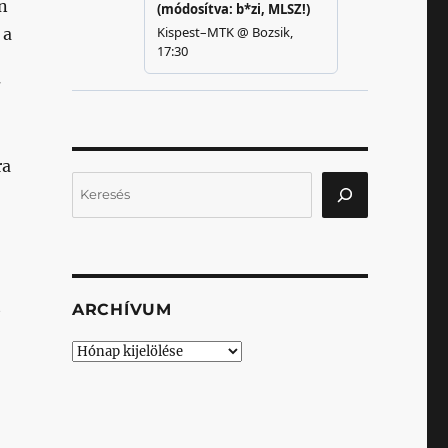
n
 a
ő
ra
Keresés
t
ARCHÍVUM
Archívum