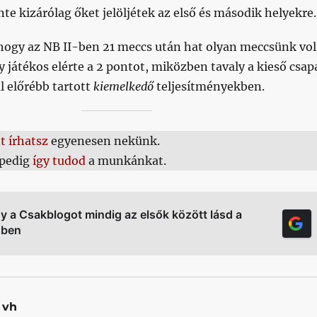
nte kizárólag őket jelöljétek az első és második helyekre.
 hogy az NB II-ben 21 meccs után hat olyan meccsünk vol
y játékos elérte a 2 pontot, miközben tavaly a kieső csap
l előrébb tartott
kiemelkedő
teljesítményekben.
tt írhatsz
egyenesen nekünk.
pedig
így tudod
a munkánkat.
gy a Csakblogot mindig az elsők között lásd a
őben
vh