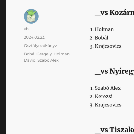
_vs Kozárm
Szerző
vh
Holman
Közzétéve
2024.02.23.
Bobál
Kategória
Osztályozókönyv
Krajcsovics
Címke
Bobál Gergely
,
Holman
Dávid
,
Szabó Alex
_vs Nyíreg
Szabó Alex
Kerezsi
Krajcsovics
_vs Tiszak