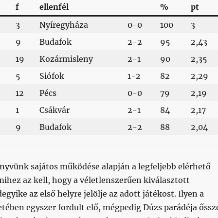
f
ellenfél
%
pt
3
Nyíregyháza
0-0
100
3
9
Budafok
2-2
95
2,43
19
Kozármisleny
2-1
90
2,35
5
Siófok
1-2
82
2,29
12
Pécs
0-0
79
2,19
1
Csákvár
2-1
84
2,17
9
Budafok
2-2
88
2,04
nyvünk sajátos működése alapján a legfeljebb elérhető
ihez az kell, hogy a véletlenszerűen kiválasztott
gyike az első helyre jelölje az adott játékost. Ilyen a
tében egyszer fordult elő, mégpedig Dúzs parádéja őssz