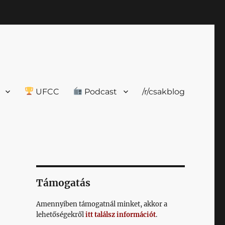
UFCC
Podcast
/r/csakblog
Támogatás
Amennyiben támogatnál minket, akkor a
lehetőségekről
itt találsz információt
.