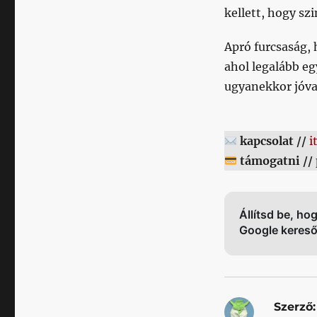
kellett, hogy szi
Apró furcsaság,
ahol legalább eg
ugyanekkor jóva
kapcsolat //
i
támogatni //
Állítsd be, ho
Google keres
Szerző: