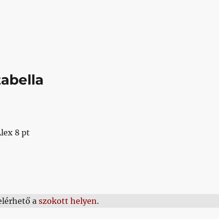
tabella
lex 8 pt
 elérhető a
szokott helyen
.