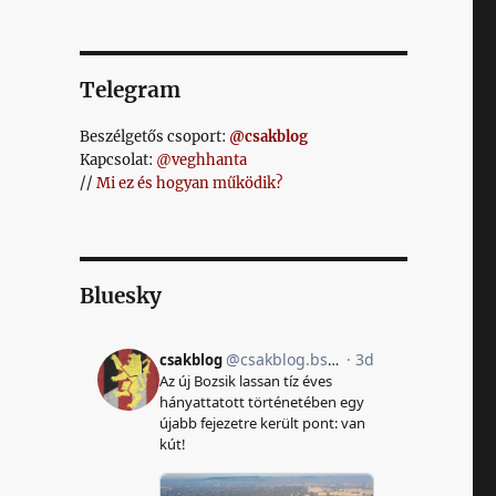
Telegram
Beszélgetős csoport:
@csakblog
Kapcsolat:
@veghhanta
//
Mi ez és hogyan működik?
Bluesky