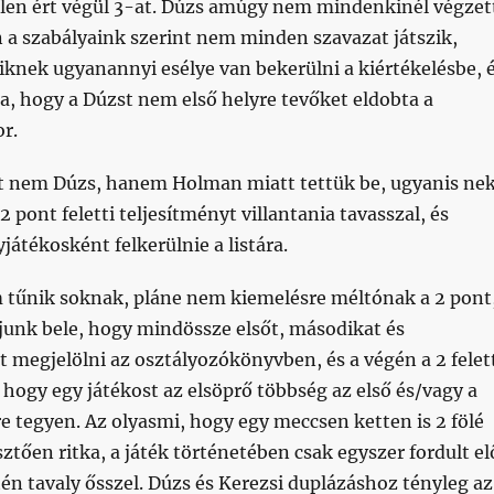
llen ért végül 3-at. Dúzs amúgy nem mindenkinél végzet
 a szabályaink szerint nem minden szavazat játszik,
nek ugyanannyi esélye van bekerülni a kiértékelésbe, 
a, hogy a Dúzst nem első helyre tevőket eldobta a
r.
t nem Dúzs, hanem Holman miatt tettük be, ugyanis nek
2 pont feletti teljesítményt villantania tavasszal, és
tékosként felkerülnie a listára.
m tűnik soknak, pláne nem kiemelésre méltónak a 2 pont
unk bele, hogy mindössze elsőt, másodikat és
 megjelölni az osztályozókönyvben, és a végén a 2 felet
, hogy egy játékost az elsöprő többség az első és/vagy a
 tegyen. Az olyasmi, hogy egy meccsen ketten is 2 fölé
ztően ritka, a játék történetében csak egyszer fordult el
tén tavaly ősszel. Dúzs és Kerezsi duplázáshoz tényleg az