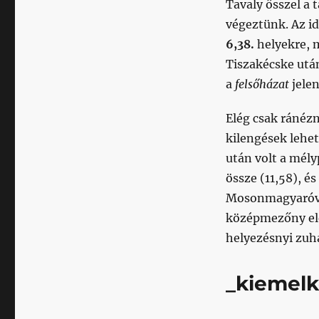
Tavaly ősszel a 
végeztünk. Az id
6,38.
helyekre, m
Tiszakécske után
a
felsőházat
jelen
Elég csak ránézn
kilengések lehet
után volt a mél
össze (11,58), és
Mosonmagyaróvár
középmezőny elej
helyezésnyi zuh
_kiemelk