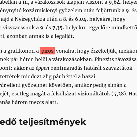
tabellán a 11., a várakozások alapján viszont a
9,64.
helye
énynyitó kozármislenyi győzelem után feljöttünk a 9. és
ajd a Nyíregyháza után a 8. és
6,04.
helyekre, hogy
 visszaessünk a 9. és
7,35.
helyekre. Egyelőre mindkett
ti, azonban annak is a legalját.
i a grafikonon a
piros
vonalra, hogy érzékeljük, mekko
nek pár héten belül a várakozásokban. Pinezits távozása
ypont: akkor az
éppen
bentmaradás határát szavaztátok
 tettétek mindezt alig pár héttel a hazai,
 elleni győzelmet követően, amikor pedig simán a
ét, esetleg magát a felsőházat vizionáltátok (5,38). Ha
anás három meccs alatt.
edő teljesítmények