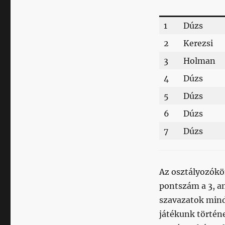
1
Dúzs
2
Kerezsi
3
Holman
4
Dúzs
5
Dúzs
6
Dúzs
7
Dúzs
Az osztályozókö
pontszám a 3, am
szavazatok minde
játékunk történe