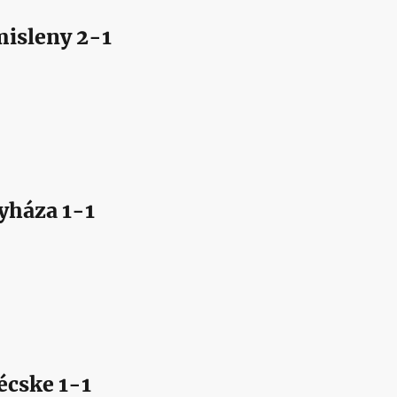
isleny 2-1
yháza 1-1
écske 1-1