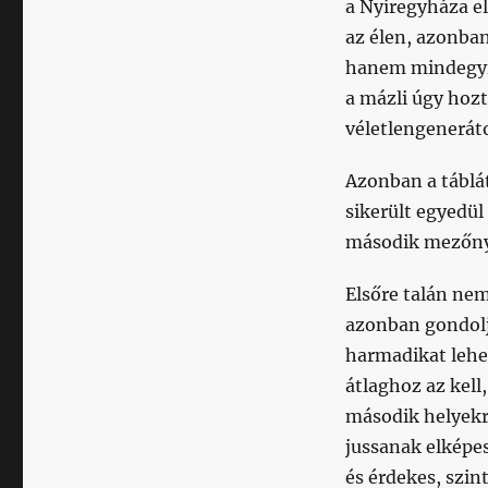
a Nyíregyháza e
az élen, azonban
hanem mindegyik
a mázli úgy hozt
véletlengeneráto
Azonban a táblá
sikerült egyedül 
második mezőnyjá
Elsőre talán ne
azonban gondolj
harmadikat lehet
átlaghoz az kell
második helyekre
jussanak elképes
és érdekes, szin