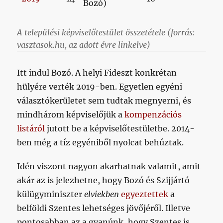
Bozó)
A települési képviselőtestület összetétele (forrás:
vasztasok.hu, az adott évre linkelve)
Itt indul Bozó. A helyi Fideszt konkrétan
hülyére verték 2019-ben. Egyetlen egyéni
választókerületet sem tudtak megnyerni, és
mindhárom képviselőjük a
kompenzációs
listáról
jutott be a képviselőtestületbe. 2014-
ben még a tíz egyéniből nyolcat behúztak.
Idén viszont nagyon akarhatnak valamit, amit
akár az is jelezhetne, hogy Bozó és Szijjártó
külügyminiszter
elviekben
egyeztettek
a
belföldi Szentes lehetséges jövőjéről. Illetve
pontosabban az a gyanúnk, hogy Szentes is