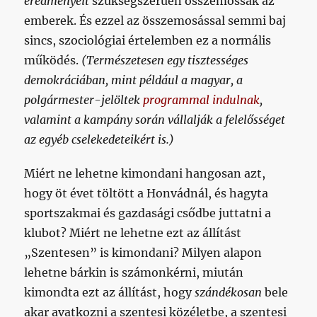
eredményeit
szükségszerűen összemossák az
emberek. És ezzel az összemosással semmi baj
sincs, szociológiai értelemben ez a normális
működés.
(Természetesen egy tisztességes
demokráciában, mint például a magyar, a
polgármester-jelöltek
programmal indulnak
,
valamint a kampány során vállalják a felelősséget
az egyéb cselekedeteikért is.)
Miért ne lehetne kimondani hangosan azt,
hogy öt évet töltött a Honvádnál, és hagyta
sportszakmai és gazdasági csődbe juttatni a
klubot? Miért ne lehetne ezt az állítást
„Szentesen” is kimondani? Milyen alapon
lehetne bárkin is számonkérni, miután
kimondta ezt az állítást, hogy
szándékosan
bele
akar avatkozni a szentesi közéletbe, a szentesi