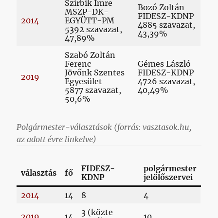
Szirbik Imre
Bozó Zoltán
MSZP-DK-
FIDESZ-KDNP
2014
EGYÜTT-PM
4885 szavazat,
5392 szavazat,
43,39%
47,89%
Szabó Zoltán
Ferenc
Gémes László
Jövőnk Szentes
FIDESZ-KDNP
2019
Egyesület
4726 szavazat,
5877 szavazat,
40,49%
50,6%
Polgármester-választások (forrás: vasztasok.hu,
az adott évre linkelve)
FIDESZ-
polgármester
választás
fő
KDNP
jelölőszervei
2014
14
8
4
3 (közte
2019
14
10