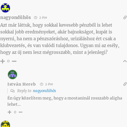
nagyondühös
2 éve
Azt már láttuk, hogy sokkal kevesebb pénzből is lehet
sokkal jobb eredményeket, akár bajnokságot, kupát is
nyerni, ha nem a pénzszóráshoz, urizáláshoz ért csak a
klubvezetés, és van valódi tulajdonos. Ugyan mi az esély,
hogy az új nem lesz mégrosszabb, mint a jelenlegi?
0
István Hereb
2 éve
Reply to
nagyondühös
Én úgy közelítem meg, hogy a mostaninál rosszabb aligha
lehet…
0