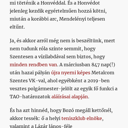
mi történik a Honvéddal. És a Honvédot
jelenleg kezdik egyértelműen hozzá kötni,
miután a korábbi arc, Mendelényi teljesen
eltűnt.
Ja, és akkor arról még nem is beszéltünk, mert
nem tudunk róla szinte semmit, hogy
Szentesen a vízilabdával sem biztos, hogy
minden rendben van
. A márciusban 847 nap(!)
után hazai pályán
újra nyerni képes
Metalcom
Szentes VK-val, ahol egyébként a 2019-ben
vesztes polgármester-jelölt az egyik fő funkci a
TAO-határozatok
aláírásai alapján
.
És ha azt hinnéd, hogy Bozó megáll kettőnél,
akkor tessék: ő a helyi
teniszklub elnöke
,
valamint a Lázár János-féle