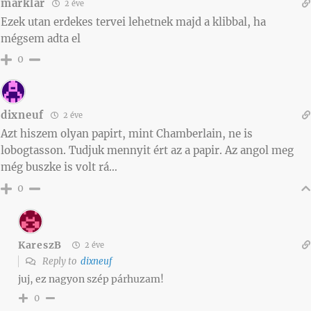
marklar
2 éve
Ezek utan erdekes tervei lehetnek majd a klibbal, ha
mégsem adta el
0
dixneuf
2 éve
Azt hiszem olyan papirt, mint Chamberlain, ne is
lobogtasson. Tudjuk mennyit ért az a papir. Az angol meg
még buszke is volt rá…
0
KareszB
2 éve
Reply to
dixneuf
juj, ez nagyon szép párhuzam!
0