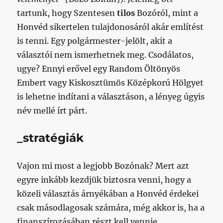
tartunk, hogy Szentesen
tilos
Bozóról, mint a
Honvéd sikertelen tulajdonosáról akár említést
is tenni. Egy polgármester-jelölt, akit a
választói nem ismerhetnek meg. Csodálatos,
ugye? Ennyi erővel egy Random Öltönyös
Embert vagy Kiskosztümös Középkorú Hölgyet
is lehetne indítani a választáson, a lényeg úgyis
név mellé írt párt.
_stratégiák
Vajon mi most a legjobb Bozónak? Mert azt
egyre inkább kezdjük biztosra venni, hogy a
közeli választás árnyékában a Honvéd érdekei
csak másodlagosak számára, még akkor is, ha a
finanszírozásában részt kell vennie.