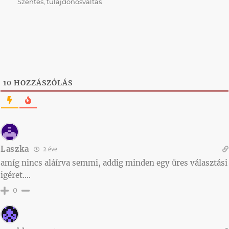
Szentes
,
tulajdonosváltás
10
HOZZÁSZÓLÁS
Laszka
2 éve
amíg nincs aláírva semmi, addig minden egy üres választási
igéret….
0