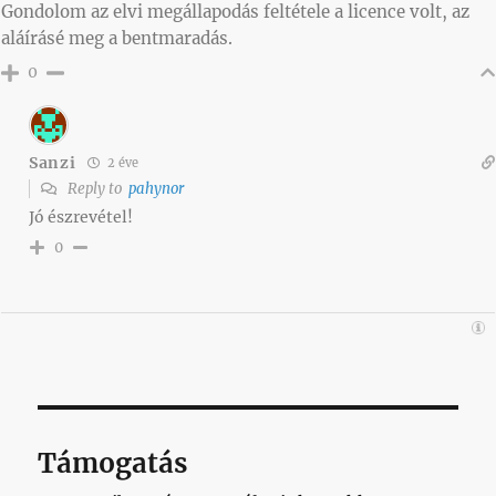
Gondolom az elvi megállapodás feltétele a licence volt, az
aláírásé meg a bentmaradás.
0
Sanzi
2 éve
Reply to
pahynor
Jó észrevétel!
0
Támogatás