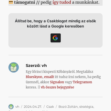
támogatni //
pedig
így tudod
a munkánkat.
Állítsd be, hogy a Csakblogot mindig az elsők
között lásd a Google keresőben
Szerző:
vh
Egy lőrinci kispesti Kőbányáról. Megtalálsz
Blueskyon
,
emailt
itt tudsz írni nekem, ha pedig
üzennél, akkor
Signalon
vagy
Telegramon
keress. ||
vh összes bejegyzése
Szerző
Közzétéve
Kategória
Címke
vh
2024.04.27.
Csak
Bozó Zoltán
,
stratégia
,