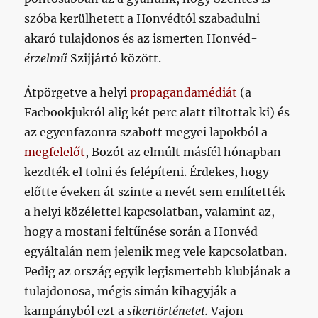
szóba kerülhetett a Honvédtól szabadulni
akaró tulajdonos és az ismerten Honvéd-
érzelmű
Szijjártó között.
Átpörgetve a helyi
propagandamédiát
(a
Facbookjukról alig két perc alatt tiltottak ki) és
az egyenfazonra szabott megyei lapokból a
megfelelőt
, Bozót az elmúlt másfél hónapban
kezdték el tolni és felépíteni. Érdekes, hogy
előtte éveken át szinte a nevét sem említették
a helyi közélettel kapcsolatban, valamint az,
hogy a mostani feltűnése során a Honvéd
egyáltalán nem jelenik meg vele kapcsolatban.
Pedig az ország egyik legismertebb klubjának a
tulajdonosa, mégis simán kihagyják a
kampányból ezt a
sikertörténetet.
Vajon