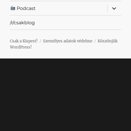
almenü
Podcast
szétnyit
/r/csakblog
Csak a Kispest!
Személyes adatok védelme
Köszönjük
WordPress!