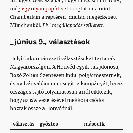
Itt, ugye, csak az a baj, hogy nincs semmi tény,
még
egy olyan papírt
se lobogtatnak, mint
Chamberlain a reptéren, miután megérkezett
Münchenből.
Elvi megállapodás született.
_június 9., választások
Helyi önkormányzati választásokat tartanak
Magyarországon. A Honvéd egyik tulajdonosa,
Bozó Zoltán Szentesen indul polgármesternek,
és nyilvánvalóan nem segíti a kampányát, ha az
országos sajtó folyamatosan arról cikkezik,
hogy az
elvi
vezetésével mekkora csődöt
hoztak össze a Honvédnál.
választás
győztes
második