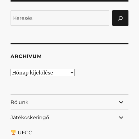
Keresés
ARCHÍVUM
Archívum
almenü
Rólunk
szétnyit
almenü
Játékoskeringő
szétnyit
UFCC