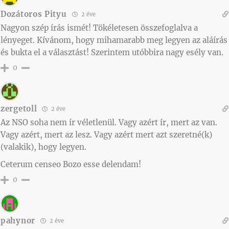
Dozátoros Pityu
2 éve
Nagyon szép írás ismét! Tökéletesen összefoglalva a
lényeget. Kívánom, hogy mihamarabb meg legyen az aláírás
és bukta el a választást! Szerintem utóbbira nagy esély van.
0
zergetoll
2 éve
Az NSO soha nem ír véletlenül. Vagy azért ír, mert az van.
Vagy azért, mert az lesz. Vagy azért mert azt szeretné(k)
(valakik), hogy legyen.
Ceterum censeo Bozo esse delendam!
0
pahynor
2 éve