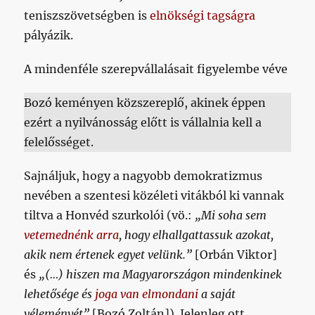
teniszszövetségben is
elnökségi tagságra
pályázik.
A mindenféle szerepvállalásait figyelembe véve
Bozó keményen közszereplő, akinek éppen
ezért a nyilvánosság előtt is vállalnia kell a
felelősséget.
Sajnáljuk, hogy a nagyobb demokratizmus
nevében a szentesi közéleti vitákból ki vannak
tiltva a Honvéd szurkolói (vö.:
„Mi soha sem
vetemednénk arra
, hogy elhallgattassuk azokat,
akik nem értenek egyet velünk.”
[Orbán Viktor]
és
„(…) hiszen ma Magyarországon mindenkinek
lehetősége és
joga van elmondani
a saját
véleményét”
[Bozó Zoltán]). Jelenleg ott