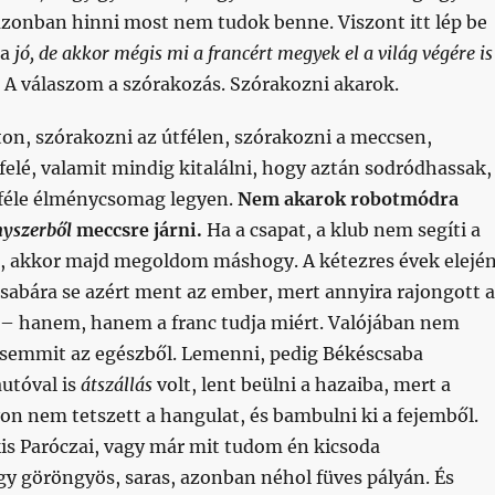
 azonban hinni most nem tudok benne. Viszont itt lép be
 a
jó, de akkor mégis mi a francért megyek el a világ végére is
A válaszom a szórakozás. Szórakozni akarok.
on, szórakozni az útfélen, szórakozni a meccsen,
elé, valamit mindig kitalálni, hogy aztán sodródhassak,
iféle élménycsomag legyen.
Nem akarok robotmódra
nyszerből
meccsre járni.
Ha a csapat, a klub nem segíti a
 akkor majd megoldom máshogy. A kétezres évek elején
abára se azért ment az ember, mert annyira rajongott a
t – hanem, hanem a franc tudja miért. Valójában nem
 semmit az egészből. Lemenni, pedig Békéscsaba
utóval is
átszállás
volt, lent beülni a hazaiba, mert a
n nem tetszett a hangulat, és bambulni ki a fejemből.
is Paróczai, vagy már mit tudom én kicsoda
gy göröngyös, saras, azonban néhol füves pályán. És