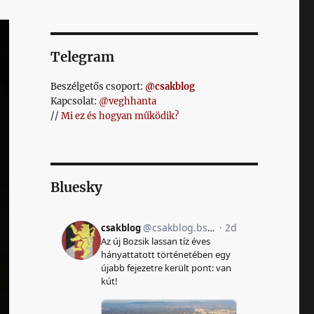
Telegram
Beszélgetős csoport:
@csakblog
Kapcsolat:
@veghhanta
//
Mi ez és hogyan működik?
Bluesky