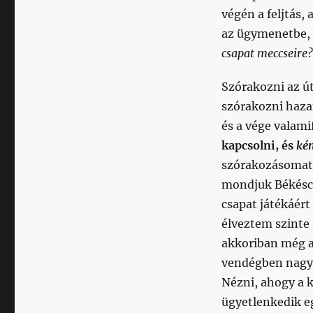
végén a feljtás,
az ügymenetbe,
csapat meccseire?
Szórakozni az út
szórakozni hazaf
és a vége valam
kapcsolni, és
ké
szórakozásomat,
mondjuk Békéscs
csapat játékáér
élveztem szinte
akkoriban még a
vendégben nagyo
Nézni, ahogy a k
ügyetlenkedik e