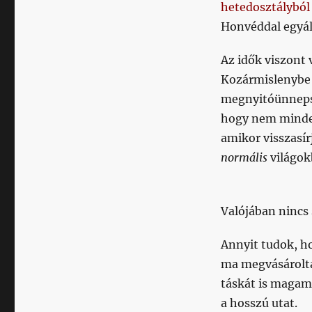
hetedosztályból
Honvéddal egyált
Az idők viszont 
Kozármislenybe 
megnyitóünnepsé
hogy nem minden
amikor visszasír
normális
világok
Valójában ninc
Annyit tudok, h
ma megvásárolta
táskát is magamm
a hosszú utat.