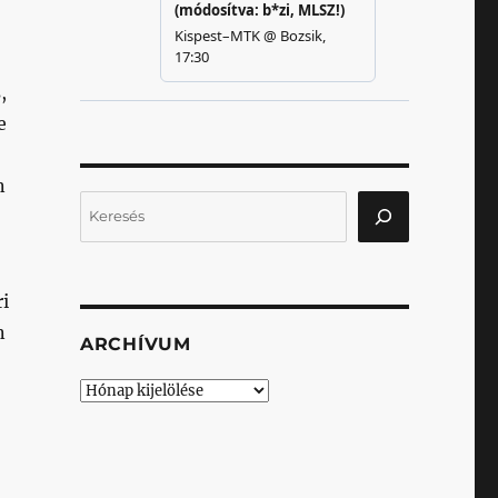
,
e
n
Keresés
i
n
ARCHÍVUM
Archívum