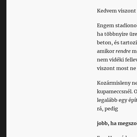
Kedvem viszont
Engem stadionok
ha többnyire ür
beton, és tartoz
amikor
rendre
me
nem vidéki fell
viszont most ne
Kozármisleny n
kupameccsnél. O
legalább egy épí
rá, pedig
jobb, ha megsz