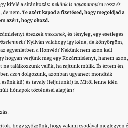
y kifelé a siránkozás:
nekünk is ugyanannyira rossz és
s, de nem.
Te azért kapod a fizetésed, hogy megoldjad a
em azért, hogy okozd.
rámislenyt érezzek
meccsnek
, és tényleg, egy esetleges
yőzelemnek
? Nyilván valahogy így kéne, de könyörgöm,
t az egyenletben a Honvéd? Nekünk nem azon kell
gy hogyan verjünk meg egy Kozármislenyt, hanem azon,
 ne találkozzunk velük, ha rajtunk múlik. És értem én,
vben
azon
dolgozunk, azonban ugyanezt mondták
esünk ki!) és tavaly (feljutunk!) is. Mitől lenne idén
múlt hónapok történései alapján?
zás.
orítok, hogy győzzünk, hogy valami csodával meglegyen 