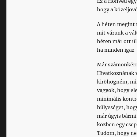
Ez a Honvéd egy 
hogy a közeljöv
A héten megint n
mit várunk a vál
héten már ott ül
ha minden igaz 
Már számonkérni
Hivatkoznának v
kiröhögném, min
vagyok, hogy ele
minimális kontr
hülyeséget, hog
már úgyis bármi
közben egy csepp
Tudom, hogy nem