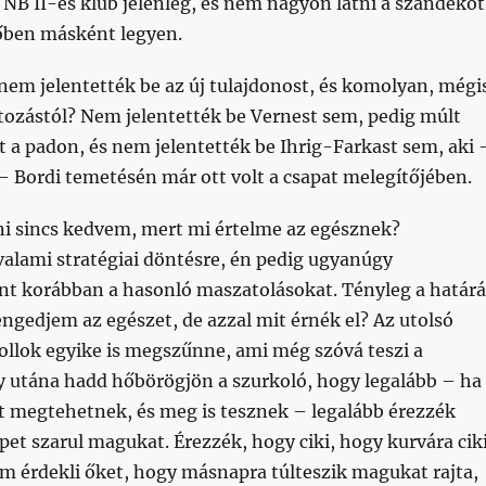
NB II-es klub jelenleg, és nem nagyon látni a szándékot
őben másként legyen.
em jelentették be az új tulajdonost, és komolyan, mégi
tozástól? Nem jelentették be Vernest sem, pedig múlt
t a padon, és nem jelentették be Ihrig-Farkast sem, aki 
– Bordi temetésén már ott volt a csapat melegítőjében.
 sincs kedvem, mert mi értelme az egésznek?
alami stratégiai döntésre, én pedig ugyanúgy
t korábban a hasonló maszatolásokat. Tényleg a határ
ngedjem az egészet, de azzal mit érnék el? Az utolsó
ollok egyike is megszűnne, ami még szóvá teszi a
y utána hadd hőbörögjön a szurkoló, hogy legalább – ha
t megtehetnek, és meg is tesznek – legalább érezzék
et szarul magukat. Érezzék, hogy ciki, hogy kurvára ciki
 érdekli őket, hogy másnapra túlteszik magukat rajta,