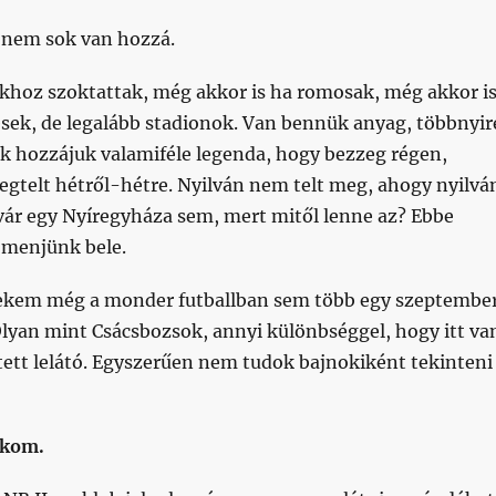
 nem sok van hozzá.
hoz szoktattak, még akkor is ha romosak, még akkor is
esek, de legalább stadionok. Van bennük anyag, többnyir
ik hozzájuk valamiféle legenda, hogy bezzeg régen,
gtelt hétről-hétre. Nyilván nem telt meg, ahogy nyilvá
evár egy Nyíregyháza sem, mert mitől lenne az? Ebbe
 menjünk bele.
ekem még a monder futballban sem több egy szeptember
lyan mint Csácsbozsok, annyi különbséggel, hogy itt va
tett lelátó. Egyszerűen nem tudok bajnokiként tekinteni
okom.