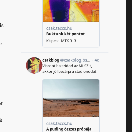
is
,
ót
k