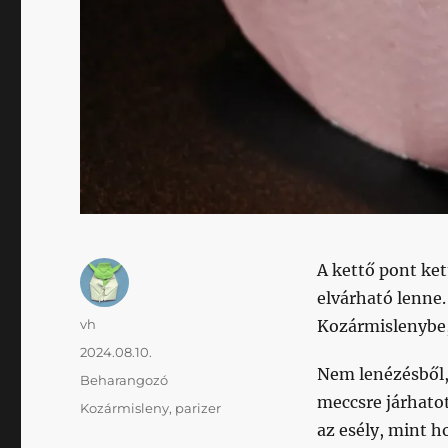
A kettő pont ket
elvárható lenne
Szerző
vh
Kozármislenybe,
Közzétéve
2024.08.10.
Nem lenézésből, 
Kategória
Beharangozó
meccsre járhato
Címke
Kozármisleny
,
parizer
az esély, mint h