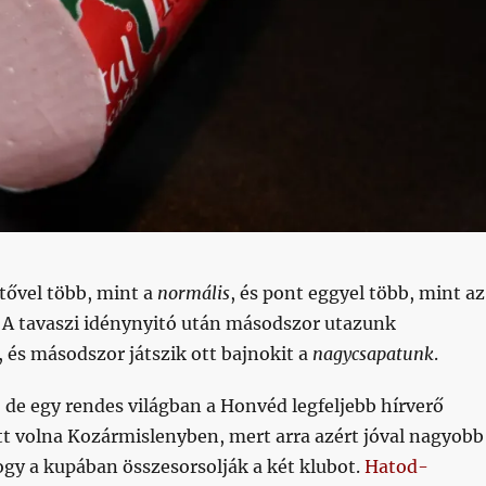
tővel több, mint a
normális
, és pont eggyel több, mint az
. A tavaszi idénynyitó után másodszor utazunk
 és másodszor játszik ott bajnokit a
nagycsapatunk
.
de egy rendes világban a Honvéd legfeljebb hírverő
tt volna Kozármislenyben, mert arra azért jóval nagyobb
ogy a kupában összesorsolják a két klubot.
Hatod-