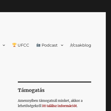
UFCC
Podcast
/r/csakblog
Támogatás
Amennyiben támogatnál minket, akkor a
lehetőségekről
itt találsz információt
.