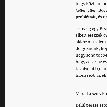
hogy közben meg
kellemetlen
. Boc
problémát, és n
Tényleg egy Koz
sikert érezzek
g
akkor mit jelen
dolgoznunk, ho
hogy soha többet
hogy
ebben
az é
tavalyelőtt (nem 
hitelesebb az el
Marad a szórako
Belül persze sz