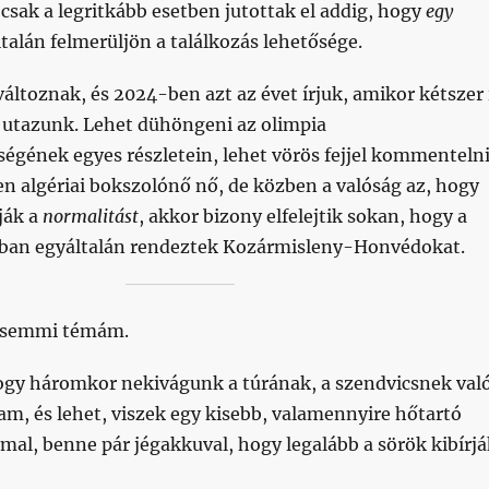
csak a legritkább esetben jutottak el addig, hogy
egy
alán felmerüljön a találkozás lehetősége.
változnak, és 2024-ben azt az évet írjuk, amikor kétszer 
utazunk. Lehet dühöngeni az olimpia
gének egyes részletein, lehet vörös fejjel kommentelni
 algériai bokszolónő nő, de közben a valóság az, hogy
ják a
normalitást
, akkor bizony elfelejtik sokan, hogy a
ban egyáltalán rendeztek Kozármisleny-Honvédokat.
s semmi témám.
ogy háromkor nekivágunk a túrának, a szendvicsnek val
m, és lehet, viszek egy kisebb, valamennyire hőtartó
al, benne pár jégakkuval, hogy legalább a sörök kibírjá