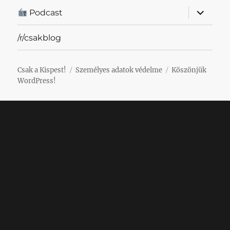
almenü
Podcast
szétnyit
/r/csakblog
Csak a Kispest!
Személyes adatok védelme
Köszönjük
WordPress!