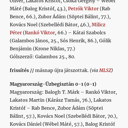
Olivér, Lakatos Kristóf, Csóka Gergely – Wébel
Máté (Balog Kristóf, 43.),
Petrók Viktor
(Rab
Bence, 66.), Zubor Ádám (Söptei Bálint, 77.),
Kovács Noel (Szebellédi Bátor, 46.),
Milicz
Péter
(
Rankó Viktor
, 66.) – Kátai Szabolcs
(Galambos János, 25., Sós Henrik, 86.), Gólik
Benjámin (Krone Niklas, 77.)
Gólszerző: Galambos 25., 80.
frissítés //
másnap újra játszottak.
(via
MLSZ
)
Magyarország-Üzbegisztán 0-1 (0-1)
Magyarország: Balogh T. Márk – Rankó Viktor,
Lakatos Martin (Kárász Tamás, 76.), Lakatos
Kristóf – Rab Bence, Zubor Ádám (Söptei
Bálint, 57.), Kovács Noel (Szebellédi Bátor, 70.),
Kovács Dániel (Wébel Máté, 57.), Balog Kristóf