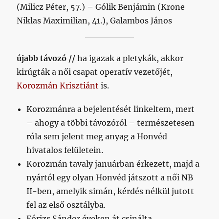
(Milicz Péter, 57.) – Gólik Benjámin (Krone
Niklas Maximilian, 41.), Galambos János
újabb távozó //
ha igazak a pletykák, akkor
kirúgták a női csapat operatív vezetőjét,
Korozmán Krisztiánt
is.
Korozmánra a bejelentését linkeltem, mert
– ahogy a többi távozóról – természetesen
róla sem jelent meg anyag a Honvéd
hivatalos felületein.
Korozmán tavaly januárban érkezett, majd a
nyártól egy olyan Honvéd játszott a női NB
II-ben, amelyik simán, kérdés nélkül jutott
fel az első osztályba.
Fórizs Sándor éveken át csinálta