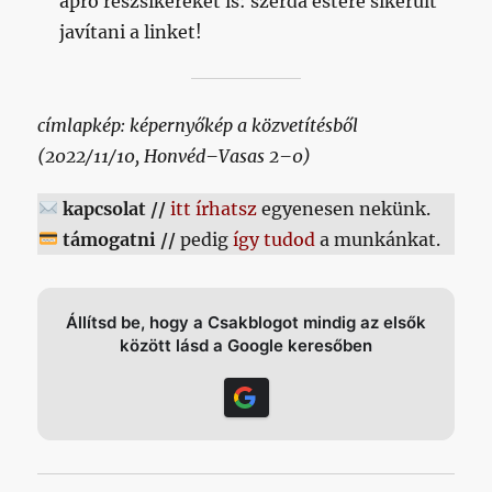
apró részsikereket is: szerda estére sikerült
javítani a linket!
címlapkép: képernyőkép a közvetítésből
(2022/11/10, Honvéd–Vasas 2–0)
kapcsolat //
itt írhatsz
egyenesen nekünk.
támogatni //
pedig
így tudod
a munkánkat.
Állítsd be, hogy a Csakblogot mindig az elsők
között lásd a Google keresőben