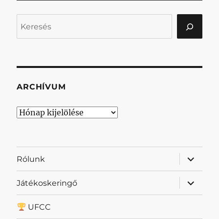
Keresés
ARCHÍVUM
Archívum
almenü
Rólunk
szétnyit
almenü
Játékoskeringő
szétnyit
UFCC