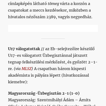
címlapképén látható
tömeg
várta a korzón a
csapatokat a meccs kezdésekor, miközben a
hivatalos nézőszám 2389, vagyis negyedház.
U17 válogatottak //
az Eb-selejtezőire készülő
U17-es válogatott Üzbegisztánnal játszott
tegnap felkészülési mérkőzést, és győzött 2–1-
re.
(via
MLSZ
)
A csapatban három kispesti
akadémista is pályára lépett (hivatkozással
kiemelve):
Magyarország-Üzbegisztán 2-1 (1-0)
Magyarország: Szentmihályi Ádám – Árnits