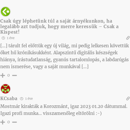
Csak úgy léphetünk túl a saját árnyékunkon, ha
legalább azt tudjuk, hogy merre keressük – Csak a
Kispest!
1 éve
[…] tárult fel előttük egy új világ, mi pedig lelkesen követtük
őket hű krónikásukként. Alapszintű digitális készségek
hiánya, írástudatlanság, gyanús tartalomlopás, a labdarúgás
nem ismerése, vagy a saját munkával […]
0
KCsaba
1 éve
Mostmár kirakták a Korozmánt, igaz 2023 01.20 dátummal.
Igazi profi munka… visszamenőleg eltörölni :-)
0