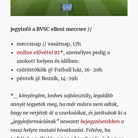
jegyinfó a BVSC elleni meccsre //
meccsnap // vasárnap, 17h
online elővétel itt
*, személyes pedig a
szokott helyen és időben:
csütörtökök @ Futball ház, 16-20h
péntek @ Bozsik, 14-19h
*_
könyörgöm, kedves sajtóosztály, legalább
annyit tegyetek meg, ha már másra nem adtok,
hogy ne verjétek át a szurkolókat, és javítsátok ki a
„jegyinformációnak” nevezett
bejegyzésetekben
a
rossz helyre mutató hivatkozást. Feltéve, ha