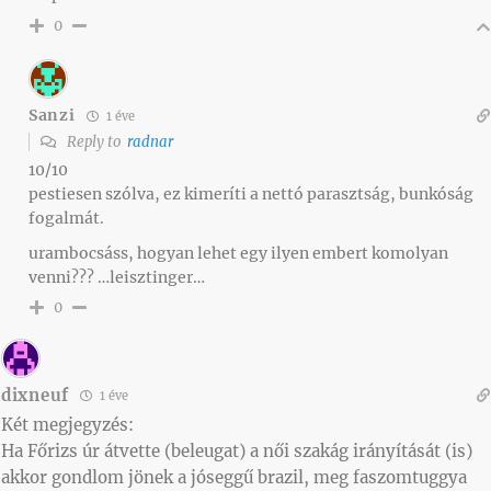
0
Sanzi
1 éve
Reply to
radnar
10/10
pestiesen szólva, ez kimeríti a nettó parasztság, bunkóság
fogalmát.
urambocsáss, hogyan lehet egy ilyen embert komolyan
venni??? …leisztinger…
0
dixneuf
1 éve
Két megjegyzés:
Ha Főrizs úr átvette (beleugat) a női szakág irányítását (is)
akkor gondlom jönek a jóseggű brazil, meg faszomtuggya