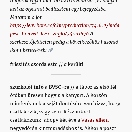
tudjátok egyáltalán mi az a hivatkozás, és hogyan
kell az olyasmit beilleszteni egy bejegyzésbe.
Mutatom a jót:
https://jegy.honvedfc.hu/production/741612/buda
pest-honved-bvsc-zuglo/74001676
A
szerkesztőfelületen pedig a következőhöz hasonló
ikont keressétek:
frissítés szerda este /
/ sikerült!
szurkolói infó a BVSC-re //
a tábor az első fél
órában üresen hagyja a kanyart. A korzón
mindenkinek a saját döntésére van bízva, hogy
csatlakozik, vagy sem. Részünkről
csatlakozunk, ahogy két éve a
Vasas elleni
negyedórás kintmaradáshoz is. Akkor a poszt