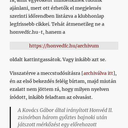
ajánlani, mert ott érhetők el megjelenés
szerinti időrendben listázva a klubhonlap
legfrissebb cikkei. Tehát átmenetileg ne a
honvedfc.hu-t, hanem a
https://honvedfc.hu/archivum
oldalt kattintgassátok. Vagy inkább azt se.
Visszatérve a meccstudósításra [
archiválva itt
],
én az első bekezdés feléig bírtam, majd miután
ezalatt nem jöttem rá, hogy milyen nyelven
íródott, inkább feladtam az olvasást.
A Kovács Gábor által irányított Honvéd II.
zsinórban három győztes bajnoki után
játszott mérkőzést egy előrehozott