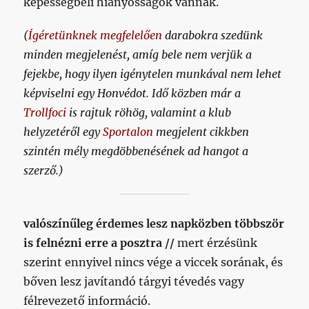
képességbeli hiányosságok vannak.
(
Ígéretünknek megfelelően
darabokra szedünk
minden megjelenést, amíg bele nem verjük a
fejekbe, hogy ilyen igénytelen munkával nem lehet
képviselni egy Honvédot. Idő közben már a
Trollfoci
is rajtuk röhög, valamint a klub
helyzetéről egy
Sportalon
megjelent cikkben
szintén mély megdöbbenésének ad hangot a
szerző.)
valószínűleg érdemes lesz napközben többször
is felnézni erre a posztra //
mert érzésünk
szerint ennyivel nincs vége a viccek sorának, és
bőven lesz javítandó tárgyi tévedés vagy
félrevezető információ.