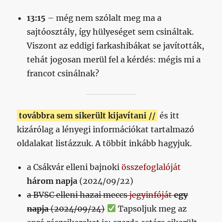
13:15
– még nem szólalt meg ma a
sajtóosztály, így hülyeséget sem csináltak.
Viszont az eddigi farkashibákat se javították,
tehát jogosan merül fel a kérdés: mégis mi a
francot csinálnak?
továbbra sem sikerült kijavítani //
és itt
kizárólag a lényegi információkat tartalmazó
oldalakat listázzuk. A többit inkább hagyjuk.
a Csákvár elleni bajnoki
összefoglalóját
három napja
(2024/09/22)
a BVSC elleni hazai meccs
jegyinfóját
egy
napja
(2024/09/24)
Tapsoljuk meg az