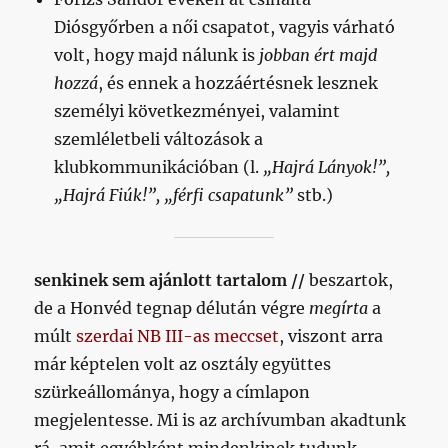
Diósgyőrben a női csapatot, vagyis várható
volt, hogy majd nálunk is
jobban ért majd
hozzá
, és ennek a hozzáértésnek lesznek
személyi következményei, valamint
szemléletbeli változások a
klubkommunikációban (l.
„Hajrá Lányok!”,
„Hajrá Fiúk!”, „férfi csapatunk”
stb.)
senkinek sem ajánlott tartalom //
beszartok,
de a Honvéd tegnap délután végre
megírta
a
múlt
szerdai NB III-as meccset
, viszont arra
már képtelen volt az osztály együttes
szürkeállománya, hogy a címlapon
megjelentesse. Mi is az archívumban akadtunk
rá, amit egyébként mindenkinek tudunk