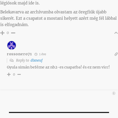
légiósok majd ide is.
Belekavarva az archívumba olvastam az öregfiúk újabb
sikerét. Ezt a csapatot a mostani helyett azért még fél lábbal
is elfogadnám.
0
rossonero71
1 éve
Reply to
dixneuf
Gyula simán beférne az nb2-es csapatba! és ez nem vicc!
0