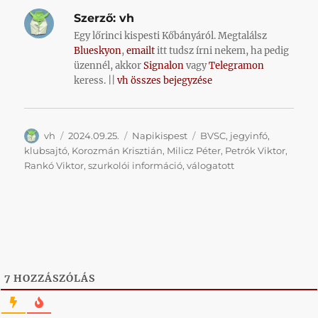
Szerző:
vh
Egy lőrinci kispesti Kőbányáról. Megtalálsz
Blueskyon
,
emailt
itt tudsz írni nekem, ha pedig
üzennél, akkor
Signalon
vagy
Telegramon
keress. ||
vh összes bejegyzése
Szerző
Közzétéve
Kategória
Címke
vh
2024.09.25.
Napikispest
BVSC
,
jegyinfó
,
klubsajtó
,
Korozmán Krisztián
,
Milicz Péter
,
Petrók Viktor
,
Rankó Viktor
,
szurkolói információ
,
válogatott
7
HOZZÁSZÓLÁS