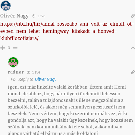
Olivér Nagy
1 éve
https://nb1.hu/hir/annal-rosszabb-ami-volt-az-elmult-ot-
evben-nem-lehet-hemingway-kifakadt-a-honved-
klubfilozofiajara/
0
radnar
1 éve
Reply to
Olivér Nagy
Igen, ezt már linkelte valaki korábban. Értem amit Hemi
mond, de ahhoz, hogy bármilyen türelemről lehessen
beszélni, talán a tulajdonosnak is illene megszólalnia a
szurkolók felé, és akkor még semmilyen gesztusról nem
beszélek. Nem is értem, hogy ki szerint normális ez, és ki
gondolja azt, hogy ha valakit úgy kezelnek, hogy hozzá sem
szólnak, nem kommunikálnak felé sehol, akkor milyen
alapon várható el bármi is a másik oldalon?