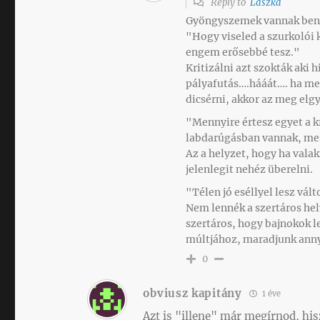
Reply to
Laszka
Gyöngyszemek vannak ben
"Hogy viseled a szurkolói k
engem erősebbé tesz."
Kritizálni azt szokták aki 
pályafutás….hááát…. ha meg
dicsérni, akkor az meg elgy
"Mennyire értesz egyet a 
labdarúgásban vannak, mer
Az a helyzet, hogy ha valak
jelenlegit nehéz überelni.
"Télen jó eséllyel lesz vá
Nem lennék a szertáros he
szertáros, hogy bajnokok 
múltjához, maradjunk anny
0
obviusz kapitány
1 éve
Azt is "illene" már megírnod, his