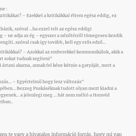
ne :
ritikákat? – Ezekkel a kritikákkal éltem egész eddig, ez
hibázik, szóval …ha ezzel telt az egész eddigi
 – ne adja az ég – egyszer a nézőtérről tömegesen kezdik
engíti..szóval csak így tovább, kell egy erős edző…
kritikákkal? – Azokkal az emberekkel kommunikálok, akik a
t sokat tudnak segíteni"
i ártani akarna, annak fel kéne kötnie a gatyáját, mert a
ltozás… – Egyértelmű hogy lesz változás"
lyében… Bezzeg Puskáséknak tudott olyan mezt kiadni a
legyenek… a jelenlegi meg … hát nem méltó a Honvéd
iban..
zen te vagy a hivatalos információ forrás, hogy mi van