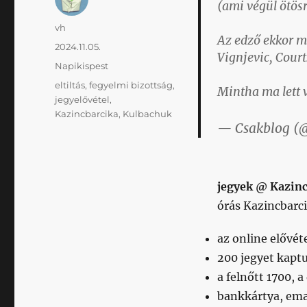
(ami végül ötösr
Szerző
vh
Az edző ekkor m
Közzétéve
2024.11.05.
Vignjevic, Courts
Kategória
Napikispest
Címke
eltiltás
,
fegyelmi bizottság
,
Mintha ma lett 
jegyelővétel
,
Kazincbarcika
,
Kulbachuk
— Csakblog (
jegyek @ Kazinc
órás Kazincbarc
az online elővét
200 jegyet kapt
a felnőtt 1700, a
bankkártya, ema