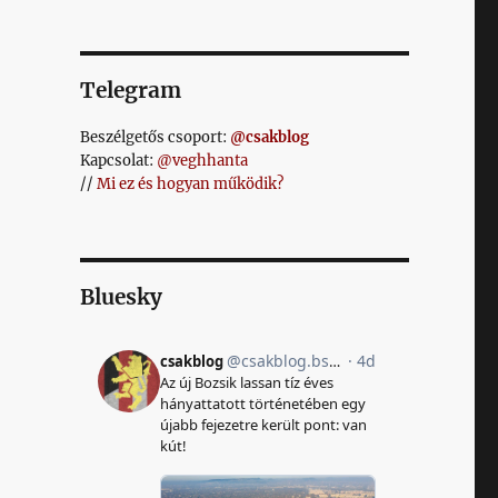
Telegram
Beszélgetős csoport:
@csakblog
Kapcsolat:
@veghhanta
//
Mi ez és hogyan működik?
Bluesky