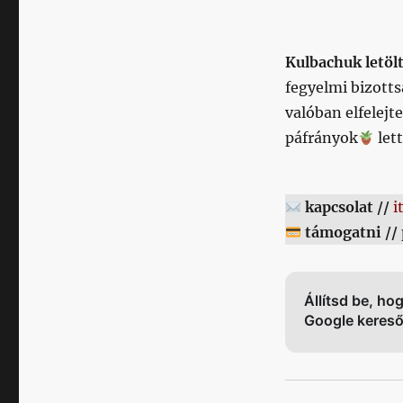
Kulbachuk letöltö
fegyelmi bizotts
valóban elfelejt
páfrányok
let
kapcsolat //
i
támogatni //
Állítsd be, ho
Google keres