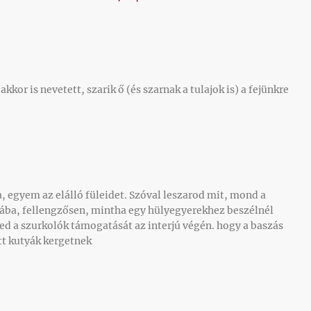
kkor is nevetett, szarik ő (és szarnak a tulajok is) a fejünkre
 egyem az elálló füleidet. Szóval leszarod mit, mond a
ába, fellengzősen, mintha egy hülyegyerekhez beszélnél
d a szurkolók támogatását az interjú végén. hogy a baszás
tt kutyák kergetnek