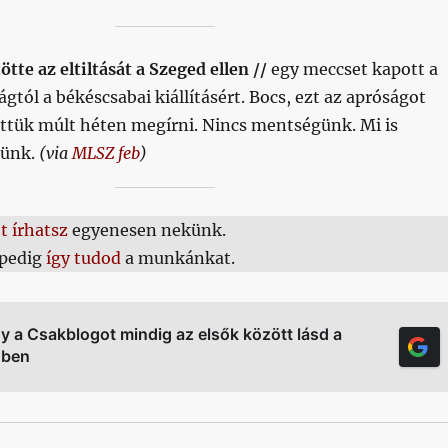
tte az eltiltását a Szeged ellen //
egy meccset kapott a
ágtól a békéscsabai kiállításért. Bocs, ezt az apróságot
ettük múlt héten megírni. Nincs mentségünk. Mi is
tünk.
(via
MLSZ feb
)
tt írhatsz
egyenesen nekünk.
pedig
így tudod
a munkánkat.
gy a Csakblogot mindig az elsők között lásd a
őben