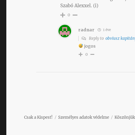
Szabó Alexxel. (i)
0
radnar
1 éve
Reply to
obviusz kapitán
jogos
0
Csak a Kispest!
Személyes adatok védelme
Köszönjük