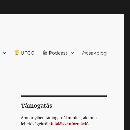
UFCC
Podcast
/r/csakblog
Támogatás
Amennyiben támogatnál minket, akkor a
lehetőségekről
itt találsz információt
.