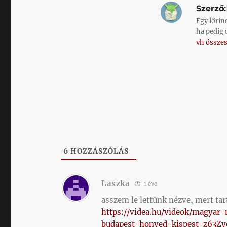
Szerző:
Egy lőrin
ha pedig 
vh összes
6
HOZZÁSZÓLÁS
Laszka
1 éve
asszem le lettünk nézve, mert ta
https://videa.hu/videok/magyar
budapest-honved-kispest-z63Z