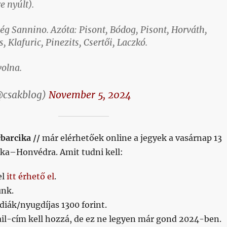
e nyúlt).
ég Sannino. Azóta: Pisont, Bódog, Pisont, Horváth,
, Klafuric, Pinezits, Csertői, Laczkó.
volna.
@csakblog)
November 5, 2024
barcika //
már elérhetőek online a jegyek a vasárnap 13
ika–Honvédra. Amit tudni kell:
el
itt érhető el
.
unk.
 diák/nyugdíjas 1300 forint.
il-cím kell hozzá, de ez ne legyen már gond 2024-ben.