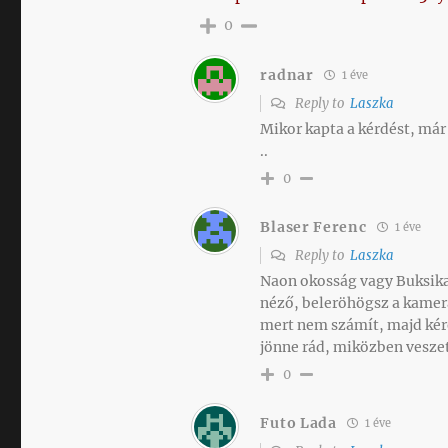
0
radnar
1 éve
Reply to
Laszka
Mikor kapta a kérdést, már a
..
0
Blaser Ferenc
1 éve
Reply to
Laszka
Naon okosság vagy Buksika,
néző, beleröhögsz a kamer
mert nem számít, majd kére
jönne rád, miközben vesze
0
Futo Lada
1 éve