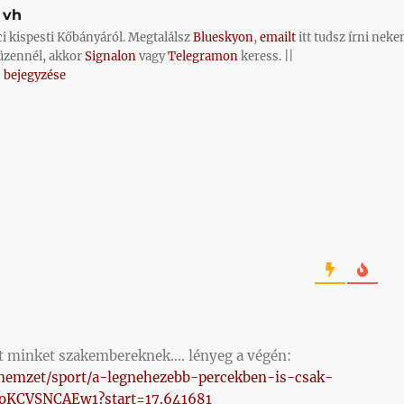
vh
ci kispesti Kőbányáról. Megtalálsz
Blueskyon
,
emailt
itt tudsz írni neke
üzennél, akkor
Signalon
vagy
Telegramon
keress. ||
 bejegyzése
rt minket szakembereknek…. lényeg a végén:
-nemzet/sport/a-legnehezebb-percekben-is-csak-
yoKCVSNCAEw1?start=17.641681