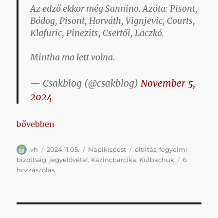
Az edző ekkor még Sannino. Azóta: Pisont,
Bódog, Pisont, Horváth, Vignjevic, Courts,
Klafuric, Pinezits, Csertői, Laczkó.
Mintha ma lett volna.
— Csakblog (@csakblog)
November 5,
2024
„Napikispest 2024/11/05”
bővebben
Szerző
Közzétéve
Kategória
Címke
vh
2024.11.05.
Napikispest
eltiltás
,
fegyelmi
bizottság
,
jegyelővétel
,
Kazincbarcika
,
Kulbachuk
6
Napikispest
hozzászólás
2024/11/05
című
bejegyzéshez