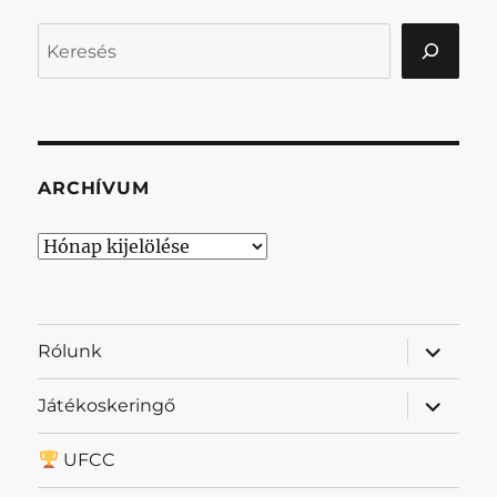
Keresés
ARCHÍVUM
Archívum
almenü
Rólunk
szétnyit
almenü
Játékoskeringő
szétnyit
UFCC