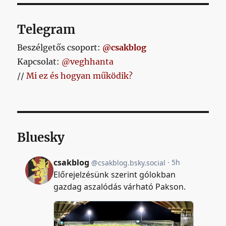
Telegram
Beszélgetős csoport:
@csakblog
Kapcsolat:
@veghhanta
//
Mi ez és hogyan működik?
Bluesky