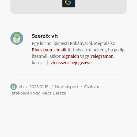
Szerző:
vh
Egy lőrinci kispesti Kőbányáról. Megtalálsz
Blueskyon
,
emailt
itt tudsz írni nekem, ha pedig
üzennél, akkor
Signalon
vagy
Telegramon
keress. ||
vh összes bejegyzése
Szerző
Közzétéve
Kategória
Címke
vh
2025.01.15.
Napikispest
Csákvár
,
játékoskeringő
,
Rácz Balázs