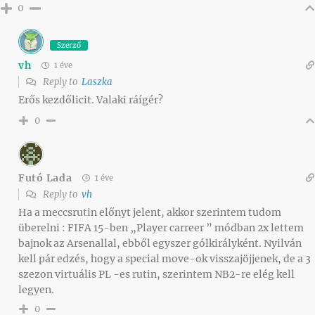
0
Szerző
vh
1 éve
Reply to
Laszka
Erős kezdőlicit. Valaki ráígér?
0
Futó Lada
1 éve
Reply to
vh
Ha a meccsrutin előnyt jelent, akkor szerintem tudom
überelni : FIFA 15-ben „Player carreer ” módban 2x lettem
bajnok az Arsenallal, ebből egyszer gólkirályként. Nyilván
kell pár edzés, hogy a special move-ok visszajöjjenek, de a 3
szezon virtuális PL -es rutin, szerintem NB2-re elég kell
legyen.
0