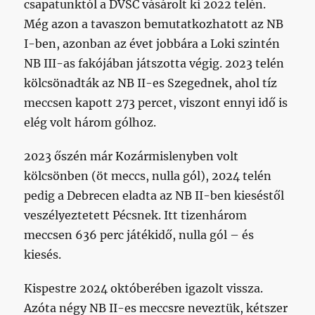
csapatunktól a DVSC vásárolt ki 2022 telén.
Még azon a tavaszon bemutatkozhatott az NB
I-ben, azonban az évet jobbára a Loki szintén
NB III-as fakójában játszotta végig. 2023 telén
kölcsönadták az NB II-es Szegednek, ahol tíz
meccsen kapott 273 percet, viszont ennyi idő is
elég volt három gólhoz.
2023 őszén már Kozármislenyben volt
kölcsönben (öt meccs, nulla gól), 2024 telén
pedig a Debrecen eladta az NB II-ben kieséstől
veszélyeztetett Pécsnek. Itt tizenhárom
meccsen 636 perc játékidő, nulla gól – és
kiesés.
Kispestre 2024 októberében igazolt vissza.
Azóta négy NB II-es meccsre neveztük, kétszer