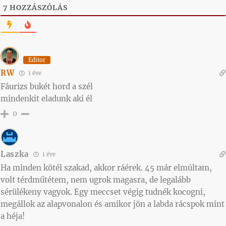
7
HOZZÁSZÓLÁS
Editor
RW
1 éve
Fáurizs bukét hord a szél
mindenkit eladunk aki él
0
Laszka
1 éve
Ha minden kötél szakad, akkor ráérek. 45 már elmúltam,
volt térdműtétem, nem ugrok magasra, de legalább
sérülékeny vagyok. Egy meccset végig tudnék kocogni,
megállok az alapvonalon és amikor jön a labda rácspok mint
a héja!