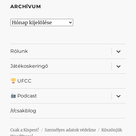
ARCHÍVUM
Archívum
almenü
Rólunk
szétnyit
almenü
Játékoskeringő
szétnyit
UFCC
almenü
Podcast
szétnyit
/r/csakblog
Csak a Kispest!
Személyes adatok védelme
Köszönjük