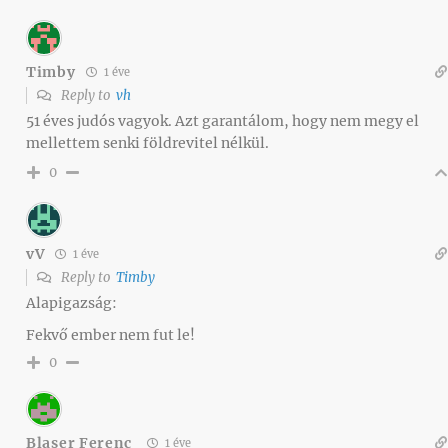
Timby
1 éve
Reply to
vh
51 éves judós vagyok. Azt garantálom, hogy nem megy el
mellettem senki földrevitel nélkül.
0
vV
1 éve
Reply to
Timby
Alapigazság:
Fekvő ember nem fut le!
0
Blaser Ferenc
1 éve