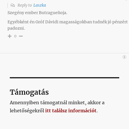
Reply to
Laszka
Szegény ember Butragueñoja.
Egyébként én Gróf Dávidi magasságokban tudnék jó pénzért
padozni.
0
Támogatás
Amennyiben támogatnál minket, akkor a
lehetőségekről
itt találsz információt
.