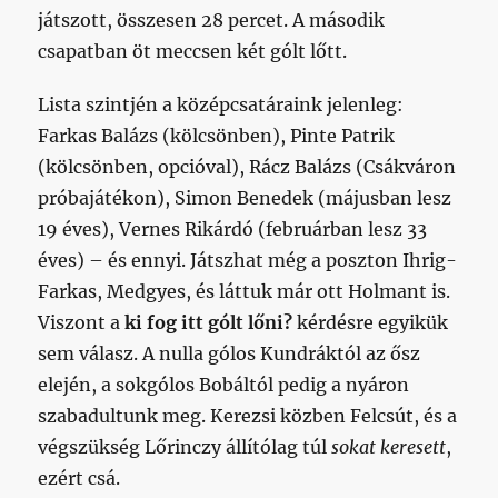
játszott, összesen 28 percet. A második
csapatban öt meccsen két gólt lőtt.
Lista szintjén a középcsatáraink jelenleg:
Farkas Balázs (kölcsönben), Pinte Patrik
(kölcsönben, opcióval), Rácz Balázs (Csákváron
próbajátékon), Simon Benedek (májusban lesz
19 éves), Vernes Rikárdó (februárban lesz 33
éves) – és ennyi. Játszhat még a poszton Ihrig-
Farkas, Medgyes, és láttuk már ott Holmant is.
Viszont a
ki fog itt gólt lőni?
kérdésre egyikük
sem válasz. A nulla gólos Kundráktól az ősz
elején, a sokgólos Bobáltól pedig a nyáron
szabadultunk meg. Kerezsi közben Felcsút, és a
végszükség Lőrinczy állítólag túl
sokat keresett
,
ezért csá.