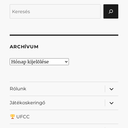
Keresés
ARCHÍVUM
Archívum
almenü
Rólunk
szétnyit
almenü
Játékoskeringő
szétnyit
UFCC