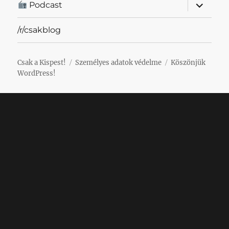
almenü
Podcast
szétnyit
/r/csakblog
Csak a Kispest!
Személyes adatok védelme
Köszönjük
WordPress!