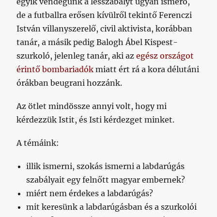
egyik vendégünk a lesszabályt ugyan ismerő,
de a futballra erősen kívülről tekintő Ferenczi
István villanyszerelő, civil aktivista, korábban
tanár, a másik pedig Balogh Ábel Kispest-
szurkoló, jelenleg tanár, aki az
egész országot
érintő bombariadók
miatt ért rá a kora délutáni
órákban beugrani hozzánk.
Az ötlet mindössze annyi volt, hogy mi
kérdezzük Istit, és Isti kérdezget minket.
A témáink:
illik ismerni, szokás ismerni a labdarúgás
szabályait egy felnőtt magyar embernek?
miért nem érdekes a labdarúgás?
mit keresünk a labdarúgásban és a szurkolói