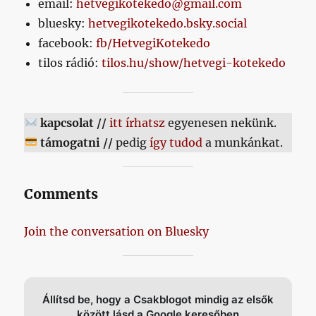
email:
hetvegikotekedo@gmail.com
bluesky:
hetvegikotekedo.bsky.social
facebook:
fb/HetvegiKotekedo
tilos rádió:
tilos.hu/show/hetvegi-kotekedo
kapcsolat //
itt írhatsz
egyenesen nekünk.
támogatni //
pedig
így tudod
a munkánkat.
Comments
Join the conversation on Bluesky
Állítsd be, hogy a Csakblogot mindig az elsők
között lásd a Google keresőben