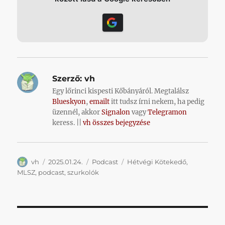
Szerző:
vh
Egy lőrinci kispesti Kőbányáról. Megtalálsz
Blueskyon
,
emailt
itt tudsz írni nekem, ha pedig
üzennél, akkor
Signalon
vagy
Telegramon
keress. ||
vh összes bejegyzése
Szerző
Közzétéve
Kategória
Címke
vh
2025.01.24.
Podcast
Hétvégi Kötekedő
,
MLSZ
,
podcast
,
szurkolók