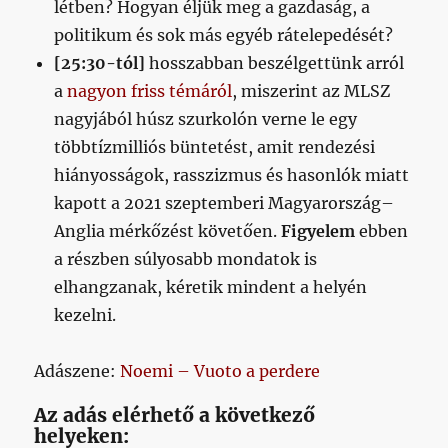
létben? Hogyan éljük meg a gazdaság, a
politikum és sok más egyéb rátelepedését?
[25:30-tól]
hosszabban beszélgettünk arról
a
nagyon friss témáról
, miszerint az MLSZ
nagyjából húsz szurkolón verne le egy
többtízmilliós büntetést, amit rendezési
hiányosságok, rasszizmus és hasonlók miatt
kapott a 2021 szeptemberi Magyarország–
Anglia mérkőzést követően.
Figyelem
ebben
a részben súlyosabb mondatok is
elhangzanak, kéretik mindent a helyén
kezelni.
Adászene:
Noemi – Vuoto a perdere
Az adás elérhető a következő
helyeken: