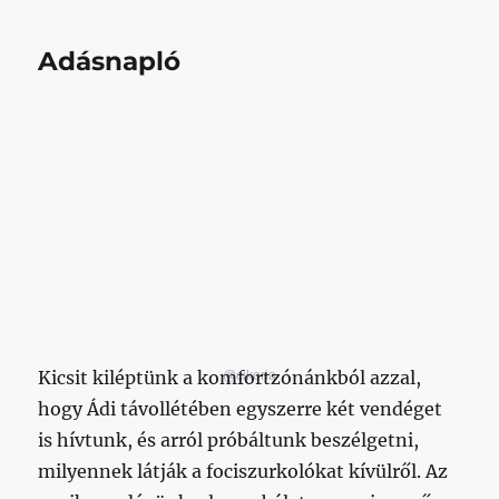
Adásnapló
Kicsit kiléptünk a komfortzónánkból azzal,
@cikoria
hogy Ádi távollétében egyszerre két vendéget
is hívtunk, és arról próbáltunk beszélgetni,
milyennek látják a fociszurkolókat kívülről. Az