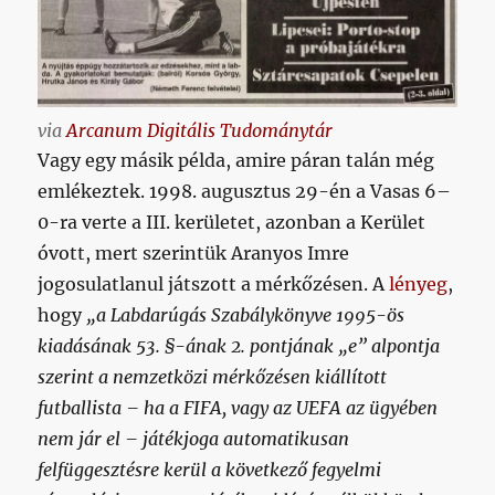
via
Arcanum Digitális Tudománytár
Vagy egy másik példa, amire páran talán még
emlékeztek. 1998. augusztus 29-én a Vasas 6–
0-ra verte a III. kerületet, azonban a Kerület
óvott, mert szerintük Aranyos Imre
jogosulatlanul játszott a mérkőzésen. A
lényeg
,
hogy
„a Labdarúgás Szabálykönyve 1995-ös
kiadásának 53. §-ának 2. pontjának „e” alpontja
szerint a nemzetközi mérkőzésen kiállított
futballista – ha a FIFA, vagy az UEFA az ügyében
nem jár el – játékjoga automatikusan
felfüggesztésre kerül a következő fegyelmi