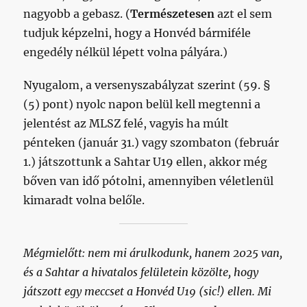
nagyobb a gebasz. (
Természetesen
azt el sem
tudjuk képzelni, hogy a Honvéd bármiféle
engedély nélkül lépett volna pályára.)
Nyugalom, a versenyszabályzat szerint (59. §
(5) pont) nyolc napon belül kell megtenni a
jelentést az MLSZ felé, vagyis ha múlt
pénteken (január 31.) vagy szombaton (február
1.) játszottunk a Sahtar U19 ellen, akkor még
bőven van idő pótolni, amennyiben véletlenül
kimaradt volna belőle.
Mégmielőtt: nem mi árulkodunk, hanem 2025 van,
és a Sahtar a hivatalos felületein közölte, hogy
játszott egy meccset a Honvéd U19 (sic!) ellen. Mi