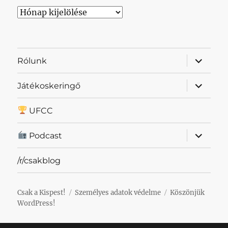
Archívum
almenü
Rólunk
szétnyit
almenü
Játékoskeringő
szétnyit
UFCC
almenü
Podcast
szétnyit
/r/csakblog
Csak a Kispest!
Személyes adatok védelme
Köszönjük
WordPress!