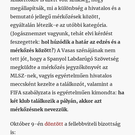
megállapítsák, mi a különbség a hivatalos és a
bemutató jellegű mérkőzések között,
egyáltalán létezik-e az utóbbi kategória.
(Jogásznemzet vagyunk, tehát elvi kérdést
feszegettek:
hol húzódik a határ az edzés és a
mérkőzés között?
) A Vasas szénájának nem
tett jót, hogy a Spanyol Labdarúgó Szövetség
megküldte a mérkőzés jegyzőkönyvét az
MLSZ-nek, vagyis egyértelműen hivatalos
meccsként kezelte a találkozót, valamint a
FIFA szabályzata is egyértelműen kimondta:
ha
két klub találkozik a pályán, akkor azt
mérkőzésnek nevezzük
.
Október 9-én
döntött
a fellebbviteli bizottság
is: