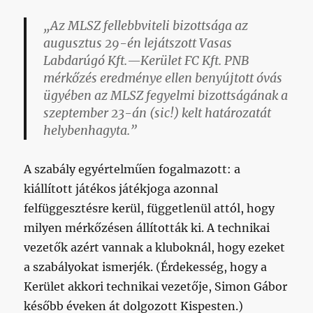
„Az MLSZ fellebbviteli bizottsága az
augusztus 29-én lejátszott Vasas
Labdarúgó Kft.—Kerület FC Kft. PNB
mérkőzés eredménye ellen benyújtott óvás
ügyében az MLSZ fegyelmi bizottságának a
szeptember 23-án (sic!) kelt határozatát
helybenhagyta.”
A szabály egyértelműen fogalmazott: a
kiállított játékos játékjoga azonnal
felfüggesztésre kerül, függetlenül attól, hogy
milyen mérkőzésen állították ki. A technikai
vezetők azért vannak a kluboknál, hogy ezeket
a szabályokat ismerjék. (Érdekesség, hogy a
Kerület akkori technikai vezetője, Simon Gábor
később éveken át dolgozott Kispesten.)