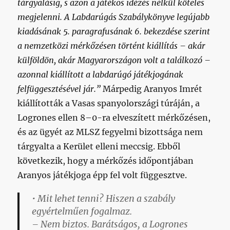
tárgyalásig, s azon a játékos idézés nélkül köteles
megjelenni. A Labdarúgás Szabálykönyve legújabb
kiadásának 5. paragrafusának 6. bekezdése szerint
a nemzetközi mérkőzésen történt kiállítás – akár
külföldön, akár Magyarországon volt a találkozó –
azonnal kiállított a labdarúgó játékjogának
felfüggesztésével jár.”
Márpedig Aranyos Imrét
kiállították a Vasas spanyolországi túráján, a
Logrones ellen 8–0-ra elveszített mérkőzésen,
és az ügyét az MLSZ fegyelmi bizottsága nem
tárgyalta a Kerület elleni meccsig. Ebből
következik, hogy a mérkőzés időpontjában
Aranyos játékjoga épp fel volt függesztve.
• Mit lehet tenni? Hiszen a szabály
egyértelműen fogalmaz.
– Nem biztos. Barátságos, a Logrones