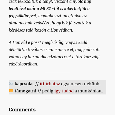
csak leközöltük a tényt. Viszont a
nyolc nap
leteltével akár a MLSZ-től is kikérhetjük a
jegyzőkönyvet
, legalább azt megtudva az
almanachok kedvéért, hogy kik játszottak a
kérdéses találkozón a Honvédban.
A Honvéd e poszt megírásáig, vagyis kedd
délelőttig továbbra sem ismerte el, hogy játszott
volna egy harmadik edzőmeccset a törökországi
edzőtáborában.
kapcsolat //
itt írhatsz
egyenesen nekünk.
támogatni //
pedig
így tudod
a munkánkat.
Comments