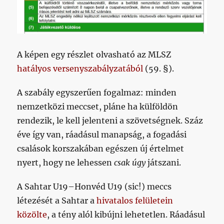
A képen egy részlet olvasható az MLSZ
hatályos versenyszabályzatából
(59. §).
A szabály egyszerűen fogalmaz: minden
nemzetközi meccset, pláne ha külföldön
rendezik, le kell jelenteni a szövetségnek. Száz
éve így van, ráadásul manapság, a fogadási
csalások korszakában egészen új értelmet
nyert, hogy ne lehessen
csak úgy
játszani.
A Sahtar U19–Honvéd U19 (sic!) meccs
létezését a Sahtar a
hivatalos felületein
közölte
, a tény alól kibújni lehetetlen. Ráadásul