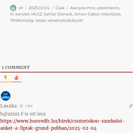
Szerző
Közzétéve
Kategória
Címke
vh
2025.02.04.
Csak
Aranyos Imre
,
edzőmeccs
,
III. kerület
,
MLSZ
,
Sahtar Doneck
,
Simon Gábor
,
titkolózás
,
Törökország
,
Vasas
,
versenyszabályzat
1
COMMENT
Laszka
1 éve
b@zzzzz F is ott lesz
https://www.honvedfc.hu/hirek/csutortokon-szurkoloi-
anket-a-liptak-grund-pubban/2025-02-04