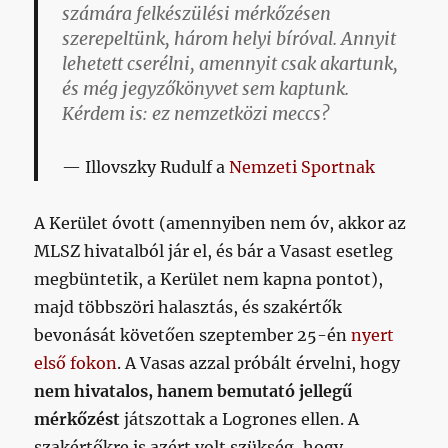
számára felkészülési mérkőzésen
szerepeltünk, három helyi bíróval. Annyit
lehetett cserélni, amennyit csak akartunk,
és még jegyzőkönyvet sem kaptunk.
Kérdem is: ez nemzetközi meccs?
Illovszky Rudulf a
Nemzeti Sportnak
A Kerület óvott (amennyiben nem óv, akkor az
MLSZ hivatalból jár el, és bár a Vasast esetleg
megbüntetik, a Kerület nem kapna pontot),
majd többszöri halasztás, és szakértők
bevonását követően szeptember 25-én
nyert
első fokon
. A Vasas azzal próbált érvelni, hogy
nem hivatalos, hanem bemutató jellegű
mérkőzést
játszottak a Logrones ellen. A
szakértőkre is azért volt szükség, hogy