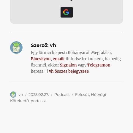
Szerző:
vh
Egy lőrinci kispesti Kőbányáról. Megtalálsz
Blueskyon
,
emailt
itt tudsz írni nekem, ha pedig
üzennél, akkor
Signalon
vagy
Telegramon
keress. ||
vh összes bejegyzése
Szerző
Közzétéve
Kategória
Címke
vh
2025.02.27.
Podcast
Felcsút
,
Hétvégi
Kötekedő
,
podcast