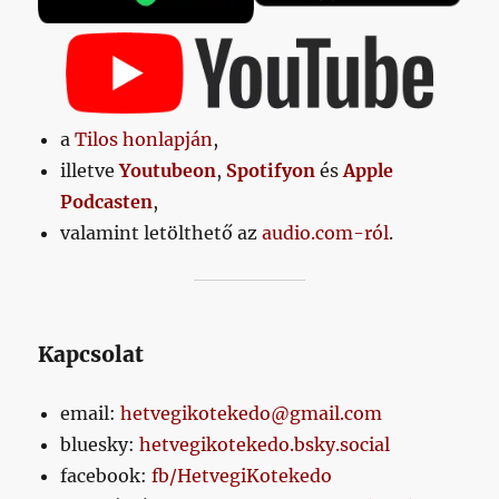
a
Tilos honlapján
,
illetve
Youtubeon
,
Spotifyon
és
Apple
Podcasten
,
valamint letölthető az
audio.com-ról
.
Kapcsolat
email:
hetvegikotekedo@gmail.com
bluesky:
hetvegikotekedo.bsky.social
facebook:
fb/HetvegiKotekedo