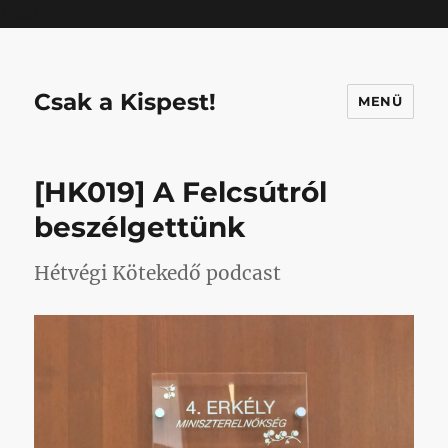
Mastodon
Csak a Kispest!
MENÜ
[HK019] A Felcsútról
beszélgettünk
Hétvégi Kötekedő podcast