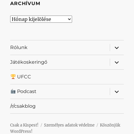
ARCHÍVUM
Archívum
almenü
Rólunk
szétnyit
almenü
Játékoskeringő
szétnyit
UFCC
almenü
Podcast
szétnyit
/r/csakblog
Csak a Kispest!
Személyes adatok védelme
Köszönjük
WordPress!