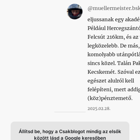
@muellermeister.bsk
eljussanak egy akadé
Például Hercegszánt
Felcsút 216km, és az
legközelebb. De más,
komolyabb utánpótlá
sincs közel. Talán Pa
Kecskemét. Szóval ez
egészet alulról kell
felépíteni, mert addi
(köz)pénztemető.
2025.02.28.
Állítsd be, hogy a Csakblogot mindig az elsők
között lásd a Google keresőben