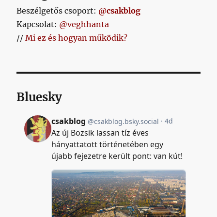
Beszélgetős csoport:
@csakblog
Kapcsolat:
@veghhanta
//
Mi ez és hogyan működik?
Bluesky