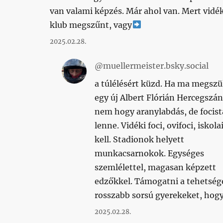
van valami képzés. Már ahol van. Mert vidé
klub megszűnt, vagy
2025.02.28.
@muellermeister.bsky.social
a túlélésért küzd. Ha ma megszü
egy új Albert Flórián Hercegszá
nem hogy aranylabdás, de focist
lenne. Vidéki foci, ovifoci, iskolai
kell. Stadionok helyett
munkacsarnokok. Egységes
szemlélettel, magasan képzett
edzőkkel. Támogatni a tehetség
rosszabb sorsú gyerekeket, hog
2025.02.28.