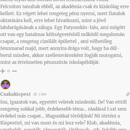
Felcsúton tanultak ebből, az akadémia csak és kizárólag erre
kellett. Ez végett lehet rengeteg pénz nyerni, mert fiatalok
oktatására kell, erre lehet hivatkozni, mint a jövő
labdarúgásának a záloga. Egy Patyomkin-falu, ami mögött
ott van egy hatalmas költségvetésből működő megalomán
csapat, a rengeteg cizellált épülettel , ami vélhetőleg
fennmarad majd, mert annyira drága volt, hogy ha dűl-
borul minden, akkor szellemvárosként fogják mutogatni,
mint az értelmetlen pénzszórás iskolapéldáját.
0
Csakakispest
1 éve
fuu, igazatok van, egyetért veletek mindenki. De! Van etttől
rengeteg sokkal jobb, érdekesebb téma… ráadásul f.szt sem
érdekel más csapat… Magunkkal törődjünk! Mi történt a
Kispesttel, mi van most és mi lesz vele? Klub, akadémia,
szurkolók, vezetők, támogatók, játékosok…stb. Inkább erre