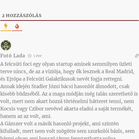
2
HOZZÁSZÓLÁS
Futó Lada
1 éve
A felcsúti foci egy olyan startup aminek semmilyen üzleti
terve nincs, de az a víziója, hogy ők lesznek a Real Madrid,
és Ejrópa a Felcsúti Galaktikusok nevét fogja rettegni.
Annak idején Stadler Józsi bácsi hasonlót álmodott, csak
kisebb büdzséből. Az a maga módján még talán szerethető is
volt, mert nem akart hozzá történelmi hátteret tenni, nem
Kocsis vagy Czibor nevével akarta eladni a saját termékét,
hanem az az volt, ami.
A Gázszer volt a másik hasonló projekt, ami szintén
kifulladt, mert nem volt mögötte sem szurkolói bázis, sem
bármi olyan ami hosszú távon fenntarthatta volna.