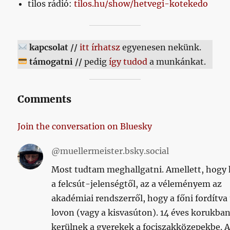
tilos rádió:
tilos.hu/show/hetvegi-kotekedo
kapcsolat //
itt írhatsz
egyenesen nekünk.
támogatni //
pedig
így tudod
a munkánkat.
Comments
Join the conversation on Bluesky
@muellermeister.bsky.social
Most tudtam meghallgatni. Amellett, hogy
a felcsút-jelenségtől, az a véleményem az
akadémiai rendszerről, hogy a főni fordítva 
lovon (vagy a kisvasúton). 14 éves korukba
kerülnek a gyerekek a fociszakközepekbe. 