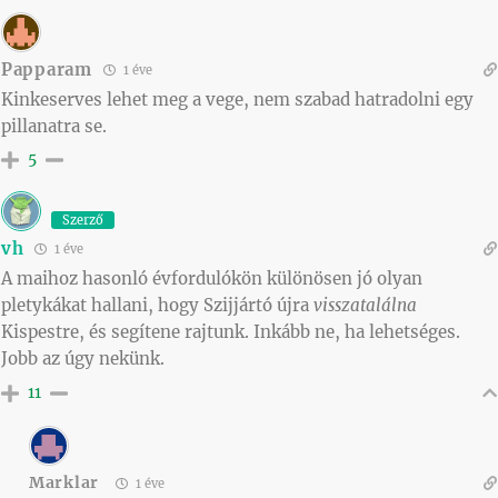
Papparam
1 éve
Kinkeserves lehet meg a vege, nem szabad hatradolni egy
pillanatra se.
5
Szerző
vh
1 éve
A maihoz hasonló évfordulókön különösen jó olyan
pletykákat hallani, hogy Szijjártó újra
visszatalálna
Kispestre, és segítene rajtunk. Inkább ne, ha lehetséges.
Jobb az úgy nekünk.
11
Marklar
1 éve