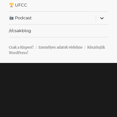
UFCC
almenü
Podcast
szétnyit
/r/csakblog
Csak a Kispest!
Személyes adatok védelme
Köszönjük
WordPress!