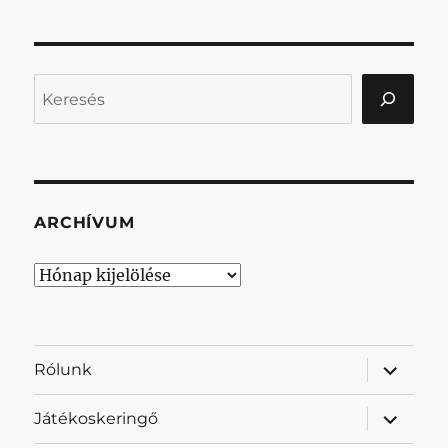
Keresés
ARCHÍVUM
Archívum
almenü
Rólunk
szétnyit
almenü
Játékoskeringő
szétnyit