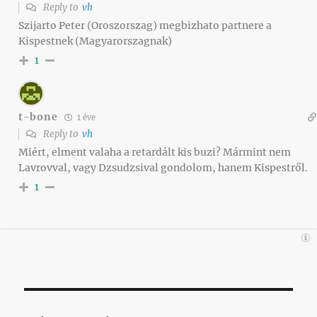
Reply to
vh
Szijarto Peter (Oroszorszag) megbizhato partnere a
Kispestnek (Magyarorszagnak)
1
t-bone
1 éve
Reply to
vh
Miért, elment valaha a retardált kis buzi? Mármint nem
Lavrovval, vagy Dzsudzsival gondolom, hanem Kispestről.
1