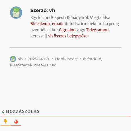
Szerző:
vh
Egy lőrinci kispesti Kőbányáról. Megtalálsz
Blueskyon
,
emailt
itt tudsz írni nekem, ha pedig
üzennél, akkor
Signalon
vagy
Telegramon
keress. ||
vh összes bejegyzése
Szerző
Közzétéve
Kategória
Címke
vh
2025.04.08.
Napikispest
évforduló
,
kiesőmatek
,
metALCOM
4
HOZZÁSZÓLÁS