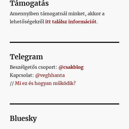
Támogatás
Amennyiben támogatnál minket, akkor a
lehetőségekről
itt találsz információt
.
Telegram
Beszélgetős csoport:
@csakblog
Kapcsolat:
@veghhanta
//
Mi ez és hogyan működik?
Bluesky