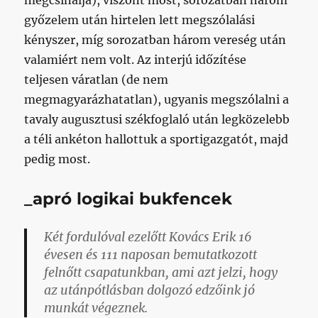
megcsinálja), viszont most, sorozatban három
győzelem után hirtelen lett megszólalási
kényszer, míg sorozatban három vereség után
valamiért nem volt. Az interjú időzítése
teljesen váratlan (de nem
megmagyarázhatatlan), ugyanis megszólalni a
tavaly augusztusi székfoglaló után legközelebb
a téli ankéton hallottuk a sportigazgatót, majd
pedig most.
_apró logikai bukfencek
Két fordulóval ezelőtt Kovács Erik 16
évesen és 111 naposan bemutatkozott
felnőtt csapatunkban, ami azt jelzi, hogy
az utánpótlásban dolgozó edzőink jó
munkát végeznek.