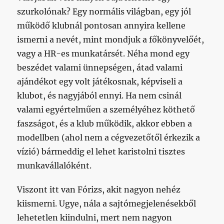
szurkolónak? Egy normális világban, egy jól
működő klubnál pontosan annyira kellene
ismerni a nevét, mint mondjuk a főkönyvelőét,
vagy a HR-es munkatársét. Néha mond egy
beszédet valami ünnepségen, átad valami
ajándékot egy volt játékosnak, képviseli a
klubot, és nagyjából ennyi. Ha nem csinál
valami egyértelműen a személyéhez köthető
faszságot, és a klub működik, akkor ebben a
modellben (ahol nem a cégvezetőtől érkezik a
vízió) bármeddig el lehet karistolni tisztes
munkavállalóként.
Viszont itt van Fórizs, akit nagyon nehéz
kiismerni. Ugye, nála a sajtómegjelenésekből
lehetetlen kiindulni, mert nem nagyon