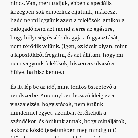
nincs. Van, mert tudjuk, ebben a speciális
közegben sok emberhez eljutunk, másrészt
hadd ne mi legyünk azért a felelősök, amikor a
befogadó nem azt mondja erre az egészre,
hogy hülyeség és abbahagyja a fogyasztását,
nem törődik velünk. (Igen, ez kicsit olyan, mint
a laposföldről írogatni, és azt állítani, hogy mi
nem vagyunk felelősök, hiszen az olvasó a
hülye, ha hisz benne.)
És itt lép be az idő, mint fontos összetevő a
rendszerbe. Amennyiben hosszú ideig az a
visszajelzés, hogy srácok, nem értünk
mindennel egyet, azonban értékeljük a
szándékot, és örülünk annak, hogy csináljátok,
akkor a közlő (esetünkben még mindig mi)