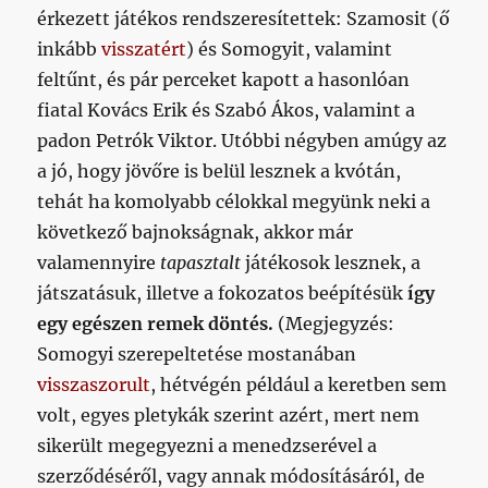
érkezett játékos rendszeresítettek: Szamosit (ő
inkább
visszatért
) és Somogyit, valamint
feltűnt, és pár perceket kapott a hasonlóan
fiatal Kovács Erik és Szabó Ákos, valamint a
padon Petrók Viktor. Utóbbi négyben amúgy az
a jó, hogy jövőre is belül lesznek a kvótán,
tehát ha komolyabb célokkal megyünk neki a
következő bajnokságnak, akkor már
valamennyire
tapasztalt
játékosok lesznek, a
játszatásuk, illetve a fokozatos beépítésük
így
egy egészen remek döntés.
(Megjegyzés:
Somogyi szerepeltetése mostanában
visszaszorult
, hétvégén például a keretben sem
volt, egyes pletykák szerint azért, mert nem
sikerült megegyezni a menedzserével a
szerződéséről, vagy annak módosításáról, de