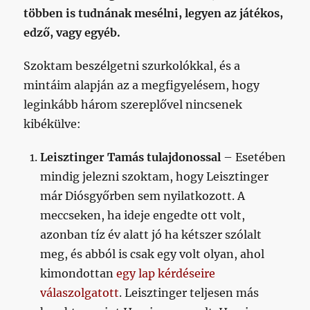
többen is tudnának mesélni, legyen az játékos,
edző, vagy egyéb.
Szoktam beszélgetni szurkolókkal, és a
mintáim alapján az a megfigyelésem, hogy
leginkább három szereplővel nincsenek
kibékülve:
Leisztinger Tamás tulajdonossal
– Esetében
mindig jelezni szoktam, hogy Leisztinger
már Diósgyőrben sem nyilatkozott. A
meccseken, ha ideje engedte ott volt,
azonban tíz év alatt jó ha kétszer szólalt
meg, és abból is csak egy volt olyan, ahol
kimondottan
egy lap kérdéseire
válaszolgatott
. Leisztinger teljesen más