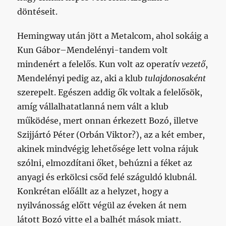
döntéseit.
Hemingway után jött a Metalcom, ahol sokáig a
Kun Gábor–Mendelényi-tandem volt
mindenért a felelős. Kun volt az operatív
vezető
,
Mendelényi pedig az, aki a klub
tulajdonosaként
szerepelt. Egészen addig ők voltak a felelősök,
amíg vállalhatatlanná nem vált a klub
működése, mert onnan érkezett Bozó, illetve
Szijjártó Péter (Orbán Viktor?), az a két ember,
akinek mindvégig lehetősége lett volna rájuk
szólni, elmozdítani őket, behúzni a féket az
anyagi és erkölcsi csőd felé száguldó klubnál.
Konkrétan előállt az a helyzet, hogy a
nyilvánosság előtt végül az éveken át nem
látott Bozó vitte el a balhét mások miatt.