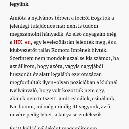
legyünk.
Amióta a nyilvános térben a fociról írogatok a
jelenlegi tulajdonos már nem is tudom
megszámolni hányadik. Az első anyagaim még
a
HIX-en
, egy levelezőlistán jelentek meg, és a
klubvezetőt talán Komora Imrének hívták.
Szerintem nem mondok azzal se kis számot, ha
azt állítom, hogy azóta, vagyis nagyjából
huszonöt év alatt legalább ezerötszázan
megfordultak ilyen-olyan pozícióban a klubnál.
Nyilvánvaló, hogy volt közöttük nem egy,
akinek nem tetszett, amit csinálok, csinálunk.
Na, bumm, mi még mindig itt vagyunk, az ő
nevére pedig lehet, a kutya se emlékszik.
És itt kell jó példaként megemlítenem