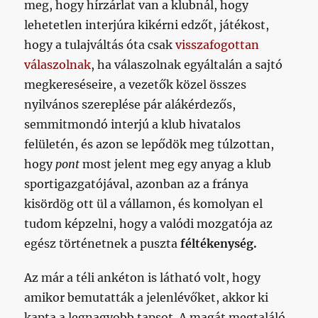
meg, hogy hírzárlat van a klubnál, hogy
lehetetlen interjúra kikérni edzőt, játékost,
hogy a tulajváltás óta csak
visszafogottan
válaszolnak
, ha válaszolnak egyáltalán a sajtó
megkereséseire, a vezetők közel összes
nyilvános szereplése pár alákérdezős,
semmitmondó interjú a klub hivatalos
felületén, és azon se lepődök meg túlzottan,
hogy
pont
most jelent meg egy anyag a klub
sportigazgatójával, azonban az a fránya
kisördög ott ül a vállamon, és komolyan el
tudom képzelni, hogy a valódi mozgatója az
egész történetnek a puszta
féltékenység.
Az már a téli ankéton is látható volt, hogy
amikor bemutatták a jelenlévőket, akkor ki
kapta a legnagyobb tapsot. A magát megtaláló,