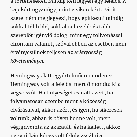
a történéseket. Mindig kell legyen egy felelős. A
bajokért ugyanúgy, mint a sikerekért. Bár itt
szeretném megjegyezi, hogy építkezni mindig
sokkal több idő, sokkal nehezebb és több
szereplőt igénylő dolog, mint egy tollvonással
elrontani valamit, szóval ebben az esetben nem
érvényesülnek teljesen az arányosság
követelményei.
Hemingway alatt egyértelműen mindenért
Hemingway volt a felelős, mert ő mondta ki a
végső szót. Ha hülyeséget csinált azért, ha
folyamatosan szembe ment a közösség
elvárásaival, akkor azért, és igen, ha sikeresek
voltunk, abban is bőven benne volt, mert
végignyomta az akaratát, és ha kellett, akkor
nagy ritkán képes volt felülvizsgálni a