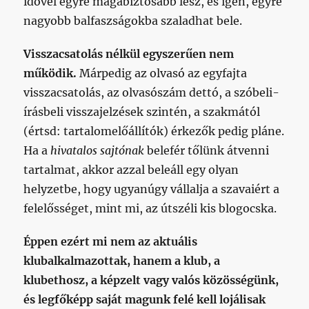
idővel egyre magabiztosabb lesz, és igen, egyre
nagyobb balfaszságokba szaladhat bele.
Visszacsatolás nélkül egyszerűen nem
működik.
Márpedig az olvasó az egyfajta
visszacsatolás, az olvasószám dettó, a szóbeli-
írásbeli visszajelzések szintén, a szakmától
(értsd: tartalomelőállítók) érkezők pedig pláne.
Ha a
hivatalos sajtónak
belefér tőlünk átvenni
tartalmat, akkor azzal beleáll egy olyan
helyzetbe, hogy ugyanúgy vállalja a szavaiért a
felelősséget, mint mi, az útszéli kis blogocska.
Éppen ezért mi nem az aktuális
klubalkalmazottak, hanem a klub, a
klubethosz, a képzelt vagy valós közösségünk,
és legfőképp saját magunk felé kell lojálisak