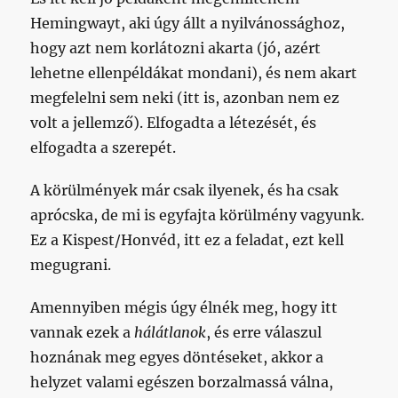
Hemingwayt, aki úgy állt a nyilvánossághoz,
hogy azt nem korlátozni akarta (jó, azért
lehetne ellenpéldákat mondani), és nem akart
megfelelni sem neki (itt is, azonban nem ez
volt a jellemző). Elfogadta a létezését, és
elfogadta a szerepét.
A körülmények már csak ilyenek, és ha csak
aprócska, de mi is egyfajta körülmény vagyunk.
Ez a Kispest/Honvéd, itt ez a feladat, ezt kell
megugrani.
Amennyiben mégis úgy élnék meg, hogy itt
vannak ezek a
hálátlanok
, és erre válaszul
hoznának meg egyes döntéseket, akkor a
helyzet valami egészen borzalmassá válna,