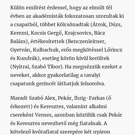
Külön említést érdemel, hogy az elmúlt fél
évben az akadémisták fokozatosan szorultak ki
a csapatból, többet kölcsönadtak (Átrok, Dúzs,
Kerezsi, Kocsis Gergő, Krajcsovics, Rácz
Balázs), értékesítettek (Benczenleitner,
Gyetván, Kulbachuk, erős megkötéssel Lőrincz
és Kundrák), esetleg körön kívül kerültek
(Nyitrai, Szabó Tibor). Ha megnézzük ezeket a
neveket, akkor gyakorlatilag a tavalyi
csapatunk gerincét láthatjuk felsorolva.
Maradt Szabó Alex, Pekár, Ihrig-Farkas (ő
érkezett) és Keresztes, valamint alkalmi
csereként Vernes, azonban közülük csak Pekár
és Keresztes nevezhető még fiatalnak. A
kötelező kvótafiatal szerepére két nyáron