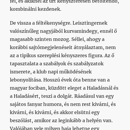
fel, és akiknél az űrt kényszteresen betöltendő,
kombinálni kezdenek.
De vissza a féltékenységre. Leisztingernek
valószínűleg nagyjából kurvamindegy, ennél ő
magasabb szinten mozog. Séllei, ahogy a
korábbi sajtómegjelenéseit átnyálaztam, nem
az a tipikus szereplési kényszeres figura. Az ő
tapasztalata a szabályok és szabályzatok
ismerete, a klub napi működésének
lebonyolítása. Hosszú évek óta benne van a
magyar fociban, küzdött eleget a Haladásnál és
a Haladásért, teszi a dolgát. Ráadásul van egy
sajátos fanyar humora, és nem rest kivárni, és
kivárni, és kivárni, és akkor elsütni egy
beszólást, amikor az leginkább a helyén van.
Valójában vele milyen baja lehetne egy