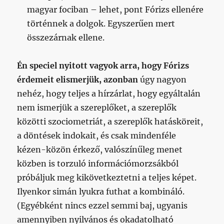
magyar fociban – lehet, pont Fórizs ellenére
történnek a dolgok. Egyszerűen mert
összezárnak ellene.
Én speciel nyitott vagyok arra, hogy Fórizs
érdemeit elismerjük,
azonban
úgy nagyon
nehéz, hogy teljes a hírzárlat, hogy egyáltalán
nem ismerjük a szereplőket, a szereplők
közötti szociometriát, a szereplők hatásköreit,
a döntések indokait, és csak mindenféle
kézen-közön érkező, valószínűleg menet
közben is torzuló információmorzsákból
próbáljuk meg kikövetkeztetni a teljes képet.
Ilyenkor simán lyukra futhat a kombináló.
(Egyébként nincs ezzel semmi baj, ugyanis
amennyiben nyilvános és okadatolható