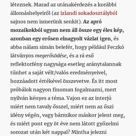
léteznek. Marad az utánakérdezés a korábbi
állomáshelyeiről (az
izlandi sokadosztályból
sajnos nem ismerünk senkit).
Az apró
mozaikokból ugyan nem áll össze egy éles kép,
azonban egy erősen elnagyolt vázlat igen
, és
abba nálam simán belefér, hogy például Feczkó
látványos
megerősödése
, és a rá eső
reflektorfény nagysága esetleg aránytalannak
tűnhet a saját vélt/valós eredményeivel,
hozzáadott értékével összevetve. És itt most
próbálok nagyon finoman fogalmazni, mert
nyilván kényes a téma. Vajon ez az interjú
miért nem tavaly ősszel, miért nem az őszi
idény végén, vagy bármikor máskor jelent meg,
és miért pont egy öt éve nem látott győzelmi
sorozat után két nappal? Mintha jelezni