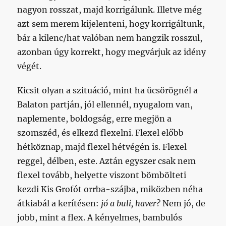
nagyon rosszat, majd korrigálunk. Illetve még
azt sem merem kijelenteni, hogy korrigáltunk,
bár a kilenc/hat valóban nem hangzik rosszul,
azonban úgy korrekt, hogy megvárjuk az idény
végét.
Kicsit olyan a szituáció, mint ha ücsörögnél a
Balaton partján, jól ellennél, nyugalom van,
naplemente, boldogság, erre megjön a
szomszéd, és elkezd flexelni. Flexel előbb
hétköznap, majd flexel hétvégén is. Flexel
reggel, délben, este. Aztán egyszer csak nem
flexel tovább, helyette viszont bömbölteti
kezdi Kis Grofót orrba-szájba, miközben néha
átkiabál a kerítésen:
jó a buli, haver?
Nem jó, de
jobb, mint a flex. A kényelmes, bambulós