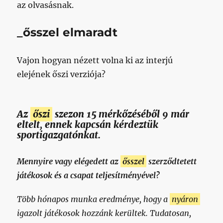
az olvasásnak.
_ősszel elmaradt
Vajon hogyan nézett volna ki az interjú
elejének őszi verziója?
Az
őszi
szezon 15 mérkőzéséből 9 már
eltelt, ennek kapcsán kérdeztük
sportigazgatónkat.
Mennyire vagy elégedett az
ősszel
szerződtetett
játékosok és a csapat teljesítményével?
Több hónapos munka eredménye, hogy a
nyáron
igazolt játékosok hozzánk kerültek. Tudatosan,