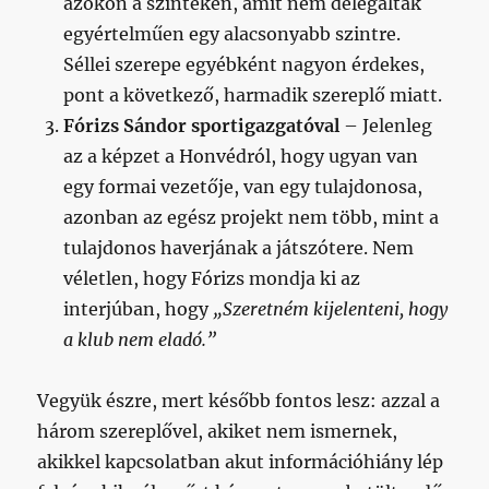
azokon a szinteken, amit nem delegáltak
egyértelműen egy alacsonyabb szintre.
Séllei szerepe egyébként nagyon érdekes,
pont a következő, harmadik szereplő miatt.
Fórizs Sándor sportigazgatóval
– Jelenleg
az a képzet a Honvédról, hogy ugyan van
egy formai vezetője, van egy tulajdonosa,
azonban az egész projekt nem több, mint a
tulajdonos haverjának a játszótere. Nem
véletlen, hogy Fórizs mondja ki az
interjúban, hogy
„Szeretném kijelenteni, hogy
a klub nem eladó.”
Vegyük észre, mert később fontos lesz: azzal a
három szereplővel, akiket nem ismernek,
akikkel kapcsolatban akut információhiány lép