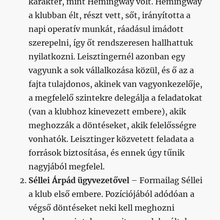
karakter, mint Hemingway volt. Hemingway
a klubban élt, részt vett, sőt, irányította a
napi operatív munkát, ráadásul imádott
szerepelni, így őt rendszeresen hallhattuk
nyilatkozni. Leisztingernél azonban egy
vagyunk a sok vállalkozása közül, és ő az a
fajta tulajdonos, akinek van vagyonkezelője,
a megfelelő szintekre delegálja a feladatokat
(van a klubhoz kinevezett embere), akik
meghozzák a döntéseket, akik felelősségre
vonhatók. Leisztinger közvetett feladata a
források biztosítása, és ennek úgy tűnik
nagyjából megfelel.
Séllei Árpád ügyvezetővel
– Formailag Séllei
a klub első embere. Pozíciójából adódóan a
végső döntéseket neki kell meghozni