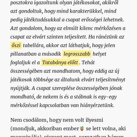
posztokra igazoltunk olyan játékosokat, akikről
azt gondoltuk, hogy mind karakterükkel, mind
pedig játéktudásukkal a csapat erősségei lehetnek.
Azt gondolom, hogy az elmúlt kilenc mérkőzésen a
csapat az elvárt szinten teljesített. Ha ránézünk az
őszi
tabellára, akkor azt láthatjuk, hogy jelen
pillanatban a második
legrosszabb
helyet
foglaljuk el a
Tatabánya előtt
. Tehát
összességében azt mondhatom, hogy eddig az új
játékosok többsége az általunk elvárt teljesítményt
nyújtják. A csapat szereplése összességében jónak
mondható, de nekem is és a stábnak is egy-egy
mérkőzéssel kapcsolatban van hiányérzetünk.
Nem csodálom, hogy nem volt ilyesmi
(mondjuk, akkoriban ember
se lett volna, aki