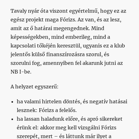
Tavaly nyár óta viszont egyértelmű, hogy ez az
egész projekt maga Fórizs. Az van, és az lesz,
amit az ő határai megengednek. Mind
képességekben, mind emberileg, mind a
kapcsolati tőkéjén keresztül, ugyanis ez a klub
jelentős külső finanszírozásra szorul, és
szorulni fog, amennyiben fel akarunk jutni az
NB I-be.
A helyzet egyszerű:
ha valami hirtelen döntés, és negatív hatásai
lesznek: Fórizs a felelős.
ha lassan haladunk előre, és apró sikereket
érünk el: akkor meg kell vizsgálni Fórizs
szerepét, mert – és láttunk már ilyet a