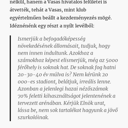
nélkül, hanem a Vasas hivatalos felületei is
átvették, tehát a Vasas, mint klub
egyértelműen beállt a kezdeményezés mögé.
Idéznénénk egy részt a nyílt levélből:
Ismerjük a befogadóképesség
növekedésének állomásait, tudjuk, hogy
nem innen indultunk. Azokhoz a
számokhoz képest elismerjük, még az 5000
férőhely is soknak hat. De soknak fog hatni
20-30-40 év múlva is? Nem kérünk 20
000-es stadiont, belátjuk, irreális lenne.
Azonban a jelenlegi hazai nézőszámok
70% feletti kihasználtságot jelentenének a
tervezett arénában. Kérjük Elnök urat,
lássa be, nem sok tartalékot hagyunk a jövő
szurkolóinak.