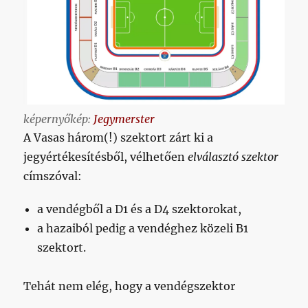
képernyőkép:
Jegymerster
A Vasas három(!) szektort zárt ki a
jegyértékesítésből, vélhetően
elválasztó szektor
címszóval:
a vendégből a D1 és a D4 szektorokat,
a hazaiból pedig a vendéghez közeli B1
szektort.
Tehát nem elég, hogy a vendégszektor