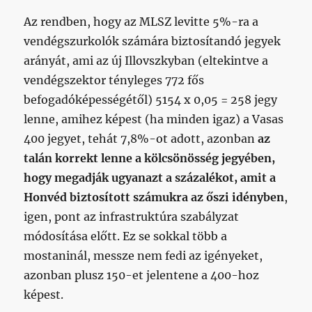
Az rendben, hogy az MLSZ levitte 5%-ra a
vendégszurkolók számára biztosítandó jegyek
arányát, ami az új Illovszkyban (eltekintve a
vendégszektor tényleges 772 fős
befogadóképességétől) 5154 x 0,05 = 258 jegy
lenne, amihez képest (ha minden igaz) a Vasas
400 jegyet, tehát 7,8%-ot adott, azonban
az
talán korrekt lenne a kölcsönösség jegyében,
hogy megadják ugyanazt a százalékot, amit a
Honvéd biztosított számukra az őszi idényben
,
igen, pont az infrastruktúra szabályzat
módosítása előtt. Ez se sokkal több a
mostaninál, messze nem fedi az igényeket,
azonban plusz 150-et jelentene a 400-hoz
képest.