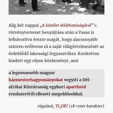
Alig két nappal
„A közélet átláthatóságáról”
c.
törvénytervezet benyújtása után a Vasas is
felbátorítva érezte magát, hogy alacsonyabb
szinten erőltesse rá a saját világértelmezését az
érdeklődő lakossági fogyasztókra. Konkrétan
kiadott egy olyan közleményt, ami
a legnemesebb magyar
házmesterhagyományokat
vegyíti a Dél-
afrikai Köztársaság egykori
apartheid
rendszerétől ellesett megoldásokkal.
vigyázat,
TL;DR
! (18+ezer karakter)