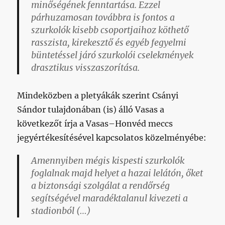
minőségének fenntartása. Ezzel
párhuzamosan továbbra is fontos a
szurkolók kisebb csoportjaihoz köthető
rasszista, kirekesztő és egyéb fegyelmi
büntetéssel járó szurkolói cselekmények
drasztikus visszaszorítása.
Mindeközben a pletyákák szerint Csányi
Sándor tulajdonában (is) álló Vasas a
következőt írja a Vasas–Honvéd meccs
jegyértékesítésével kapcsolatos közelményébe:
Amennyiben mégis kispesti szurkolók
foglalnak majd helyet a hazai lelátón, őket
a biztonsági szolgálat a rendőrség
segítségével
maradéktalanul kivezeti a
stadionból
(…)