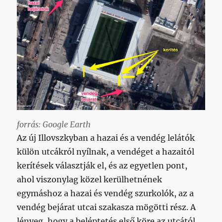
forrás: Google Earth
Az új Illovszkyban a hazai és a vendég lelátók
külön utcákról nyílnak, a vendéget a hazaitól
kerítések választják el, és az egyetlen pont,
ahol viszonylag közel kerülhetnének
egymáshoz a hazai és vendég szurkolók, az a
vendég bejárat utcai szakasza mögötti rész. A
lényeg, hogy a beléptetés első köre az utcától