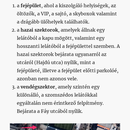
a
fejépület
, ahol a kiszolgáló helyiségek, az
öltözők, a VIP, a sajtó, a skyboxok valamint
a drágább ülőhelyek találhatók.
a
hazai szektorok
, amelyek állnak egy
lelátóból a kapu mögött, valamint egy
hosszanti lelátóból a fejépülettel szemben. A
hazai szektorok bejárata ugyanarról az
utcáról (Hajdú utca) nyílik, mint a
fejépületé, illetve a fejépület előtti parkolóé,
azonban nem azonos vele.
a
vendégszektor
, amely szintén egy
különálló, a szomszédos lelátókkal
egyáltalán nem érintkező felpítmény.
Bejárata a Fáy utcából nyílik.