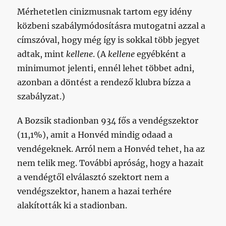
Mérhetetlen cinizmusnak tartom egy idény
közbeni szabálymódosításra mutogatni azzal a
címszóval, hogy még így is sokkal több jegyet
adtak, mint
kellene
. (A
kellene
egyébként a
minimumot jelenti, ennél lehet többet adni,
azonban a döntést a rendező klubra bízza a
szabályzat.)
A Bozsik stadionban 934 fős a vendégszektor
(11,1%), amit a Honvéd mindig odaad a
vendégeknek. Arról nem a Honvéd tehet, ha az
nem telik meg. További apróság, hogy a hazait
a vendégtől elválasztó szektort nem a
vendégszektor, hanem a hazai terhére
alakították ki a stadionban.