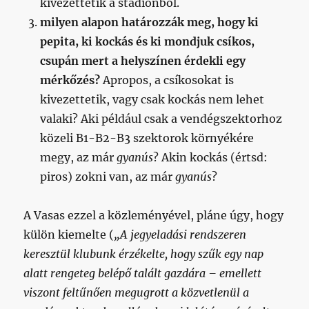
kivezettetik a stadionból.
milyen alapon határozzák meg, hogy ki
pepita, ki kockás és ki mondjuk csíkos,
csupán mert a helyszínen érdekli egy
mérkőzés?
Apropos, a csíkosokat is
kivezettetik, vagy csak kockás nem lehet
valaki? Aki például csak a vendégszektorhoz
közeli B1-B2-B3 szektorok környékére
megy, az már
gyanús
? Akin kockás (értsd:
piros) zokni van, az már
gyanús
?
A Vasas ezzel a közleményével, pláne úgy, hogy
külön kiemelte (
„
A jegyeladási rendszeren
keresztül klubunk érzékelte, hogy szűk egy nap
alatt rengeteg belépő talált gazdára – emellett
viszont feltűnően megugrott a közvetlenül a