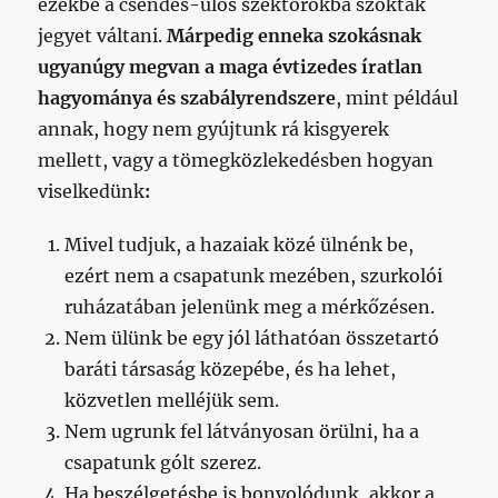
ezekbe a csendes-ülős szektorokba szoktak
jegyet váltani.
Márpedig enneka szokásnak
ugyanúgy megvan a maga évtizedes íratlan
hagyománya és szabályrendszere
, mint például
annak, hogy nem gyújtunk rá kisgyerek
mellett, vagy a tömegközlekedésben hogyan
viselkedünk
:
Mivel tudjuk, a hazaiak közé ülnénk be,
ezért nem a csapatunk mezében, szurkolói
ruházatában jelenünk meg a mérkőzésen.
Nem ülünk be egy jól láthatóan összetartó
baráti társaság közepébe, és ha lehet,
közvetlen melléjük sem.
Nem ugrunk fel látványosan örülni, ha a
csapatunk gólt szerez.
Ha beszélgetésbe is bonyolódunk, akkor a