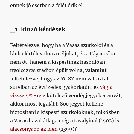
ennek jó esetben a felét érik el.
_1. kínzó kérdések
Feltételezve, hogy ha a Vasas szurkolói és a
klub elérték volna a céljukat, és a Fáy utcába
nem öt, hanem a kispestihez hasonlóan
nyolcezres stadion épült volna,
valamint
feltételezve, hogy az MLSZ nem változtat
sutyiban az évtizedes gyakorlatán, és
vágja
vissza 5%-ra
a kötelező vendégjegyek arányát,
akkor most legalább 800 jegyet kellene
biztosítani a kispesti szurkolóknak, miközben
a Vasas hazai átlaga még a tavalyinál (1502) is
alacsonyabb az idén
(1399)?