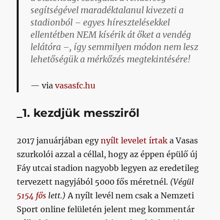
segítségével
maradéktalanul kivezeti a
stadionból
– egyes híresztelésekkel
ellentétben
NEM
kísérik át őket a vendég
lelátóra –, így semmilyen módon nem lesz
lehetőségük a mérkőzés megtekintésére!
via
vasasfc.hu
_1. kezdjük messziről
2017 januárjában egy
nyílt levelet írtak
a Vasas
szurkolói azzal a céllal, hogy az éppen épülő új
Fáy utcai stadion nagyobb legyen az eredetileg
tervezett nagyjából 5000 fős méretnél.
(Végül
5154 fős
lett.)
A nyílt levél nem csak a Nemzeti
Sport online felületén jelent meg kommentár