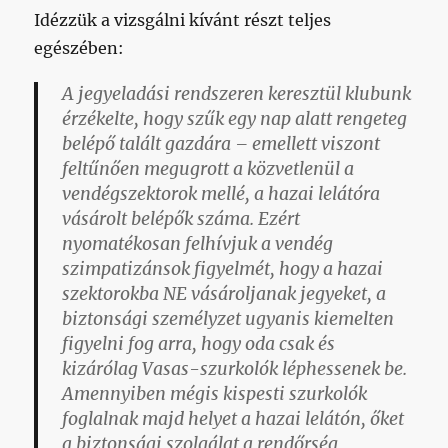
Idézzük a vizsgálni kívánt részt teljes
egészében:
A jegyeladási rendszeren keresztül klubunk
érzékelte, hogy szűk egy nap alatt rengeteg
belépő talált gazdára – emellett viszont
feltűnően megugrott a közvetlenül a
vendégszektorok mellé, a hazai lelátóra
vásárolt belépők száma. Ezért
nyomatékosan felhívjuk a vendég
szimpatizánsok figyelmét, hogy a hazai
szektorokba
NE
vásároljanak jegyeket, a
biztonsági személyzet ugyanis kiemelten
figyelni fog arra, hogy oda csak és
kizárólag Vasas-szurkolók léphessenek be.
Amennyiben mégis kispesti szurkolók
foglalnak majd helyet a hazai lelátón, őket
a biztonsági szolgálat a rendőrség