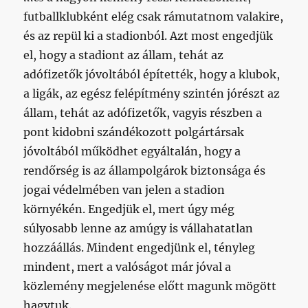
futballklubként elég csak rámutatnom valakire,
és az repül ki a stadionból. Azt most engedjük
el, hogy a stadiont az állam, tehát az
adófizetők jóvoltából építették, hogy a klubok,
a ligák, az egész felépítmény szintén jórészt az
állam, tehát az adófizetők, vagyis részben a
pont kidobni szándékozott polgártársak
jóvoltából működhet egyáltalán, hogy a
rendőrség is az állampolgárok biztonsága és
jogai védelmében van jelen a stadion
környékén. Engedjük el, mert úgy még
súlyosabb lenne az amúgy is vállahatatlan
hozzáállás. Mindent engedjünk el, tényleg
mindent, mert a valóságot már jóval a
közlemény megjelenése előtt magunk mögött
hagytuk.