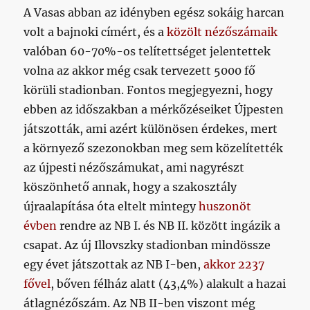
A Vasas abban az idényben egész sokáig harcan
volt a bajnoki címért, és a
közölt nézőszámaik
valóban 60-70%-os telítettséget jelentettek
volna az akkor még csak tervezett 5000 fő
körüli stadionban. Fontos megjegyezni, hogy
ebben az időszakban a mérkőzéseiket Újpesten
játszották, ami azért különösen érdekes, mert
a környező szezonokban meg sem közelítették
az újpesti nézőszámukat, ami nagyrészt
köszönhető annak, hogy a szakosztály
újraalapítása óta eltelt mintegy
huszonöt
évben
rendre az NB I. és NB II. között ingázik a
csapat. Az új Illovszky stadionban mindössze
egy évet játszottak az NB I-ben,
akkor 2237
fővel
, bőven félház alatt (43,4%) alakult a hazai
átlagnézőszám. Az NB II-ben viszont még