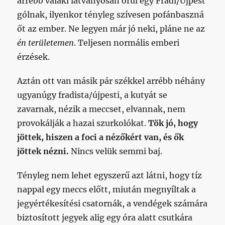
arrébb valaki látványosan örül egy Fradi/Újpest
gólnak, ilyenkor tényleg szívesen pofánbaszná
őt az ember. Ne legyen már jó neki, pláne ne az
én területemen
. Teljesen normális emberi
érzések.
Aztán ott van másik pár székkel arrébb néhány
ugyanúgy fradista/újpesti, a kutyát se
zavarnak, nézik a meccset, elvannak, nem
provokálják a hazai szurkolókat.
Tök jó, hogy
jöttek, hiszen a foci a nézőkért van, és ők
jöttek nézni.
Nincs velük semmi baj.
Tényleg nem lehet egyszerű azt látni, hogy tíz
nappal egy meccs előtt, miután megnyíltak a
jegyértékesítési csatornák, a vendégek számára
biztosított jegyek alig egy óra alatt csutkára