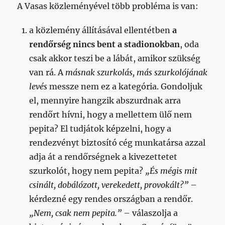
A Vasas közleményével több probléma is van:
a közlemény állításával ellentétben
a
rendőrség nincs bent a stadionokban
, oda
csak akkor teszi be a lábát, amikor szükség
van rá. A
másnak szurkolás,
más szurkolójának
levés
messze nem ez a kategória. Gondoljuk
el, mennyire hangzik abszurdnak arra
rendőrt hívni, hogy a mellettem ülő nem
pepita? El tudjátok képzelni, hogy a
rendezvényt biztosító cég munkatársa azzal
adja át a rendőrségnek a kivezettetet
szurkolót, hogy nem pepita?
„És mégis mit
csinált, dobálózott, verekedett, provokált?”
–
kérdezné egy rendes országban a rendőr.
„Nem, csak nem pepita.”
– válaszolja a