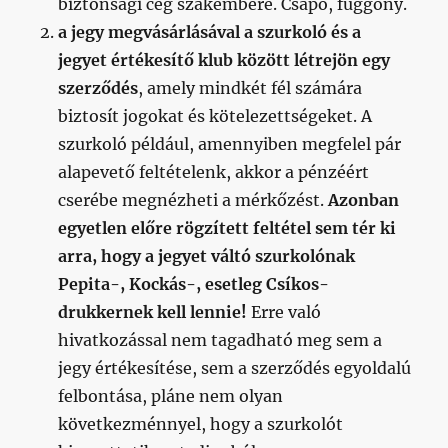
biztonsági cég szakembere. Csapó, függöny.
a jegy megvásárlásával a szurkoló és a
jegyet értékesítő klub között létrejön egy
szerződés
, amely mindkét fél számára
biztosít jogokat és kötelezettségeket. A
szurkoló például, amennyiben megfelel pár
alapevető feltételenk, akkor a pénzéért
cserébe megnézheti a mérkőzést.
Azonban
egyetlen előre rögzített feltétel sem tér ki
arra, hogy a jegyet váltó szurkolónak
Pepita-, Kockás-, esetleg Csíkos-
drukkernek kell lennie!
Erre való
hivatkozással nem tagadható meg sem a
jegy értékesítése, sem a szerződés egyoldalú
felbontása, pláne nem olyan
következménnyel, hogy a szurkolót