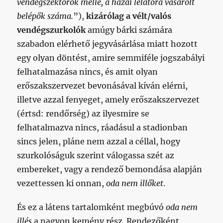
vendégszektorok mellé, a hazai lelátóra vásárolt
belépők száma.
”),
kizárólag a vélt/valós
vendégszurkolók
amúgy bárki számára
szabadon elérhető jegyvásárlása miatt hozott
egy olyan döntést, amire semmiféle jogszabályi
felhatalmazása nincs, és amit olyan
erőszakszervezet bevonásával kíván elérni,
illetve azzal fenyeget, amely erőszakszervezet
(értsd: rendőrség) az ilyesmire se
felhatalmazva nincs, ráadásul a stadionban
sincs jelen, pláne nem azzal a céllal, hogy
szurkolóságuk szerint válogassa szét az
embereket, vagy a rendező bemondása alapján
vezettessen ki onnan,
oda nem illőket
.
És ez a látens tartalomként megbúvó
oda nem
illés
a nagyon kemény rész. Rendezőként,