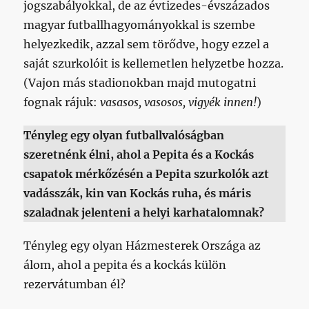
jogszabályokkal, de az évtizedes-évszázados
magyar futballhagyományokkal is szembe
helyezkedik, azzal sem törődve, hogy ezzel a
saját szurkolóit is kellemetlen helyzetbe hozza.
(Vajon más stadionokban majd mutogatni
fognak rájuk:
vasasos, vasosos, vigyék innen!
)
Tényleg egy olyan futballvalóságban
szeretnénk élni, ahol a Pepita és a Kockás
csapatok mérkőzésén a Pepita szurkolók azt
vadásszák, kin van Kockás ruha, és máris
szaladnak jelenteni a helyi karhatalomnak?
Tényleg egy olyan Házmesterek Országa az
álom, ahol a pepita és a kockás külön
rezervátumban él?