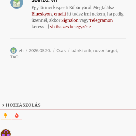
Szerző:
vh
Egy lőrinci kispesti Kőbányáról. Megtalálsz
Blueskyon
,
emailt
itt tudsz írni nekem, ha pedig
üzennél, akkor
Signalon
vagy
Telegramon
keress. ||
vh összes bejegyzése
Szerző
Közzétéve
Kategória
Címke
vh
2026.05.20.
Csak
bánki erik
,
never forget
,
TAO
7
HOZZÁSZÓLÁS