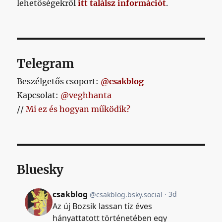
lehetőségekről
itt találsz információt
.
Telegram
Beszélgetős csoport:
@csakblog
Kapcsolat:
@veghhanta
//
Mi ez és hogyan működik?
Bluesky