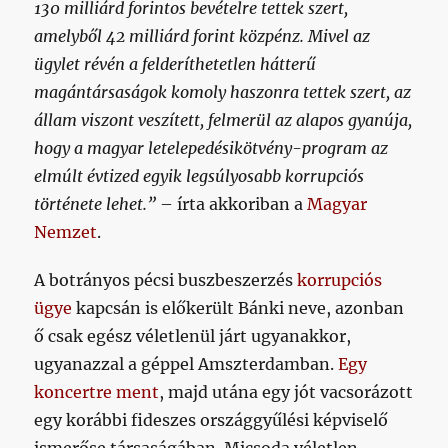
130 milliárd forintos bevételre tettek szert,
amelyből 42 milliárd forint közpénz. Mivel az
ügylet révén a felderíthetetlen hátterű
magántársaságok komoly haszonra tettek szert, az
állam viszont veszített, felmerül az alapos gyanúja,
hogy a magyar letelepedésikötvény-program az
elmúlt évtized egyik legsúlyosabb korrupciós
története lehet.”
– írta akkoriban a
Magyar
Nemzet
.
A botrányos pécsi buszbeszerzés
korrupciós
ügye
kapcsán is előkerült Bánki neve, azonban
ő csak egész véletlenül járt ugyanakkor,
ugyanazzal a géppel Amszterdamban.
Egy
koncertre ment
, majd utána egy jót vacsorázott
egy korábbi fideszes országgyűlési képviselő