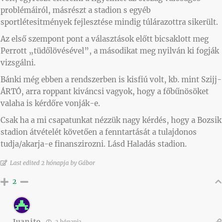
problémáiról, másrészt a stadion s egyéb
sportlétesitmények fejlesztése mindig túlárazottra sikerült.
Az első szempont pont a választások előtt bicsaklott meg
Perrott „tüdőlövésével”, a másodikat meg nyilván ki fogják
vizsgálni.
Bánki még ebben a rendszerben is kisfiú volt, kb. mint Szijj-
ÁRTÓ, arra roppant kiváncsi vagyok, hogy a főbűnösöket
valaha is kérdőre vonják-e.
Csak ha a mi csapatunkat nézzük nagy kérdés, hogy a Bozsik
stadion átvételét követően a fenntartását a tulajdonos
tudja/akarja-e finanszirozni. Lásd Haladás stadion.
Last edited 2 hónapja by Gábor
2
Juanito
2 hónapja