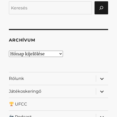
Keresés
ARCHÍVUM
Archívum
almenü
Rólunk
szétnyit
almenü
Játékoskeringő
szétnyit
UFCC
almenü
Podcast