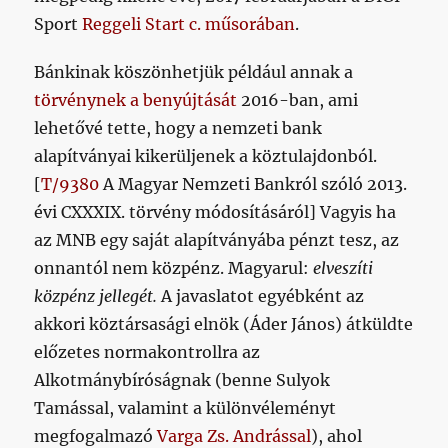
Sport
Reggeli Start c. műsorában
.
Bánkinak köszönhetjük például annak a
törvénynek a benyújtását
2016-ban, ami
lehetővé tette, hogy a nemzeti bank
alapítványai kikerüljenek a köztulajdonból.
[
T/9380
A Magyar Nemzeti Bankról szóló 2013.
évi CXXXIX. törvény módosításáról] Vagyis ha
az MNB egy saját alapítványába pénzt tesz, az
onnantól nem közpénz. Magyarul:
elveszíti
közpénz jellegét.
A javaslatot egyébként az
akkori köztársasági elnök (Áder János) átküldte
előzetes normakontrollra az
Alkotmánybíróságnak (benne Sulyok
Tamással, valamint a különvéleményt
megfogalmazó
Varga Zs. Andrással
), ahol