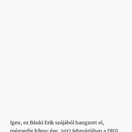
Igen, ez Bánki Erik szájából hangzott el,
mégpedig kilenc éve, 2017 februárjában a DIGI