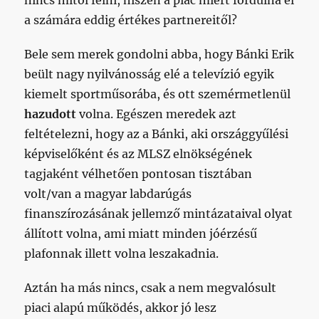
a számára eddig értékes partnereitől?
Bele sem merek gondolni abba, hogy Bánki Erik
beült nagy nyilvánosság elé a televízió egyik
kiemelt sportműsorába, és ott szemérmetlenül
hazudott
volna. Egészen meredek azt
feltételezni, hogy az a Bánki, aki országgyűlési
képviselőként és az MLSZ elnökségének
tagjaként vélhetően pontosan tisztában
volt/van a magyar labdarúgás
finanszírozásának jellemző mintázataival olyat
állított volna, ami miatt minden jóérzésű
plafonnak illett volna leszakadnia.
Aztán ha más nincs, csak a nem megvalósult
piaci alapú működés, akkor jó lesz