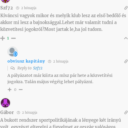
Szf72
2 hónapja
Kíváncsi vagyok mikor és melyik klub lesz az első bedőlő és
akkor mi lesz a bajnoksággal.Lehet már valamit tudni a
közvetítesi jogokról?Most jartak le,ha jol tudom.
1
obviusz kapitány
2 hónapja
Reply to
Szf72
A pályázatot már kiírta az mlsz pár hete a közvetítési
jogokra. Talán május végéig lehet pályázni.
0
Gábor
2 hónapja
A bukott rendszer sportpolitikájának a lényege két irányú
volt, egyrészt elterelni a figyelmet az ország valóságos