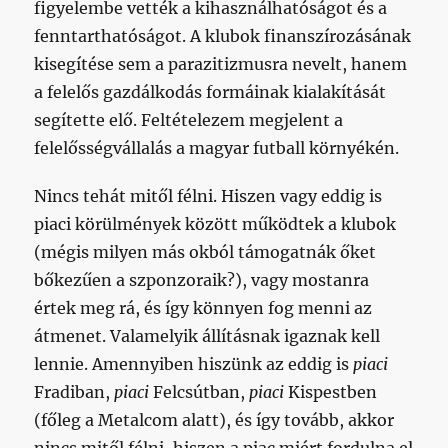
figyelembe vették a kihasználhatóságot és a
fenntarthatóságot. A klubok finanszírozásának
kisegítése sem a parazitizmusra nevelt, hanem
a felelős gazdálkodás formáinak kialakítását
segítette elő. Feltételezem megjelent a
felelősségvállalás a magyar futball környékén.
Nincs tehát mitől félni. Hiszen vagy eddig is
piaci körülmények között működtek a klubok
(mégis milyen más okból támogatnák őket
bőkezűen a szponzoraik?), vagy mostanra
értek meg rá, és így könnyen fog menni az
átmenet. Valamelyik állításnak igaznak kell
lennie. Amennyiben hiszünk az eddig is
piaci
Fradiban,
piaci
Felcsútban,
piaci
Kispestben
(főleg a Metalcom alatt), és így tovább, akkor
nincs mitől félni, hiszen a piac miért fordulna el