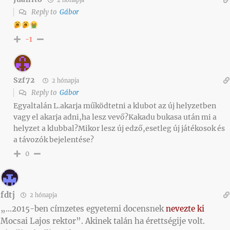
Reply to
Gábor
-1
Szf72
2 hónapja
Reply to
Gábor
Egyaltalán L.akarja működtetni a klubot az új helyzetben
vagy el akarja adni,ha lesz vevő?Kakadu bukasa után mi a
helyzet a klubbal?Mikor lesz új edző,esetleg új játékosok és
a távozók bejelentése?
0
fdtj
2 hónapja
„…2015-ben címzetes egyetemi docensnek
nevezte ki
Mocsai Lajos rektor”. Akinek talán ha érettségije volt.