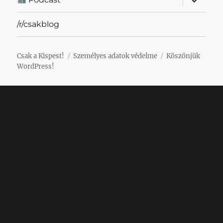
szétnyit
/r/csakblog
Csak a Kispest!
Személyes adatok védelme
Köszönjük
WordPress!