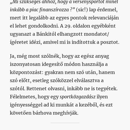
„Mi szükséges ahhoz, hogy a versenysportot minél
inkább a piac finanszírozza ?”
(sic!) lap érdemel,
mert itt legalább az egyes pontok relevanciáján
el lehet gondolkodni. A 29. oldalon egyébként
ugyanazt a Bánkitól elhangzott mondatot/
ígéretet idézi, amivel mi is indítottuk a posztot.
Ja, még most szólnék, hogy az egész anyag
iszonyatosan idegesítő módon használja a
központozást: gyakran nem szó után, hanem
szó előtt, esetleg szóközzel elválasztva a
szótól. Rettenet olvasni, inkább ne is tegyétek.
Félelmetes, hogy egy
sportközgazdász
ilyen
igényességgel ad ki munkát a kezéből, és ezt
követően bárhova meghívják.