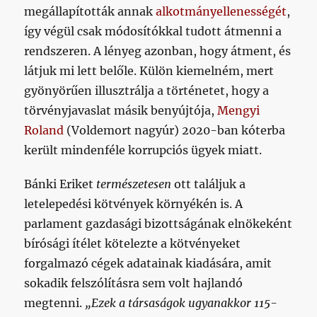
megállapították annak
alkotmányellenességét
,
így végül csak módosítókkal tudott átmenni a
rendszeren. A lényeg azonban, hogy átment, és
látjuk mi lett belőle. Külön kiemelném, mert
gyönyörűen illusztrálja a történetet, hogy a
törvényjavaslat másik benyújtója,
Mengyi
Roland
(Voldemort nagyúr) 2020-ban kóterba
került mindenféle korrupciós ügyek miatt.
Bánki Eriket
természetesen
ott találjuk a
letelepedési kötvények környékén is. A
parlament gazdasági bizottságának elnökeként
bírósági ítélet kötelezte a kötvényeket
forgalmazó cégek adatainak kiadására, amit
sokadik felszólításra sem volt hajlandó
megtenni.
„Ezek a társaságok ugyanakkor 115-