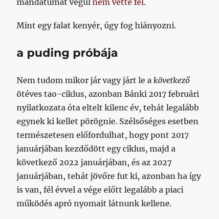
mandátumát végül
nem vette fel
.
Mint egy falat kenyér, úgy fog hiányozni.
a puding próbája
Nem tudom mikor jár vagy járt le a
következő
ötéves tao-ciklus, azonban Bánki 2017 februári
nyilatkozata óta eltelt kilenc év, tehát legalább
egynek ki kellet pörögnie. Szélsőséges esetben
természetesen előfordulhat, hogy pont 2017
januárjában kezdődött egy ciklus, majd a
következő 2022 januárjában, és az 2027
januárjában, tehát jövőre fut ki, azonban ha így
is van, fél évvel a vége előtt legalább a piaci
működés apró nyomait látnunk kellene.