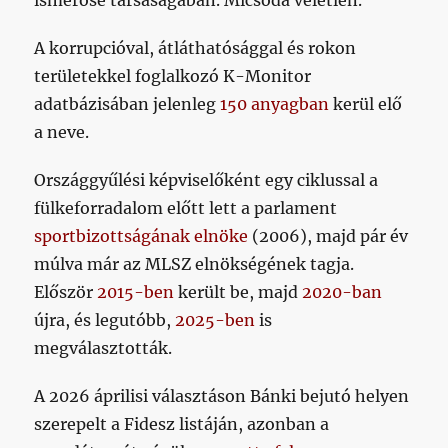
ismerőse társaságában. Micsoda véletlen.
A korrupcióval, átláthatósággal és rokon
területekkel foglalkozó K-Monitor
adatbázisában jelenleg
150 anyagban
kerül elő
a neve.
Országgyűlési képviselőként egy ciklussal a
fülkeforradalom előtt lett a parlament
sportbizottságának elnöke
(2006), majd pár év
múlva már az MLSZ elnökségének tagja.
Először
2015-ben
került be, majd
2020-ban
újra, és legutóbb,
2025-ben
is
megválasztották.
A 2026 áprilisi választáson Bánki bejutó helyen
szerepelt a Fidesz listáján, azonban a