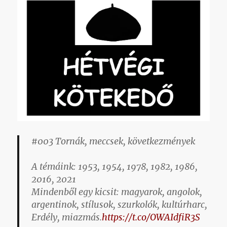
bejegyzéshez
#003 Tornák, meccsek, következmények
A témáink: 1953, 1954, 1978, 1982, 1986,
2016, 2021
Mindenből egy kicsit: magyarok, angolok,
argentinok, stílusok, szurkolók, kultúrharc,
Erdély, miazmás.
https://t.co/OWAIdfiR3S