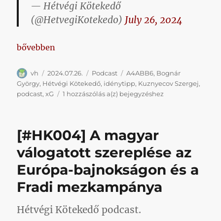
— Hétvégi Kötekedő
(@HetvegiKotekedo)
July 26, 2024
„[#005] Kezdődnek a bajnokságok és egyéb érdeke
bővebben
Szerző
Közzétéve
Kategória
Címke
vh
2024.07.26.
Podcast
A4ABB6
,
Bognár
György
,
Hétvégi Kötekedő
,
idénytipp
,
Kuznyecov Szergej
,
[#005]
podcast
,
xG
1 hozzászólás a(z)
bejegyzéshez
Kezdődnek
a
bajnokságok
[#HK004] A magyar
és
egyéb
válogatott szereplése az
érdekes
Európa-bajnokságon és a
témák
Fradi mezkampánya
Hétvégi Kötekedő podcast.