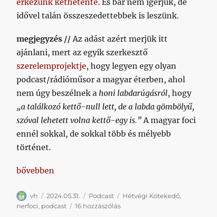
érkezünk kéthetente
. És bár nem ígérjük, de
idővel talán összeszedettebbek is leszünk.
megjegyzés //
Az adást azért merjük itt
ajánlani, mert az egyik szerkesztő
szerelemprojektje
, hogy legyen egy olyan
podcast/rádióműsor a magyar éterben, ahol
nem úgy beszélnek a
honi labdarúgásról
, hogy
„a találkozó kettő-null lett, de a labda gömbölyű,
szóval lehetett volna kettő-egy is.”
A magyar foci
ennél sokkal, de sokkal több és mélyebb
történet.
„[HK #001] A NERfoci”
bővebben
Szerző
Közzétéve
Kategória
Címke
vh
2024.05.31.
Podcast
Hétvégi Kötekedő
,
[HK
nerfoci
,
podcast
16 hozzászólás
#001]