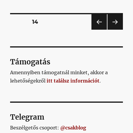
A
NERfoci
című
Bejegyzések
OLDAL
14
bejegyzéshez
ELŐ
KÖV
lapozása
ZŐ
ETKE
OLD
ZŐ
AL
OLD
AL
Támogatás
Amennyiben támogatnál minket, akkor a
lehetőségekről
itt találsz információt
.
Telegram
Beszélgetős csoport:
@csakblog