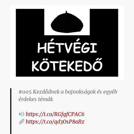
#005 Kezdődnek a bajnokságok és egyéb
érdekes témák
https://t.co/RGfgfCPAC6
https://t.co/qd3OsP8aRz