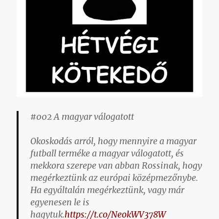
#002 A magyar válogatott
Okoskodás arról, hogy mennyire a magyar
futball terméke a magyar válogatott, és
mekkora szerepe van abban Rossinak, hogy
megérkeztünk az európai középmezőnybe.
Ha egyáltalán megérkeztünk, vagy már
egyenesen le is
hagytuk.
https://t.co/NeokWV378W