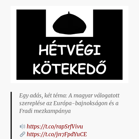
Egy adás, két téma: A magyar válogatott
szereplése az Európa-bajnokságon és a
Fradi mezkampánya
https://t.co/rapSrfVivu
https://t.co/jn7FpdYuCE