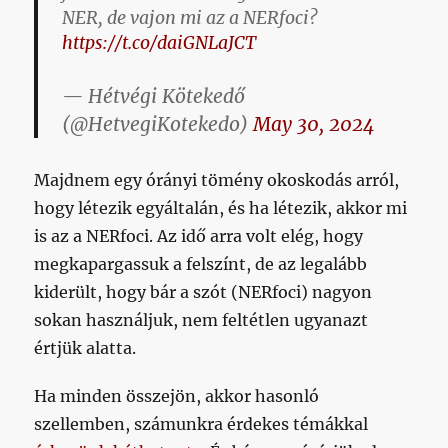
NER, de vajon mi az a NERfoci?
https://t.co/daiGNLaJCT
— Hétvégi Kötekedő
(@HetvegiKotekedo)
May 30, 2024
Majdnem egy órányi tömény okoskodás arról,
hogy létezik egyáltalán, és ha létezik, akkor mi
is az a NERfoci. Az idő arra volt elég, hogy
megkapargassuk a felszínt, de az legalább
kiderült, hogy bár a szót (NERfoci) nagyon
sokan használjuk, nem feltétlen ugyanazt
értjük alatta.
Ha minden összejön, akkor hasonló
szellemben, számunkra érdekes témákkal