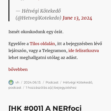
— Hétvégi Kötekedő
(@HetvegiKotekedo)
June 13, 2024
Ismét okoskodunk egy órát.
Egyelőre a
Tilos oldalán
, itt a bejegyzésben lévő
lejátszón, vagy a Telegramon,
ide feliratkozva
lehet meghallgatni utólag az adást.
„[HK #002] A magyar válogatott”
bővebben
Szerző
Közzétéve
Kategória
Címke
vh
2024.06.13.
Podcast
Hétvégi Kötekedő
,
[HK
podcast
1 hozzászólás a(z)
bejegyzéshez
#002]
A
magyar
[HK #001] A NERfoci
válogatott