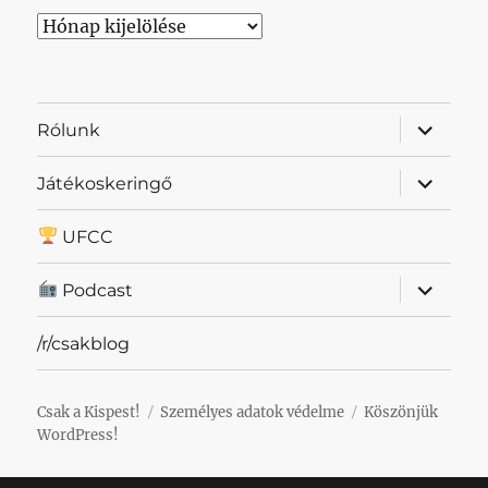
Archívum
almenü
Rólunk
szétnyit
almenü
Játékoskeringő
szétnyit
UFCC
almenü
Podcast
szétnyit
/r/csakblog
Csak a Kispest!
Személyes adatok védelme
Köszönjük
WordPress!