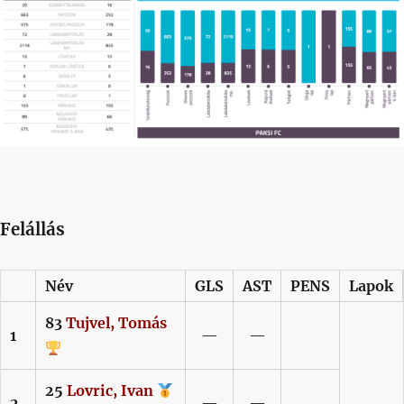
Felállás
Név
GLS
AST
PENS
Lapok
83
Tujvel,
Tomás
1
—
—
25
Lovric,
Ivan
2
—
—