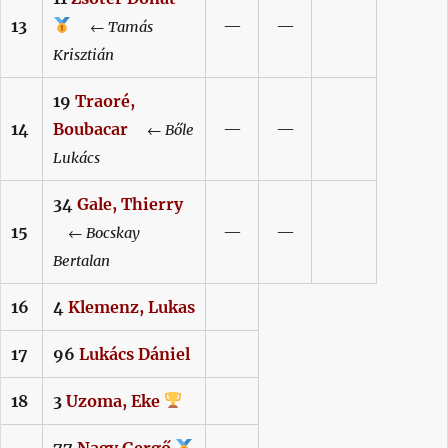
13
—
—
←
Tamás
Krisztián
19
Traoré,
14
Boubacar
—
—
←
Bőle
Lukács
34
Gale,
Thierry
15
—
—
←
Bocskay
Bertalan
16
4
Klemenz,
Lukas
17
96
Lukács
Dániel
18
3
Uzoma,
Eke
77
Nagy
Gergő