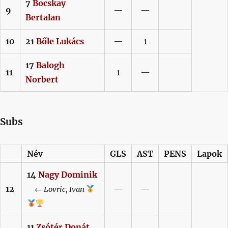
7
Bocskay
9
—
—
Bertalan
10
21
Bőle
Lukács
—
1
17
Balogh
11
1
—
Norbert
Subs
Név
GLS
AST
PENS
Lapok
14
Nagy
Dominik
12
—
—
←
Lovric,
Ivan
11
Zsótér
Donát