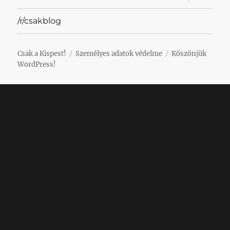
szétnyit
/r/csakblog
Csak a Kispest!
Személyes adatok védelme
Köszönjük
WordPress!