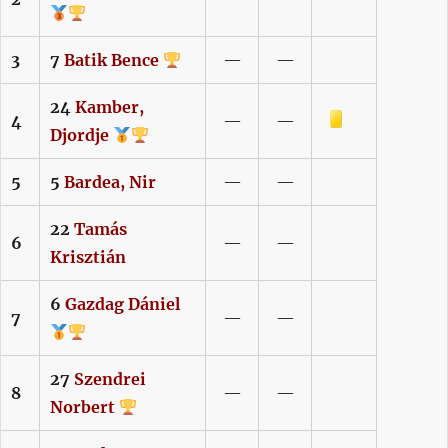
3
7
Batik
Bence
—
—
24
Kamber,
Sárga lap
4
—
—
Djordje
5
5
Bardea,
Nir
—
—
22
Tamás
6
—
—
Krisztián
6
Gazdag
Dániel
7
—
—
27
Szendrei
8
—
—
Norbert