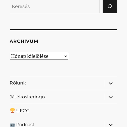
Keresés
ARCHÍVUM
Archívum
almenü
Rólunk
szétnyit
almenü
Játékoskeringő
szétnyit
UFCC
almenü
Podcast