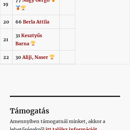
19
20
66
Berla
Attila
31
Kesztyűs
21
Barna
22
30
Aliji,
Naser
Támogatás
Amennyiben támogatnál minket, akkor a
lehetőségekről
itt találsz információt
.