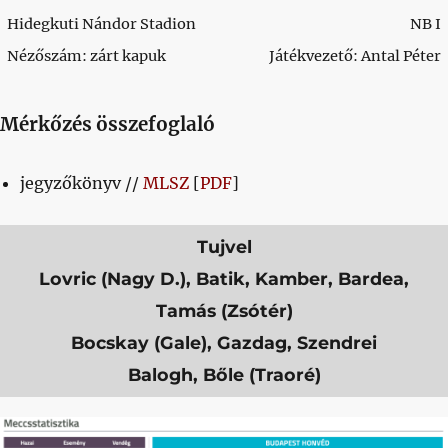
Hidegkuti Nándor Stadion
NB I
Nézőszám: zárt kapuk
Játékvezető: Antal Péter
Mérkőzés összefoglaló
jegyzőkönyv //
MLSZ
[
PDF
]
Tujvel
Lovric (Nagy D.), Batik, Kamber, Bardea,
Tamás (Zsótér)
Bocskay (Gale), Gazdag, Szendrei
Balogh, Bőle (Traoré)