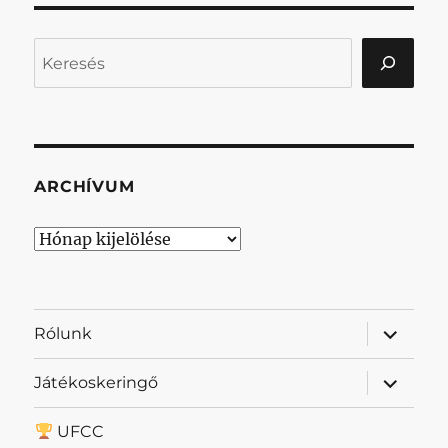
Keresés
ARCHÍVUM
Archívum
almenü
Rólunk
szétnyit
almenü
Játékoskeringő
szétnyit
UFCC