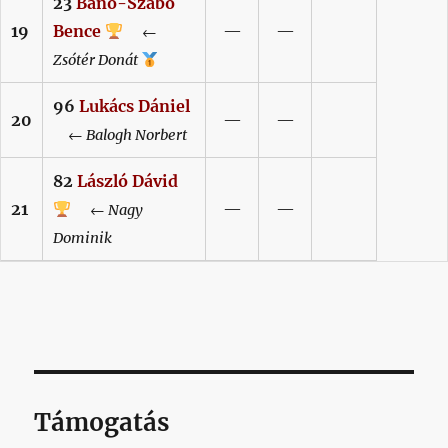
23
Banó-Szabó
19
Bence
—
—
←
Zsótér
Donát
96
Lukács
Dániel
20
—
—
←
Balogh
Norbert
82
László
Dávid
21
—
—
←
Nagy
Dominik
Támogatás