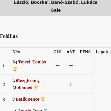
László, Bocskai, Banó-Szabó, Lukács
Gale
Felállás
Név
GLS
AST
PENS
Lapok
83
Tujvel,
Tomás
1
—
—
2
Mezghrani,
2
—
1
Mohamed
3
7
Batik
Bence
—
—
25
Lovric,
Ivan