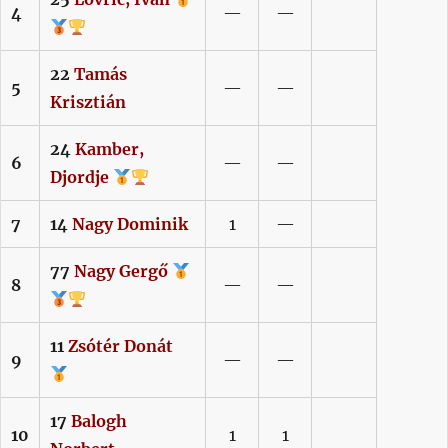
4
—
—
22
Tamás
5
—
—
Krisztián
24
Kamber,
6
—
—
Djordje
7
14
Nagy
Dominik
1
—
77
Nagy
Gergő
8
—
—
11
Zsótér
Donát
9
—
—
17
Balogh
10
1
1