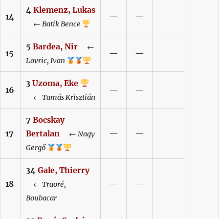
4
Klemenz,
Lukas
14
—
—
←
Batik
Bence
5
Bardea,
Nir
←
15
—
—
Lovric,
Ivan
3
Uzoma,
Eke
16
—
—
←
Tamás
Krisztián
7
Bocskay
17
Bertalan
—
—
←
Nagy
Gergő
34
Gale,
Thierry
18
—
—
←
Traoré,
Boubacar