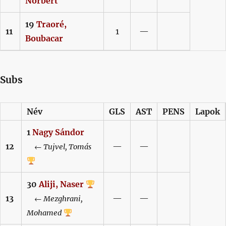
Norbert
19
Traoré,
11
1
—
Boubacar
Subs
Név
GLS
AST
PENS
Lapok
1
Nagy
Sándor
12
—
—
←
Tujvel,
Tomás
30
Aliji,
Naser
13
—
—
←
Mezghrani,
Mohamed