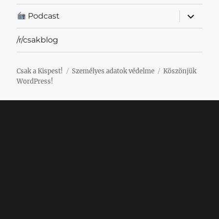
almenü
Podcast
szétnyit
/r/csakblog
Csak a Kispest!
Személyes adatok védelme
Köszönjük
WordPress!