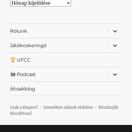
Archívum
almenü
Rólunk
szétnyit
almenü
Játékoskeringő
szétnyit
UFCC
almenü
Podcast
szétnyit
/r/csakblog
Csak a Kispest!
Személyes adatok védelme
Köszönjük
WordPress!