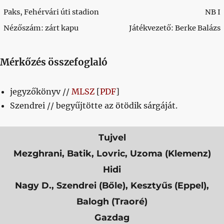
Paks, Fehérvári úti stadion
NB I
Nézőszám: zárt kapu
Játékvezető: Berke Balázs
Mérkőzés összefoglaló
jegyzőkönyv //
MLSZ
[
PDF
]
Szendrei // begyűjtötte az ötödik sárgáját.
Tujvel
Mezghrani, Batik, Lovric, Uzoma (Klemenz)
Hidi
Nagy D., Szendrei (Bőle), Kesztyűs (Eppel),
Balogh (Traoré)
Gazdag