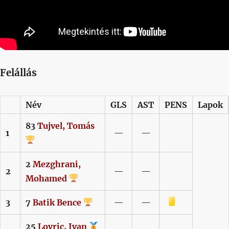
Felállás
Név
GLS
AST
PENS
Lapok
83
Tujvel,
Tomás
1
—
—
2
Mezghrani,
2
—
—
Mohamed
Sárga lap
3
7
Batik
Bence
—
—
25
Lovric,
Ivan