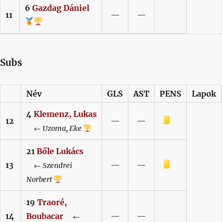
6
Gazdag
Dániel
11
—
—
Subs
Név
GLS
AST
PENS
Lapok
4
Klemenz,
Lukas
Sárga lap
12
—
—
←
Uzoma,
Eke
21
Bőle
Lukács
Sárga lap
13
—
—
←
Szendrei
Norbert
19
Traoré,
14
Boubacar
—
—
←