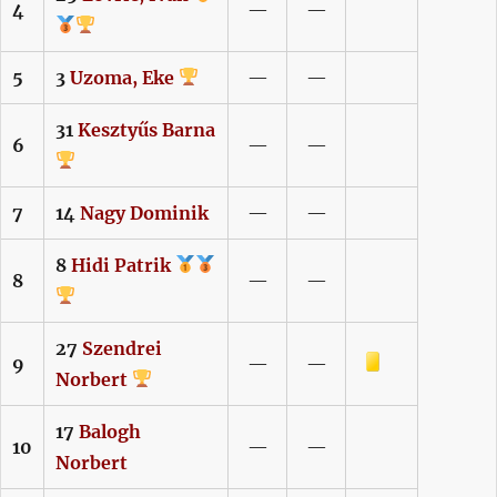
4
—
—
5
3
Uzoma,
Eke
—
—
31
Kesztyűs
Barna
6
—
—
7
14
Nagy
Dominik
—
—
8
Hidi
Patrik
8
—
—
27
Szendrei
Sárga lap
9
—
—
Norbert
17
Balogh
10
—
—
Norbert