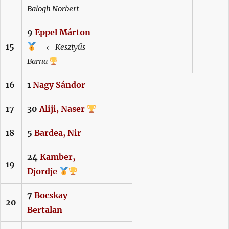
Balogh
Norbert
9
Eppel
Márton
15
—
—
←
Kesztyűs
Barna
16
1
Nagy
Sándor
17
30
Aliji,
Naser
18
5
Bardea,
Nir
24
Kamber,
19
Djordje
7
Bocskay
20
Bertalan