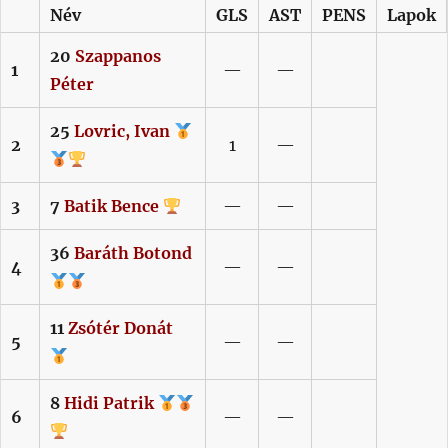
Név
GLS
AST
PENS
Lapok
20
Szappanos
1
—
—
Péter
25
Lovric,
Ivan
2
1
—
3
7
Batik
Bence
—
—
36
Baráth
Botond
4
—
—
11
Zsótér
Donát
5
—
—
8
Hidi
Patrik
6
—
—