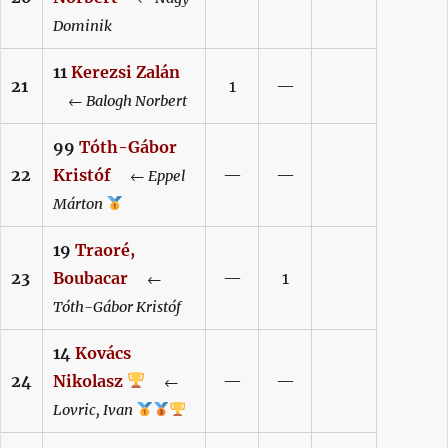
Dominik
11
Kerezsi
Zalán
21
1
—
←
Balogh
Norbert
99
Tóth-Gábor
22
Kristóf
—
—
←
Eppel
Márton
19
Traoré,
23
Boubacar
—
1
←
Tóth-Gábor
Kristóf
14
Kovács
24
Nikolasz
—
—
←
Lovric,
Ivan