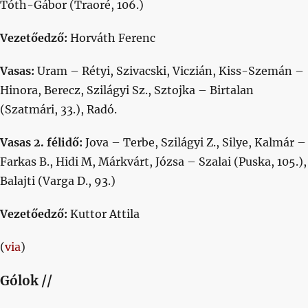
Tóth-Gábor (Traoré, 106.)
Vezetőedző:
Horváth Ferenc
Vasas:
Uram – Rétyi, Szivacski, Viczián, Kiss-Szemán –
Hinora, Berecz, Szilágyi Sz., Sztojka – Birtalan
(Szatmári, 33.), Radó.
Vasas 2. félidő:
Jova – Terbe, Szilágyi Z., Silye, Kalmár –
Farkas B., Hidi M, Márkvárt, Józsa – Szalai (Puska, 105.),
Balajti (Varga D., 93.)
Vezetőedző:
Kuttor Attila
(
via
)
Gólok //