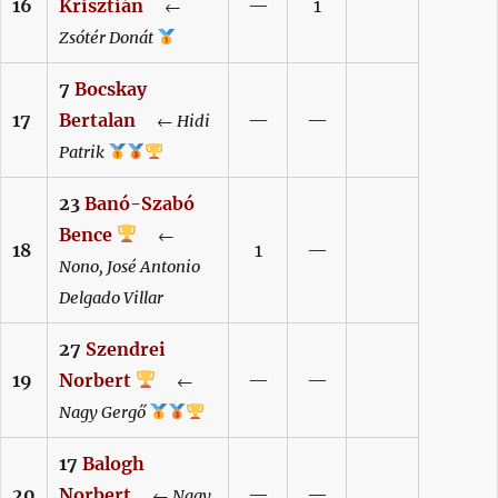
16
Krisztián
—
1
←
Zsótér
Donát
7
Bocskay
17
Bertalan
—
—
←
Hidi
Patrik
23
Banó-Szabó
Bence
←
18
1
—
Nono,
José Antonio
Delgado Villar
27
Szendrei
19
Norbert
—
—
←
Nagy
Gergő
17
Balogh
20
Norbert
—
—
←
Nagy