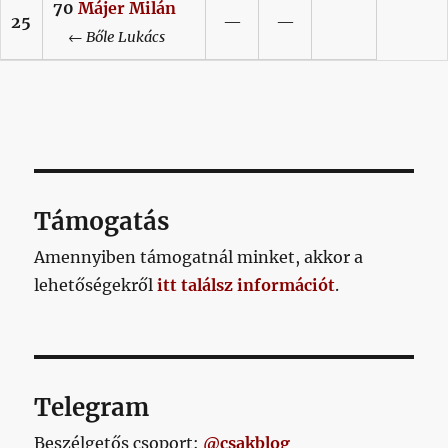
70
Májer
Milán
25
—
—
←
Bőle
Lukács
Támogatás
Amennyiben támogatnál minket, akkor a
lehetőségekről
itt találsz információt
.
Telegram
Beszélgetős csoport:
@csakblog