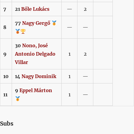
7
21
Bőle
Lukács
—
2
77
Nagy
Gergő
8
—
—
30
Nono,
José
9
Antonio Delgado
1
2
Villar
10
14
Nagy
Dominik
1
—
9
Eppel
Márton
11
1
—
Subs