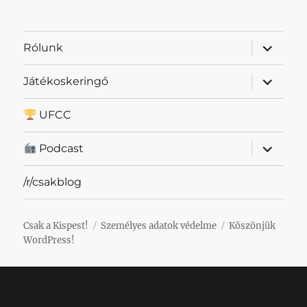
almenü
Rólunk
szétnyit
almenü
Játékoskeringő
szétnyit
UFCC
almenü
Podcast
szétnyit
/r/csakblog
Csak a Kispest!
Személyes adatok védelme
Köszönjük
WordPress!