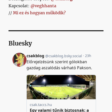
Kapcsolat:
@veghhanta
//
Mi ez és hogyan működik?
Bluesky