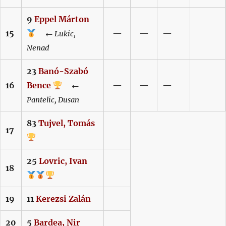
9
Eppel
Márton
15
—
—
—
←
Lukic,
Nenad
23
Banó-Szabó
16
Bence
—
—
—
←
Pantelic,
Dusan
83
Tujvel,
Tomás
17
25
Lovric,
Ivan
18
19
11
Kerezsi
Zalán
20
5
Bardea,
Nir