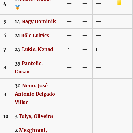
Sárga lap
4
—
—
—
5
14
Nagy
Dominik
—
—
—
6
21
Bőle
Lukács
—
—
—
7
27
Lukic,
Nenad
1
—
1
35
Pantelic,
8
—
—
—
Dusan
30
Nono,
José
9
Antonio Delgado
—
—
—
Villar
10
3
Talys,
Oliveira
—
—
—
2
Mezghrani,