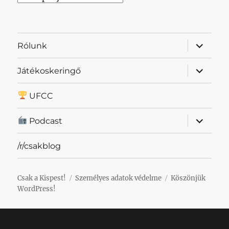
almenü
Rólunk
szétnyit
almenü
Játékoskeringő
szétnyit
UFCC
almenü
Podcast
szétnyit
/r/csakblog
Csak a Kispest!
Személyes adatok védelme
Köszönjük
WordPress!