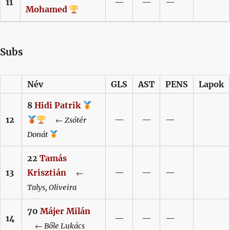
11
—
—
—
Mohamed
Subs
Név
GLS
AST
PENS
Lapok
8
Hidi
Patrik
12
—
—
—
←
Zsótér
Donát
22
Tamás
13
Krisztián
—
—
—
←
Talys,
Oliveira
70
Májer
Milán
14
—
—
—
←
Bőle
Lukács