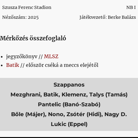
Szusza Ferenc Stadion
NB I
Nézőszám: 2025
Játékvezető: Berke Balázs
Mérkőzés összefoglaló
jegyzőkönyv //
MLSZ
Batik
// először cséká a meccs elejétől
Szappanos
Mezghrani, Batik, Klemenz, Talys (Tamás)
Pantelic (Banó-Szabó)
Bőle (Májer), Nono, Zsótér (Hidi), Nagy D.
Lukic (Eppel)