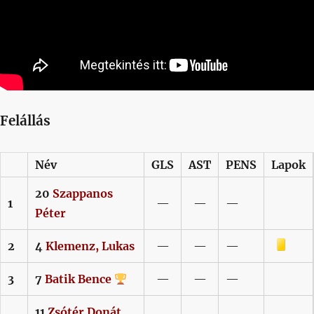
Felállás
Név
GLS
AST
PENS
Lapok
20
Szappanos
1
—
—
—
Péter
Sárga lap
2
4
Klemenz,
Lukas
—
—
—
3
7
Batik
Bence
—
—
—
11
Zsótér
Donát