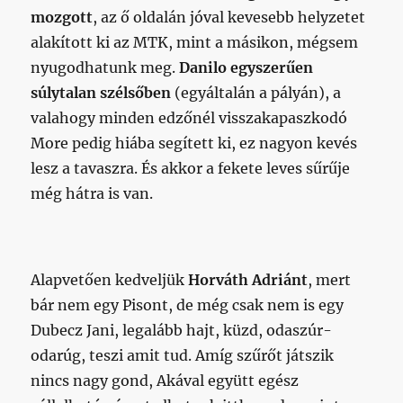
mozgott
, az ő oldalán jóval kevesebb helyzetet
alakított ki az MTK, mint a másikon, mégsem
nyugodhatunk meg.
Danilo egyszerűen
súlytalan szélsőben
(egyáltalán a pályán), a
valahogy minden edzőnél visszakapaszkodó
More pedig hiába segített ki, ez nagyon kevés
lesz a tavaszra. És akkor a fekete leves sűrűje
még hátra is van.
Alapvetően kedveljük
Horváth Adriánt
, mert
bár nem egy Pisont, de még csak nem is egy
Dubecz Jani, legalább hajt, küzd, odaszúr-
odarúg, teszi amit tud. Amíg szűrőt játszik
nincs nagy gond, Akával együtt egész