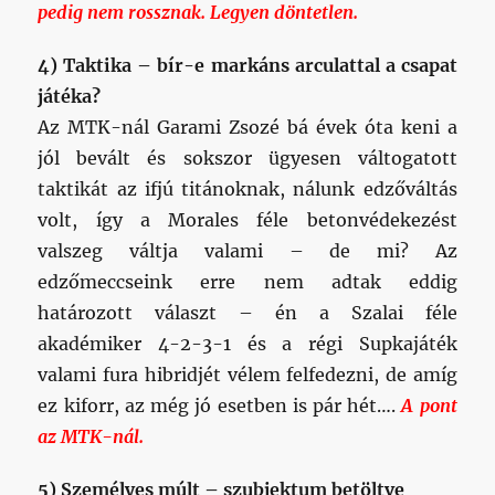
Az MTK-nál Garami Zsozé bá évek óta keni a
jól bevált és sokszor ügyesen váltogatott
taktikát az ifjú titánoknak, nálunk edzőváltás
volt, így a Morales féle betonvédekezést
valszeg váltja valami – de mi? Az
edzőmeccseink erre nem adtak eddig
határozott választ – én a Szalai féle
akadémiker 4-2-3-1 és a régi Supkajáték
valami fura hibridjét vélem felfedezni, de amíg
ez kiforr, az még jó esetben is pár hét….
A pont
az MTK-nál.
5) Személyes múlt – szubjektum betöltve
Maga a Hungária körúti stadion vegyes
emlékek sorát idézi elő bennem. Első itteni
kiruccanásomkor Gálhidi 1998/99-es kispesti