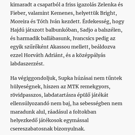
kimaradt a csapatból a friss igazolás Zelenka és
Fieber, valamint Kemenes, helyettük Bright,
Moreira és Tóth Iván kezdett. Érdekesség, hogy
Hajdú játszott balbunkóban, Sadjo a balszélen,
és harmadik ballábasunk, Ivancsics pedig az
egyik szűrőként Akassou mellett, beáldozva
ezzel Horváth Adriánt, és a középpályás
labdaszerzést.
Ha végiggondoljuk, Supka húzásai nem tűntek
hülyeségnek, hiszen az MTK remekgyors,
rövidpasszos, labdatartásra épülő játékát
ellensúlyozandó nem baj, ha sebességben nem
maradunk alul, ráadásul a foltokban
helyezkedő játékosok egymással
csereszabatosnak bizonyulnak.