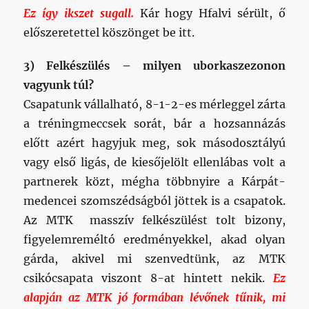
vagyunk túl?
Csapatunk vállalható, 8-1-2-es mérleggel zárta
a tréningmeccsek sorát, bár a hozsannázás
előtt azért hagyjuk meg, sok másodosztályú
vagy első ligás, de kiesőjelölt ellenlábas volt a
partnerek közt, mégha többnyire a Kárpát-
medencei szomszédságból jöttek is a csapatok.
Az MTK masszív felkészülést tolt bizony,
figyelemreméltó eredményekkel, akad olyan
gárda, akivel mi szenvedtünk, az MTK
csikócsapata viszont 8-at hintett nekik.
Ez
alapján az MTK jó formában lévőnek tűnik, mi
pedig nem rossznak. Legyen döntetlen.
4) Taktika – bír-e markáns arculattal a csapat
játéka?