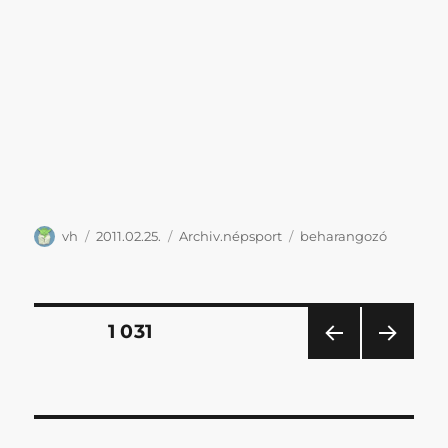
AL
Támogatás
Amennyiben támogatnál minket, akkor a
lehetőségekről
itt találsz információt
.
Telegram
Beszélgetős csoport:
@csakblog
Kapcsolat:
@veghhanta
//
Mi ez és hogyan működik?
Bluesky