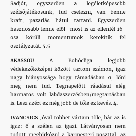
Sadjót, egyszerűen a legéletképesebb
szélsőjátékosunk, tud cselezni, van benne
kraft, pazarlás hátul tartani. Egyszerűen
hasznosabb lenne elöl- most is az ellenfél 16-
osa körüli momentumok kerekítik fel
osztályzatát.
5.5
AKASSOU
A Bohócliga legjobb
védekezőközépei között tartom számon, igaz
nagy hiányossága hogy támadásban 0, lőni
meg nem tud. Tegnapelőtt ráadásul elég
harmatos volt labdaszerzésben/megtartásban
is. Lesz azért ez még jobb de tőle ez kevés.
4
.
IVANCSICS
Jóval többet vártam tőle, bár az is
igaz: ő a szélen az igazi. Látványosan nem
tudott megbirkózni a karmesteri poszttal, az