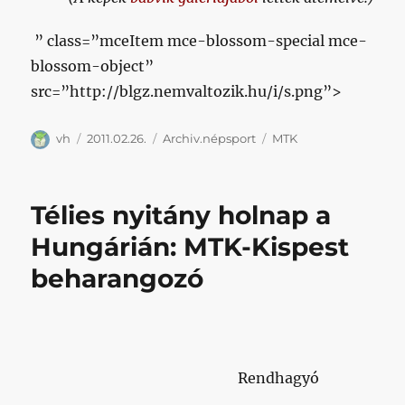
” class=”mceItem mce-blossom-special mce-
blossom-object”
src=”http://blgz.nemvaltozik.hu/i/s.png”>
Szerző
Közzétéve
Kategória
Címke
vh
2011.02.26.
Archiv.népsport
MTK
Télies nyitány holnap a
Hungárián: MTK-Kispest
beharangozó
Rendhagyó beharangozónkban különböző
aspektusokon keresztül vizsgáljuk a szombati
esélyeket, arra keresve a választ: vajon