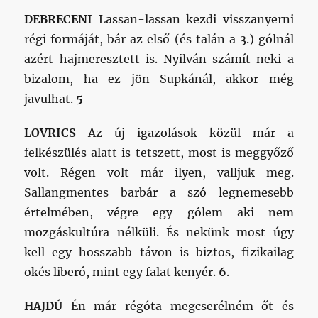
DEBRECENI
Lassan-lassan kezdi visszanyerni
régi formáját, bár az első (és talán a 3.) gólnál
azért hajmeresztett is. Nyilván számít neki a
bizalom, ha ez jön Supkánál, akkor még
javulhat.
5
LOVRICS
Az új igazolások közül már a
felkészülés alatt is tetszett, most is meggyőző
volt. Régen volt már ilyen, valljuk meg.
Sallangmentes barbár a szó legnemesebb
értelmében, végre egy gólem aki nem
mozgáskultúra nélküli. És nekünk most úgy
kell egy hosszabb távon is biztos, fizikailag
okés liberó, mint egy falat kenyér.
6
.
HAJDÚ
Én már régóta megcserélném őt és