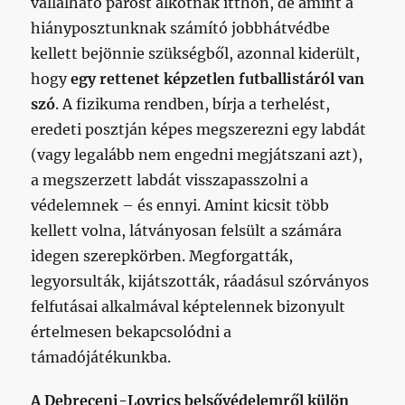
vállalható párost alkotnak itthon, de amint a
hiányposztunknak számító jobbhátvédbe
kellett bejönnie szükségből, azonnal kiderült,
hogy
egy rettenet képzetlen futballistáról van
szó
. A fizikuma rendben, bírja a terhelést,
eredeti posztján képes megszerezni egy labdát
(vagy legalább nem engedni megjátszani azt),
a megszerzett labdát visszapasszolni a
védelemnek – és ennyi. Amint kicsit több
kellett volna, látványosan felsült a számára
idegen szerepkörben. Megforgatták,
legyorsulták, kijátszották, ráadásul szórványos
felfutásai alkalmával képtelennek bizonyult
értelmesen bekapcsolódni a
támadójátékunkba.
A Debreceni-Lovrics belsővédelemről külön