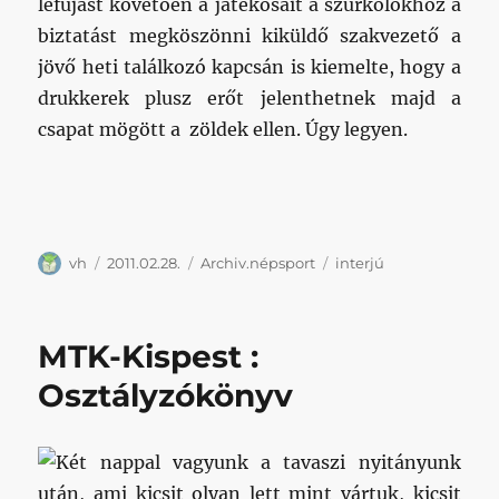
lefújást követően a játékosait a szurkolókhoz a
biztatást megköszönni kiküldő szakvezető a
jövő heti találkozó kapcsán is kiemelte, hogy a
drukkerek plusz erőt jelenthetnek majd a
csapat mögött a zöldek ellen. Úgy legyen.
Szerző
Közzétéve
Kategória
Címke
vh
2011.02.28.
Archiv.népsport
interjú
MTK-Kispest :
Osztályzókönyv
Két nappal vagyunk a tavaszi nyitányunk
után, ami kicsit olyan lett mint vártuk, kicsit