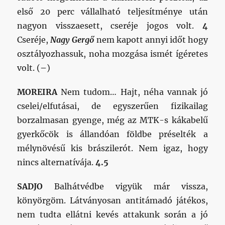
első 20 perc vállalható teljesítménye után
nagyon visszaesett, cseréje jogos volt.
4
Cseréje,
Nagy Gergő
nem kapott annyi időt hogy
osztályozhassuk, noha mozgása ismét ígéretes
volt. (
–
)
MOREIRA
Nem tudom… Hajt, néha vannak jó
cselei/elfutásai, de egyszerűen fizikailag
borzalmasan gyenge, még az MTK-s kákabelű
gyerkőcök is állandóan földbe préselték a
mélynövésű kis brászilerót. Nem igaz, hogy
nincs alternatívája.
4.5
SADJO
Balhátvédbe vigyük már vissza,
könyörgöm. Látványosan antitámadó játékos,
nem tudta ellátni kevés attakunk során a jó