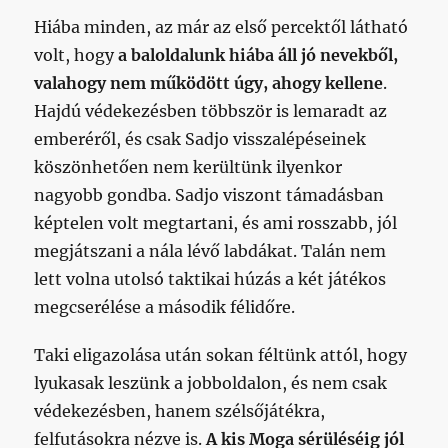
Hiába minden, az már az első percektől látható
volt, hogy
a baloldalunk hiába áll jó nevekből,
valahogy nem működött úgy, ahogy kellene
.
Hajdú védekezésben többször is lemaradt az
emberéről, és csak Sadjo visszalépéseinek
köszönhetően nem kerültünk ilyenkor
nagyobb gondba. Sadjo viszont támadásban
képtelen volt megtartani, és ami rosszabb, jól
megjátszani a nála lévő labdákat. Talán nem
lett volna utolsó taktikai húzás a két játékos
megcserélése a második félidőre.
Taki eligazolása után sokan féltünk attól, hogy
lyukasak leszünk a jobboldalon, és nem csak
védekezésben, hanem szélsőjátékra,
felfutásokra nézve is.
A kis Moga sérüléséig jól