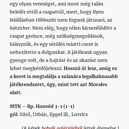
egy olyan vereséget, ami most még talán
belefér ettől a csapattól, mert, hogy ilyen
felállásban többször nem fogunk játszani, az
hótzicher
. Nem elég, hogy télen kicserélődött a
csapat gerince, még szükségmegoldások,
hiányzók, és egy sérülés miatti csere is
nehezítette a dolgunkat. A játékunk ugyan
gyenge volt, de a hajtást és az akarást nem
lehet megkérdőjelezni.
Hosszú út lesz, amíg ez
a keret is megtalálja a számára legalkalmasabb
játékrendszert, úgy, mint tett azt Morales
alatt.
MTK – Bp. Honvéd 3-1 (1-1)
gól:
Sütő, Urbán, Eppel ill., Lovrics
(A képek
babvik galériájából
lettek átemelve.)