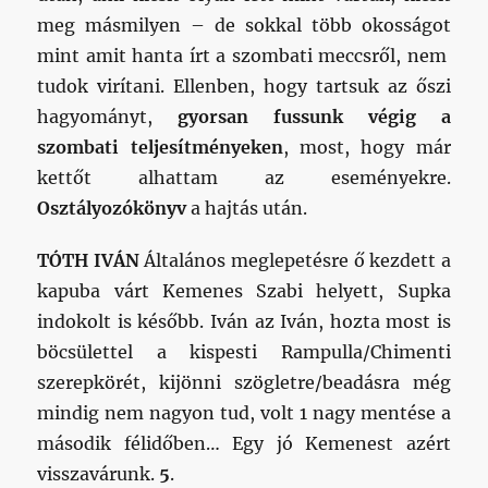
meg másmilyen – de sokkal több okosságot
mint amit hanta írt a szombati meccsről, nem
tudok virítani. Ellenben, hogy tartsuk az őszi
hagyományt,
gyorsan fussunk végig a
szombati teljesítményeken
, most, hogy már
kettőt alhattam az eseményekre.
Osztályozókönyv
a hajtás után.
TÓTH IVÁN
Általános meglepetésre ő kezdett a
kapuba várt Kemenes Szabi helyett, Supka
indokolt is később. Iván az Iván, hozta most is
böcsülettel a kispesti Rampulla/Chimenti
szerepkörét, kijönni szögletre/beadásra még
mindig nem nagyon tud, volt 1 nagy mentése a
második félidőben… Egy jó Kemenest azért
visszavárunk.
5
.