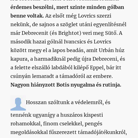
érdemes beszélni, mert szinte minden gólban
benne voltak.
Az elsőt még Lovrics szerzi
nekünk, de sajnos a szöglet utáni egyenlítésnél
már Debrecenit (és Brightot) veri meg Sütő. A
második hazai gólnál Ivancsics és Lovrics
között megy el a lapos beadás, amit Urbán húz
kapura, a harmadiknál pedig újra Debreceni, és
a felette elszálló labdából kilépő Eppel, bár itt
csúnyán lemaradt a támadóról az embere.
Nagyon hiányzott Botis nyugalma és rutinja.
Hosszan szóltunk a védelemről, és
tennénk ugyanígy a huszáros kispesti
rohamokkal, finom cselekkel, pengés
megoldásokkal fűszerezett támadójátékunkról,