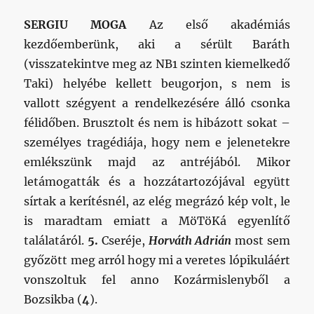
SERGIU MOGA
Az első akadémiás
kezdőemberünk, aki a sérült Baráth
(visszatekintve meg az NB1 szinten kiemelkedő
Taki) helyébe kellett beugorjon, s nem is
vallott szégyent a rendelkezésére álló csonka
félidőben. Brusztolt és nem is hibázott sokat –
személyes tragédiája, hogy nem e jelenetekre
emlékszünk majd az antréjából. Mikor
letámogatták és a hozzátartozójával együtt
sírtak a kerítésnél, az elég megrázó kép volt, le
is maradtam emiatt a MöTöKá egyenlítő
találatáról.
5.
Cseréje,
Horváth Adrián
most sem
győzött meg arról hogy mi a veretes lópikuláért
vonszoltuk fel anno Kozármislenyből a
Bozsikba (
4
).