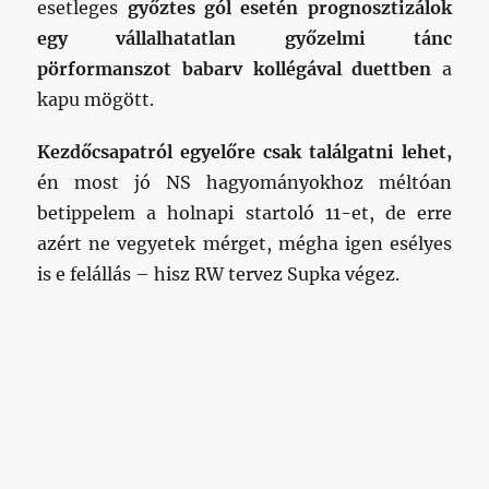
Kezdőcsapatról egyelőre csak találgatni lehet,
én most jó NS hagyományokhoz méltóan
betippelem a holnapi startoló 11-et, de erre
azért ne vegyetek mérget, mégha igen esélyes
is e felállás – hisz RW tervez Supka végez.
Szerző
Közzétéve
Kategória
Címke
vh
2011.02.25.
Archiv.népsport
beharangozó
Bejegyzések
OLDAL
1 031
ELŐ
KÖV
lapozása
ZŐ
ETKE
OLD
ZŐ
AL
OLD