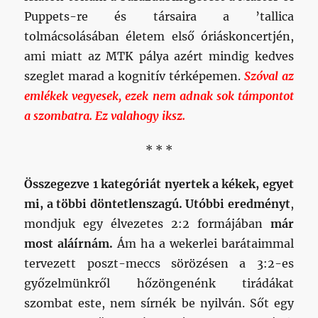
szeglet marad a kognitív térképemen.
Szóval az
emlékek vegyesek, ezek nem adnak sok támpontot
a szombatra. Ez valahogy iksz.
* * *
Összegezve 1 kategóriát nyertek a kékek, egyet
mi, a többi döntetlenszagú.
Utóbbi eredményt
,
mondjuk egy élvezetes 2:2 formájában
már
most aláírnám.
Ám ha a wekerlei barátaimmal
tervezett poszt-meccs sörözésen a 3:2-es
győzelmünkről hőzöngenénk tirádákat
szombat este, nem sírnék be nyilván. Sőt egy
esetleges
győztes gól esetén prognosztizálok
egy vállalhatatlan győzelmi tánc
pörformanszot babarv kollégával duettben
a
kapu mögött.