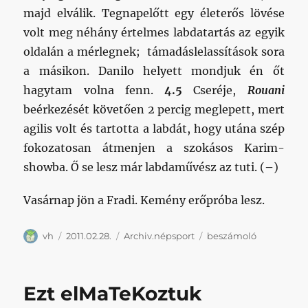
majd elválik. Tegnapelőtt egy életerős lövése
volt meg néhány értelmes labdatartás az egyik
oldalán a mérlegnek; támadáslelassítások sora
a másikon. Danilo helyett mondjuk én őt
hagytam volna fenn.
4.5
Cseréje,
Rouani
beérkezését követően 2 percig meglepett, mert
agilis volt és tartotta a labdát, hogy utána szép
fokozatosan átmenjen a szokásos Karim-
showba. Ő se lesz már labdaművész az tuti. (
–
)
Vasárnap jön a Fradi. Kemény erőpróba lesz.
Szerző
Közzétéve
Kategória
Címke
vh
2011.02.28.
Archiv.népsport
beszámoló
Ezt elMaTeKoztuk