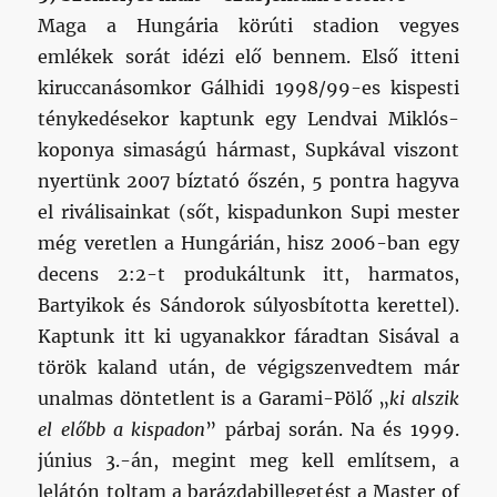
ténykedésekor kaptunk egy Lendvai Miklós-
koponya simaságú hármast, Supkával viszont
nyertünk 2007 bíztató őszén, 5 pontra hagyva
el riválisainkat (sőt, kispadunkon Supi mester
még veretlen a Hungárián, hisz 2006-ban egy
decens 2:2-t produkáltunk itt, harmatos,
Bartyikok és Sándorok súlyosbította kerettel).
Kaptunk itt ki ugyanakkor fáradtan Sisával a
török kaland után, de végigszenvedtem már
unalmas döntetlent is a Garami-Pölő „
ki alszik
el előbb a kispadon
” párbaj során. Na és 1999.
június 3.-án, megint meg kell említsem, a
lelátón toltam a barázdabillegetést a Master of
Puppets-re és társaira a ’tallica
tolmácsolásában életem első óriáskoncertjén,
ami miatt az MTK pálya azért mindig kedves