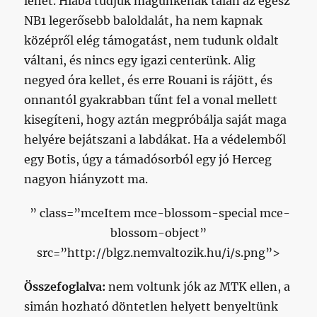
lehet. Hiába tudjuk magunkénak talán az egész
NB1 legerősebb baloldalát, ha nem kapnak
középről elég támogatást, nem tudunk oldalt
váltani, és nincs egy igazi centerünk. Alig
negyed óra kellet, és erre Rouani is rájött, és
onnantól gyakrabban tűnt fel a vonal mellett
kisegíteni, hogy aztán megpróbálja saját maga
helyére bejátszani a labdákat. Ha a védelemből
egy Botis, úgy a támadósorból egy jó Herceg
nagyon hiányzott ma.
” class=”mceItem mce-blossom-special mce-
blossom-object”
src=”http://blgz.nemvaltozik.hu/i/s.png”>
Összefoglalva:
nem voltunk jók az MTK ellen, a
simán hozható döntetlen helyett benyeltünk