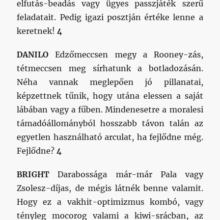
elfutás-beadás vagy ügyes passzjáték szerű
feladatait. Pedig igazi posztján értéke lenne a
keretnek!
4
DANILO
Edzőmeccsen megy a Rooney-zás,
tétmeccsen meg sírhatunk a botladozásán.
Néha vannak meglepően jó pillanatai,
képzettnek tűnik, hogy utána elessen a saját
lábában vagy a fűben. Mindenesetre a moralesi
támadóállományból hosszabb távon talán az
egyetlen használható arculat, ha fejlődne még.
Fejlődne?
4
BRIGHT
Darabossága már-már Pala vagy
Zsolesz-díjas, de mégis látnék benne valamit.
Hogy ez a vakhit-optimizmus kombó, vagy
tényleg mocorog valami a kiwi-srácban, az