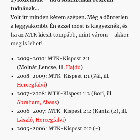
ha az MTK kicsit tompább, mint várom – akkor
meg is lehet!
2009-2010: MTK-Kispest 2:1
(Molnár,Lencse, ill.
Hajdú
)
2008-2009: MTK-Kispest 1:1 (Pál, ill.
Hercegfalvi
)
2007-2008: MTK-Kispest 1:2 (Bori, ill.
Abraham, Abass
)
2006-2007: MTK-Kispest 2:2 (Kanta (2), ill.
László, Hercegfalvi
)
2005-2006: MTK-Kispest 0:0 (-)
Ez így ikszet sugall.
Kár hogy Hfalvi sérült, ő
előszeretettel köszönget be itt.
3) Felkészülés – milyen uborkaszezonon