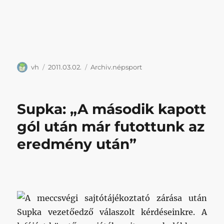
Szerző
Közzétéve
Kategória
vh
2011.03.02.
Archiv.népsport
Supka: „A második kapott
gól után már futottunk az
eredmény után”
A meccsvégi sajtótájékoztató zárása után
Supka vezetőedző válaszolt kérdéseinkre. A