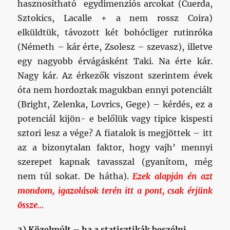
egy nagyobb érvágásként Taki. Na érte kár.
Nagy kár. Az érkezők viszont szerintem évek
óta nem hordoztak magukban ennyi potenciált
(Bright, Zelenka, Lovrics, Gege) – kérdés, ez a
potenciál kijön- e belőlük vagy tipice kispesti
sztori lesz a vége? A fiatalok is megjöttek – itt
az a bizonytalan faktor, hogy vajh’ mennyi
szerepet kapnak tavasszal (gyanítom, még
nem túl sokat. De hátha).
Ezek alapján én azt
mondom, igazolások terén itt a pont, csak érjünk
össze…
2) Közelmúlt – ha a statisztikák beszélni
tudnának…
Volt itt minden kérem szépen. Még a döntetlen
a leggyakoribb. Én ezzel most is kiegyeznék, és