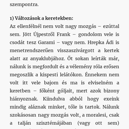
sem. Jött Újpestről Frank – gondolom vele is
csodát tesz Garami – vagy nem. Hrepka Ádi is
menetrendszerűen visszaszivárgott a kertek
alatt az anyaklubjához. Őt sokan leírták már,
nálunk is megfordult és a vélemény róla erősen
megoszlik a kispesti lelátókon. Énnekem nem
volt itt vele bajom és ma is elviselném a
keretben – főként góljait, mert azok bizony
hiányoznak. Kiindulva abból hogy exeink
mindig aláznak minket, tőle is tartok. Nálunk
szokásosan nagy mozgás volt, a moralesi, csak
a talján szisztémájában (vagy ott sem)
hasznosítható egydimenziós arcokat (Cuerda,
Sztokics, Lacalle + a nem rossz Coira)
elküldtük, távozott két bohócliger rutinróka
(Németh – kár érte, Zsolesz – szevasz), illetve