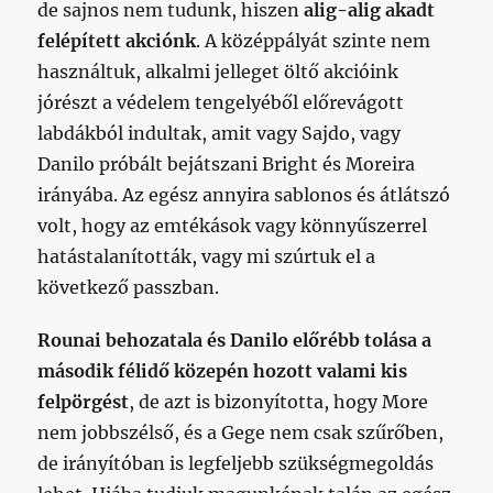
de sajnos nem tudunk, hiszen
alig-alig akadt
felépített akciónk
. A középpályát szinte nem
használtuk, alkalmi jelleget öltő akcióink
jórészt a védelem tengelyéből előrevágott
labdákból indultak, amit vagy Sajdo, vagy
Danilo próbált bejátszani Bright és Moreira
irányába. Az egész annyira sablonos és átlátszó
volt, hogy az emtékások vagy könnyűszerrel
hatástalanították, vagy mi szúrtuk el a
következő passzban.
Rounai behozatala és Danilo előrébb tolása a
második félidő közepén hozott valami kis
felpörgést
, de azt is bizonyította, hogy More
nem jobbszélső, és a Gege nem csak szűrőben,
de irányítóban is legfeljebb szükségmegoldás