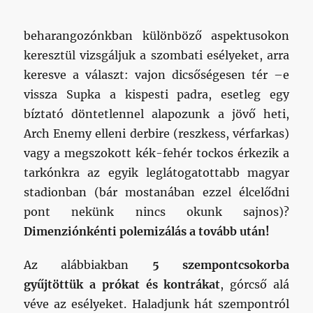
dicsőségesen tér –e vissza Supka a kispesti
padra, esetleg egy bíztató döntetlennel
alapozunk a jövő heti, Arch Enemy elleni
derbire (reszkess, vérfarkas) vagy a
megszokott kék-fehér tockos érkezik a
tarkónkra az egyik leglátogatottabb magyar
stadionban (bár mostanában ezzel élcelődni
pont nekünk nincs okunk sajnos)?
Dimenziónkénti polemizálás a tovább után!
Az alábbiakban
5 szempontcsokorba
gyűjtöttük a prókat és kontrákat
, górcső alá
véve az esélyeket. Haladjunk hát szempontról
szempontra.
1) Változások a keretekben:
Az ellenfélnél nem volt nagy mozgás – ezúttal