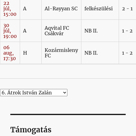
22
júl,
A
Al-Rayyan SC
felkészülési
2 - 1
15:00
30
Aqvital FC
júl,
A
NB II.
1 - 2
Csákvár
19:00
06
Kozármisleny
aug,
H
NB II.
1 - 2
FC
17:30
Támogatás