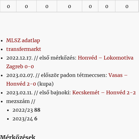
0
0
0
0
0
0
0
MLSZ adatlap
transfermarkt
2022.12.17. // első mérkőzés:
Honvéd – Lokomotiva
Zagreb 0-0
2023.02.07. // először padon tétmeccsen:
Vasas –
Honvéd 2-0
(kupa)
2023.02.11. // első bajnoki:
Kecskemét – Honvéd 2-2
mezszám //
2022/23
88
2023/24
6
Mérkőzések