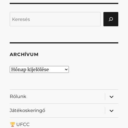
Keresés
ARCHÍVUM
Archívum
almenü
Rólunk
szétnyit
almenü
Játékoskeringő
szétnyit
UFCC