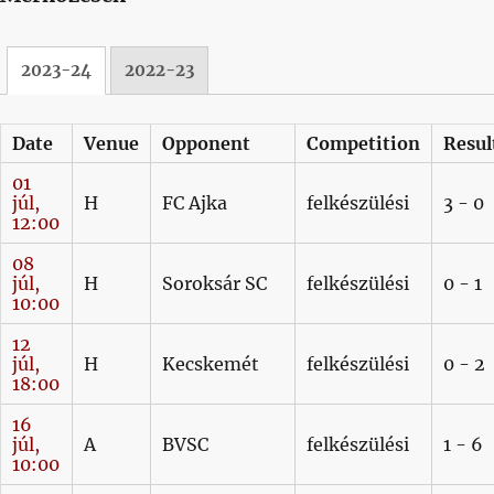
2023-24
2022-23
Date
Venue
Opponent
Competition
Resul
01
júl,
H
FC Ajka
felkészülési
3 - 0
12:00
08
júl,
H
Soroksár SC
felkészülési
0 - 1
10:00
12
júl,
H
Kecskemét
felkészülési
0 - 2
18:00
16
júl,
A
BVSC
felkészülési
1 - 6
10:00