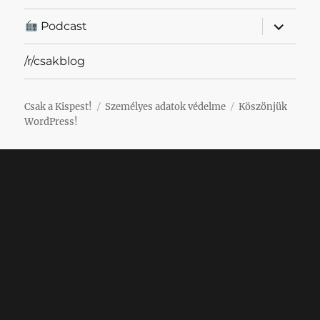
almenü
Podcast
szétnyit
/r/csakblog
Csak a Kispest!
Személyes adatok védelme
Köszönjük
WordPress!