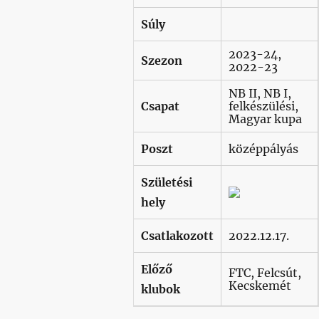
Súly
2023-24,
Szezon
2022-23
NB II, NB I,
Csapat
felkészülési,
Magyar kupa
Poszt
középpályás
Születési
hely
Csatlakozott
2022.12.17.
Előző
FTC, Felcsút,
Kecskemét
klubok