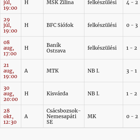
júl,
H
MŠK Žilina
felkészülési
4 - 2
19:00
29
júl,
H
BFC Siófok
felkészülési
0 - 3
19:00
08
Baník
aug,
H
felkészülési
1 - 2
Ostrava
17:00
21
aug,
A
MTK
NB I.
3 - 1
19:00
30
aug,
H
Kisvárda
NB I.
1 - 2
20:00
28
Csácsbozsok-
okt,
A
Nemesapáti
MK
0 - 2
12:30
SE