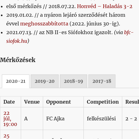
első mérkőzés // 2018.07.22.
Honvéd – Haladás 3-2
2019.01.02. // a nyáron lejáró szerződését három
évvel
meghosszabbította
(2022. június 30-ig).
2021.07.13. // az NB II-es Siófokhoz igazolt.
(via
bfc-
siofok.hu
)
Mérkőzések
2020-21
2019-20
2018-19
2017-18
Date
Venue
Opponent
Competition
Resul
22
júl,
A
FC Ajka
felkészülési
2 - 2
19:00
25