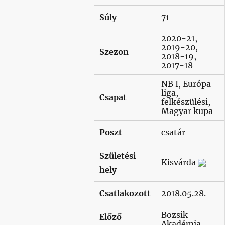
Súly
71
2020-21,
2019-20,
Szezon
2018-19,
2017-18
NB I, Európa-
liga,
Csapat
felkészülési,
Magyar kupa
Poszt
csatár
Születési
Kisvárda
hely
Csatlakozott
2018.05.28.
Bozsik
Előző
Akadémia