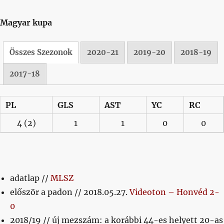
Magyar kupa
Összes Szezonok
2020-21
2019-20
2018-19
2017-18
PL
GLS
AST
YC
RC
4
(2)
1
1
0
0
adatlap //
MLSZ
először a padon // 2018.05.27.
Videoton – Honvéd 2-
0
2018/19 // új mezszám: a korábbi 44-es helyett 20-as