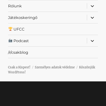
almenü
Rólunk
szétnyit
almenü
Játékoskeringő
szétnyit
UFCC
almenü
Podcast
szétnyit
/r/csakblog
Csak a Kispest!
Személyes adatok védelme
Köszönjük
WordPress!