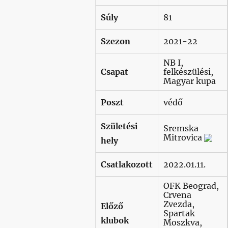
Súly
81
Szezon
2021-22
NB I,
Csapat
felkészülési,
Magyar kupa
Poszt
védő
Születési
Sremska
Mitrovica
hely
Csatlakozott
2022.01.11.
OFK Beograd,
Crvena
Zvezda,
Előző
Spartak
klubok
Moszkva,