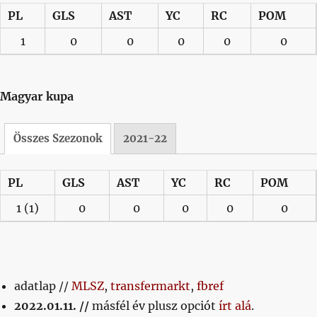
PL
GLS
AST
YC
RC
POM
1
0
0
0
0
0
Magyar kupa
Összes Szezonok
2021-22
PL
GLS
AST
YC
RC
POM
1
(1)
0
0
0
0
0
adatlap //
MLSZ
,
transfermarkt
,
fbref
2022.01.11. //
másfél év plusz opciót
írt alá
.