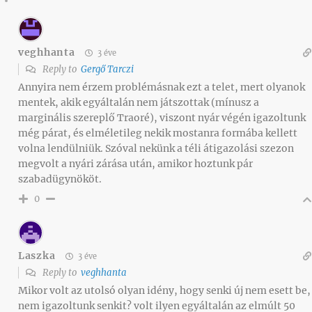
veghhanta
3 éve
Reply to
Gergő Tarczi
Annyira nem érzem problémásnak ezt a telet, mert olyanok
mentek, akik egyáltalán nem játszottak (mínusz a
marginális szereplő Traoré), viszont nyár végén igazoltunk
még párat, és elméletileg nekik mostanra formába kellett
volna lendülniük. Szóval nekünk a téli átigazolási szezon
megvolt a nyári zárása után, amikor hoztunk pár
szabadügynököt.
0
Laszka
3 éve
Reply to
veghhanta
Mikor volt az utolsó olyan idény, hogy senki új nem esett be,
nem igazoltunk senkit? volt ilyen egyáltalán az elmúlt 50