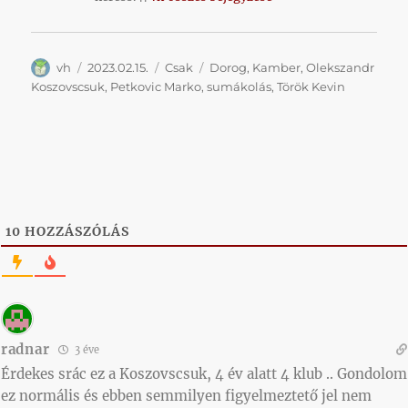
Szerző
Közzétéve
Kategória
Címke
vh
2023.02.15.
Csak
Dorog
,
Kamber
,
Olekszandr
Koszovscsuk
,
Petkovic Marko
,
sumákolás
,
Török Kevin
10
HOZZÁSZÓLÁS
radnar
3 éve
Érdekes srác ez a Koszovscsuk, 4 év alatt 4 klub .. Gondolom
ez normális és ebben semmilyen figyelmeztető jel nem