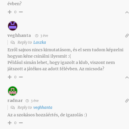
évben?
0
veghhanta
3 éve
Reply to
Laszka
Erről sajnos nincs kimutatásom, és el sem tudom képzelni
hogyan kéne csinálni ilyesmit :(
Például simán lehet, hogy igazolt a klub, viszont nem
játszott a játékos az adott félévben. Az micsoda?
0
radnar
3 éve
Reply to
veghhanta
Az a szokásos hozzáértés, de igazolás :)
0