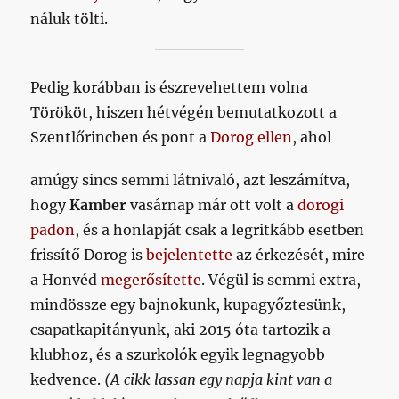
náluk tölti.
Pedig korábban is észrevehettem volna
Törököt, hiszen hétvégén bemutatkozott a
Szentlőrincben és pont a
Dorog ellen
, ahol
amúgy sincs semmi látnivaló, azt leszámítva,
hogy
Kamber
vasárnap már ott volt a
dorogi
padon
, és a honlapját csak a legritkább esetben
frissítő Dorog is
bejelentette
az érkezését, mire
a Honvéd
megerősítette
. Végül is semmi extra,
mindössze egy bajnokunk, kupagyőztesünk,
csapatkapitányunk, aki 2015 óta tartozik a
klubhoz, és a szurkolók egyik legnagyobb
kedvence.
(A cikk lassan egy napja kint van a