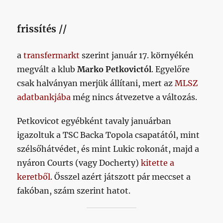
frissítés //
a
transfermarkt
szerint január 17. környékén
megvált a klub
Marko Petkovictól
. Egyelőre
csak halványan merjük állítani, mert az
MLSZ
adatbankjába
még nincs átvezetve a változás.
Petkovicot egyébként tavaly januárban
igazoltuk a TSC Backa Topola csapatától, mint
szélsőhátvédet, és mint Lukic rokonát, majd a
nyáron Courts (vagy Docherty)
kitette a
keretből
. Ősszel azért játszott pár meccset a
fakóban, szám szerint hatot.