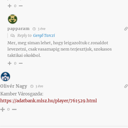
0
papparam
3 éve
Reply to
Gergő Tarczi
Mer, meg siman lehet, hogy leigazoltuk c.ronaldot
levezetni, csak vasarnapig nem terjesztjuk, szokasos
taktikai okokbol.
0
Olivér Nagy
3 éve
Kamber Városgazda:
https://adatbank.mlsz.hu/player/761529.html
0