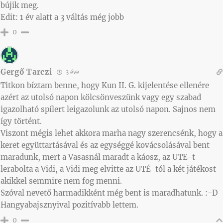
bújik meg.
Edit: 1 év alatt a 3 váltás még jobb
0
Gergő Tarczi
3 éve
Titkon bíztam benne, hogy Kun II. G. kijelentése ellenére
azért az utolsó napon kölcsönveszünk vagy egy szabad
igazolható spílert leigazolunk az utolsó napon. Sajnos nem
így történt.
Viszont mégis lehet akkora marha nagy szerencsénk, hogy a
keret együttartásával és az egységgé kovácsolásával bent
maradunk, mert a Vasasnál maradt a káosz, az UTE-t
lerabolta a Vidi, a Vidi meg elvitte az UTÉ-tól a két játékost
akikkel semmire nem fog menni.
Szóval nevető harmadikként még bent is maradhatunk. :-D
Hangyabajsznyival pozitívabb lettem.
0