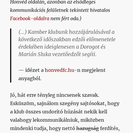
Honvéd oldalán, azonban az elsődleges
kommunikációs felületnek tekintett hivatalos
Facebook-oldalra
nem fért oda.)
(…) Kamber klubunk hozzájárulásával a
következő időszakban edzői előmenetele
érdekében ideiglenesen a Dorogot és
Marián Sluka vezetőedzőt segíti.
idézet a
honvedfc.hu
-n megjelent
anyagból.
Jó, hát erre tényleg nincsenek szavak.
Esküszöm, sajnálom szegény sajtósokat, hogy
a klub összes undorító húzását nekik kell
valahogy lekommunikálniuk, miközben
mindenki tudja, hogy nettó
hazugság
ferdítés,