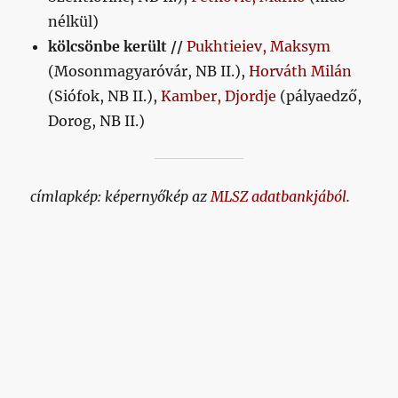
nélkül)
kölcsönbe került //
Pukhtieiev, Maksym
(Mosonmagyaróvár, NB II.),
Horváth Milán
(Siófok, NB II.),
Kamber, Djordje
(pályaedző,
Dorog, NB II.)
címlapkép: képernyőkép az
MLSZ adatbankjából
.