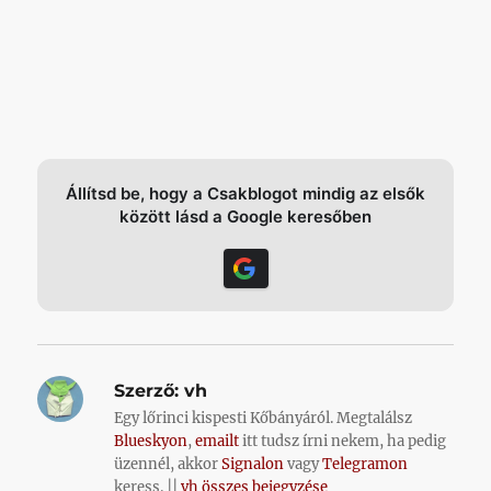
Állítsd be, hogy a Csakblogot mindig az elsők
között lásd a Google keresőben
Szerző:
vh
Egy lőrinci kispesti Kőbányáról. Megtalálsz
Blueskyon
,
emailt
itt tudsz írni nekem, ha pedig
üzennél, akkor
Signalon
vagy
Telegramon
keress. ||
vh összes bejegyzése