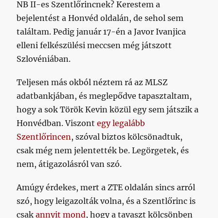
NB II-es Szentlőrincnek? Kerestem a
bejelentést a Honvéd oldalán, de sehol sem
találtam. Pedig január 17-én a Javor Ivanjica
elleni felkészülési meccsen még játszott
Szlovéniában.
Teljesen más okból néztem rá az MLSZ
adatbankjában, és meglepődve tapasztaltam,
hogy a sok Török Kevin közül egy sem játszik a
Honvédban. Viszont
egy legalább
Szentlőrincen
, szóval biztos kölcsönadtuk,
csak még nem jelentették be. Legörgetek, és
nem, átigazolásról van szó.
Amúgy érdekes, mert a ZTE oldalán sincs arról
szó, hogy leigazolták volna, és a Szentlőrinc is
csak
annyit mond
, hogy a tavaszt kölcsönben