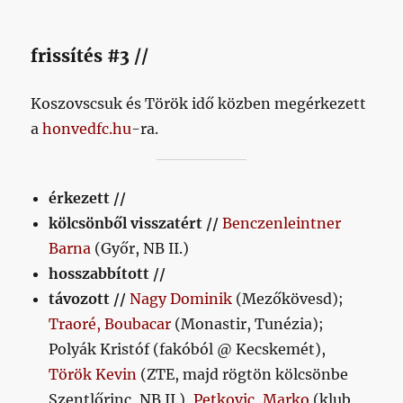
frissítés #3 //
Koszovscsuk és Török idő közben megérkezett
a
honvedfc.hu
-ra.
érkezett //
kölcsönből visszatért //
Benczenleintner
Barna
(Győr, NB II.)
hosszabbított //
távozott //
Nagy Dominik
(Mezőkövesd);
Traoré, Boubacar
(Monastir, Tunézia);
Polyák Kristóf (fakóból @ Kecskemét),
Török Kevin
(ZTE, majd rögtön kölcsönbe
Szentlőrinc, NB II.),
Petkovic, Marko
(klub