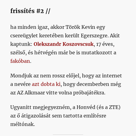
frissítés #2 //
ha minden igaz, akkor Török Kevin egy
csereügylet keretében került Egerszegre. Akit
kaptunk:
Olekszandr Koszovscsuk
, 17 éves,
szélső, és hétvégén már be is mutatkozott a
fakóban
.
Mondjuk az nem rossz előjel, hogy az internet
a nevére
azt dobta ki
, hogy decemberben még
az AZ Alkmaar vitte volna próbajátékra.
Ugyanitt megjegyezném, a Honvéd (és a ZTE)
az ő átigazolását sem tartotta említésre
méltónak.