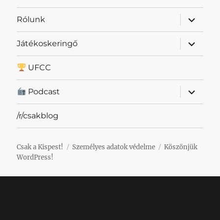
almenü
Rólunk
szétnyit
almenü
Játékoskeringő
szétnyit
UFCC
almenü
Podcast
szétnyit
/r/csakblog
Csak a Kispest!
Személyes adatok védelme
Köszönjük
WordPress!