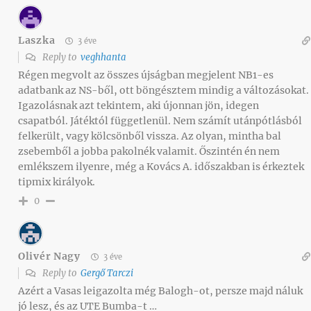
Laszka
3 éve
Reply to
veghhanta
Régen megvolt az összes újságban megjelent NB1-es
adatbank az NS-ből, ott böngésztem mindig a változásokat.
Igazolásnak azt tekintem, aki újonnan jön, idegen
csapatból. Játéktól függetlenül. Nem számít utánpótlásból
felkerült, vagy kölcsönből vissza. Az olyan, mintha bal
zsebemből a jobba pakolnék valamit. Őszintén én nem
emlékszem ilyenre, még a Kovács A. időszakban is érkeztek
tipmix királyok.
0
Olivér Nagy
3 éve
Reply to
Gergő Tarczi
Azért a Vasas leigazolta még Balogh-ot, persze majd náluk
jó lesz, és az UTE Bumba-t …