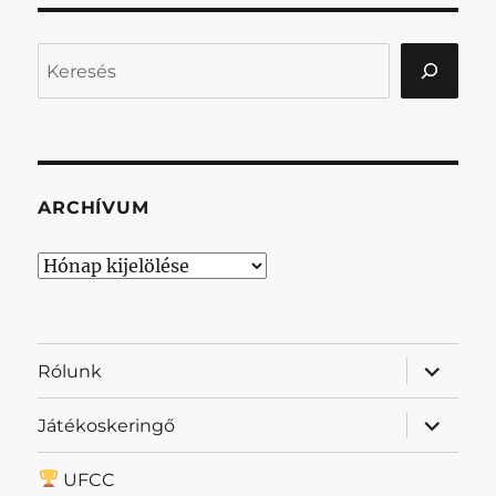
Keresés
ARCHÍVUM
Archívum
almenü
Rólunk
szétnyit
almenü
Játékoskeringő
szétnyit
UFCC