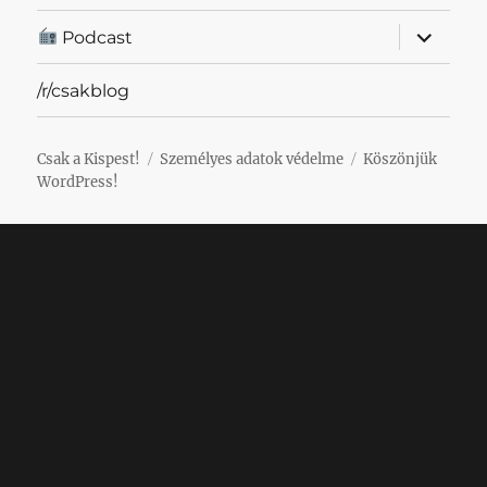
almenü
Podcast
szétnyit
/r/csakblog
Csak a Kispest!
Személyes adatok védelme
Köszönjük
WordPress!