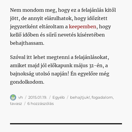
Nem mondom meg, hogy ez a felajánlás kitől
jött, de annyit elárulhatok, hogy időzített
jegyzetként eltároltam a
keepemben
, hogy
kellő időben és sűrű nevetés kíséretében
behajthassam.
Szóval itt lehet megtenni a felajánlásokat,
amiket majd jól előkapunk május 31-én, a
bajnokság utolsó napján! Én egyelőre még
gondolkodom.
Szerző
Közzétéve
Kategória
Címke
vh
2015.01.19.
Egyéb
behajtjuk!
,
fogadalom
,
És
tavasz
6 hozzászólás
te
mit
ígérsz
meg,