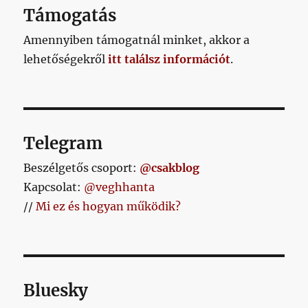
ha
Támogatás
teljesülnek
a
Amennyiben támogatnál minket, akkor a
tavaszi
lehetőségekről
itt találsz információt
.
elvárásaid?
című
bejegyzéshez
Telegram
Beszélgetős csoport:
@csakblog
Kapcsolat:
@veghhanta
//
Mi ez és hogyan működik?
Bluesky