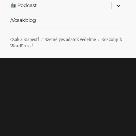
almenü
Podcast
szétnyit
/r/csakblog
Csak a Kispest!
Személyes adatok védelme
Köszönjük
WordPress!