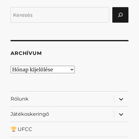
Keresés
ARCHÍVUM
Archívum
almenü
Rólunk
szétnyit
almenü
Játékoskeringő
szétnyit
UFCC