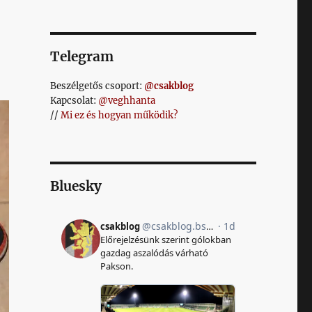
Telegram
Beszélgetős csoport:
@csakblog
Kapcsolat:
@veghhanta
//
Mi ez és hogyan működik?
Bluesky