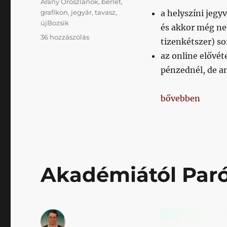
Címke
Arany Oroszlánok
,
bérlet
,
grafikon
,
jegyár
,
tavasz
,
a helyszíni jegy
újBozsik
és akkor még nem
Napikispest
36 hozzászólás
tizenkétszer) so
2019.12.12.
az online elővét
című
bejegyzéshez
pénzednél, de an
„Napikispest 201
bővebben
Akadémiától Par