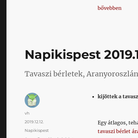
„Ontivero a Kis
bővebben
Napikispest 2019.1
Tavaszi bérletek, Aranyoroszlán
kijöttek a tavasz
Szerző
vh
Közzétéve
2019.12.12.
Egy átlagos, teh
Kategória
Napikispest
tavaszi bérlet ár