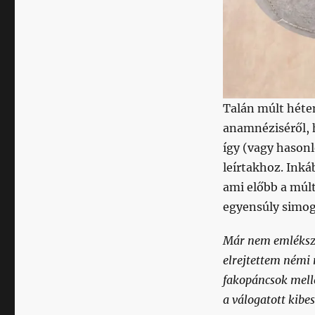
Talán múlt héte
anamnéziséről, 
így (vagy hasonl
leírtakhoz. Ink
ami előbb a múlt
egyensúly simog
Már nem emléksze
elrejtettem némi
fakopáncsok melle
a válogatott kibes