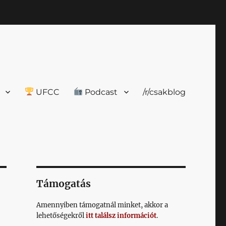
UFCC
Podcast
/r/csakblog
Támogatás
Amennyiben támogatnál minket, akkor a
lehetőségekről
itt találsz információt
.