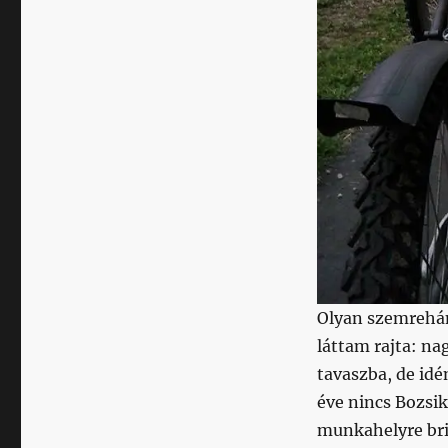
Olyan szemrehán
láttam rajta: na
tavaszba, de id
éve nincs Bozsik
munkahelyre bri