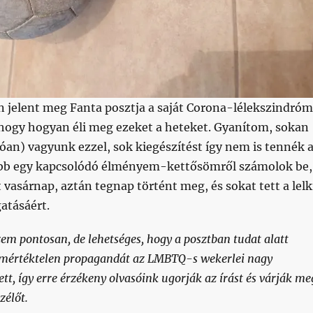
n jelent meg Fanta posztja a saját Corona-lélekszindró
hogy hogyan éli meg ezeket a heteket. Gyanítom, sokan
óan) vagyunk ezzel, sok kiegészítést így nem is tennék 
ább egy kapcsolódó élményem-kettősömről számolok be,
 vasárnap, aztán tegnap történt meg, és sokat tett a lelk
atásáért.
m pontosan, de lehetséges, hogy a posztban tudat alatt
 mértéktelen propagandát az LMBTQ-s wekerlei nagy
tt, így erre érzékeny olvasóink ugorják az írást és várják me
zélőt.