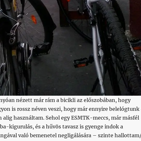
yóan nézett már rám a bicikli az előszobában, hogy
gyon is rossz néven veszi, hogy már ennyire belelógtunk 
én alig használtam. Sehol egy ESMTK-meccs, már másfél
ba-kigurulás, és a hűvös tavasz is gyenge indok a
ngával való bemenetel negligálására – szinte hallottam