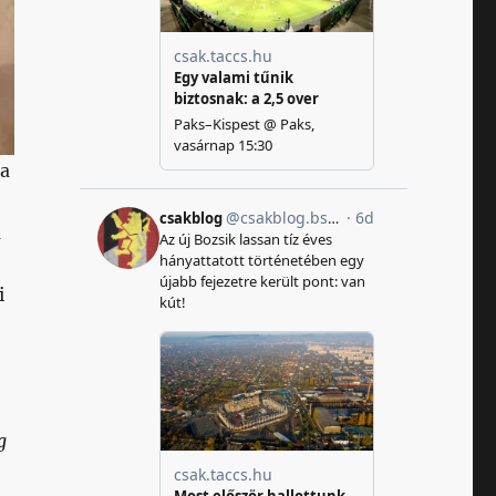
ma
a
i
g