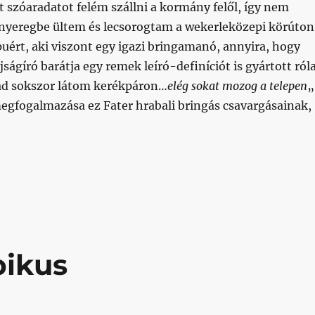
t szóaradatot felém szállni a kormány felől, így nem
nyeregbe ültem és lecsorogtam a wekerleközepi körúton
puért, aki viszont egy igazi bringamanó, annyira, hogy
jságíró barátja egy remek leíró-definíciót is gyártott ról
ád sokszor látom kerékpáron…
elég sokat mozog a telepen
„
egfogalmazása ez Fater hrabali bringás csavargásainak,
arókáig”
pikus