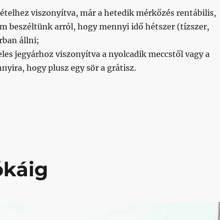
vételhez viszonyítva, már a hetedik mérkőzés rentábilis,
 beszéltünk arról, hogy mennyi idő hétszer (tízszer,
rban állni;
eles jegyárhoz viszonyítva a nyolcadik meccstől vagy a
nyira, hogy plusz egy sör a grátisz.
9.12.12.”
ókáig