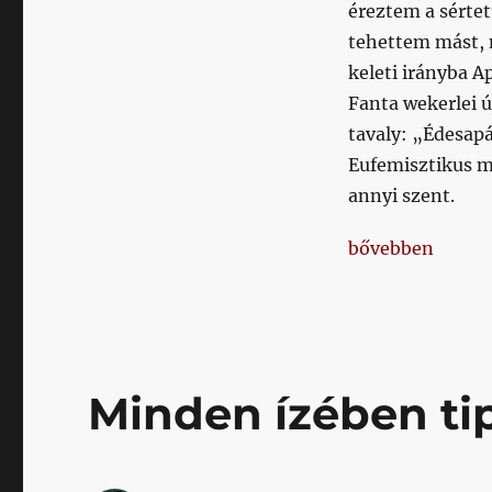
éreztem a sértet
tehettem mást, 
keleti irányba A
Fanta wekerlei ú
tavaly: „Édesap
Eufemisztikus m
annyi szent.
„Akadémiától P
bővebben
Minden ízében ti