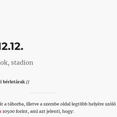
erdőben”
2.12.
ok, stadion
i bérletárak //
át a táborba, illetve a szembe oldal legtöbb helyére szóló
a
10500 forint, ami azt jelenti, hogy: