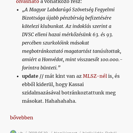
olvasható
a vonatkozó rész:
„A Magyar Labdarúgó Szövetség Fegyelmi
Bizottsága újabb pénzbírság befizetésére
kötelezi klubunkat. Az indoklás szerint a
DVSC elleni hazai mérkőzésünk 63. és 93.
percében szurkolóink másokat
megbotránkoztató magatartást tanúsítottak,
amiért a Honvédot, mint visszaesőt 100.000.-
forintra bünteti.”
update //
mát kint van az
MLSZ-nél
is, és
ebből kiderül, hogy Kassai
szidalmazásával botránkoztattunk meg
másokat. Hahahahaha.
„Napikispest 2018.05.10.”
bővebben
Szerző
Közzétéve
Kategória
Címke