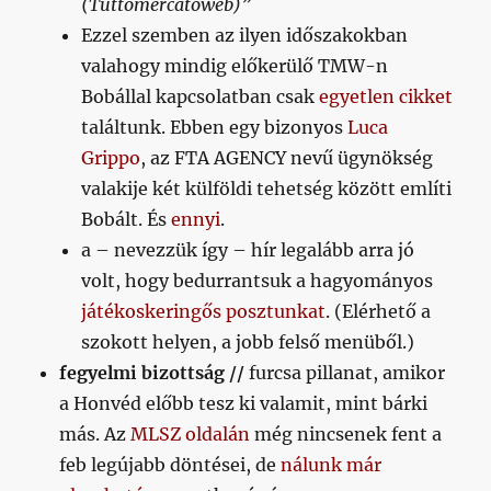
(Tuttomercatoweb)”
Ezzel szemben az ilyen időszakokban
valahogy mindig előkerülő TMW-n
Bobállal kapcsolatban csak
egyetlen cikket
találtunk. Ebben egy bizonyos
Luca
Grippo
, az FTA AGENCY nevű ügynökség
valakije két külföldi tehetség között említi
Bobált. És
ennyi
.
a – nevezzük így – hír legalább arra jó
volt, hogy bedurrantsuk a hagyományos
játékoskeringős posztunkat
. (Elérhető a
szokott helyen, a jobb felső menüből.)
fegyelmi bizottság //
furcsa pillanat, amikor
a Honvéd előbb tesz ki valamit, mint bárki
más. Az
MLSZ oldalán
még nincsenek fent a
feb legújabb döntései, de
nálunk már