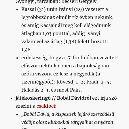
Gyöngyi, tarcsiban: Becséri Gergely.
Kassai (31) után Iványi (29) vezetett a
legtöbbször az elmúlt tíz évben nekünk,
és amíg Kassainál meg kell elégednünk
átlagban 1,03 ponttal, addig Iványi
valamivel az átlag (1,38) felett hozott:
1,48.
érdekesség, hogy a 17. fordulóban vezetett
először nekünk ebben a bajnokságban,
azóta viszont ez lesz a negyedik (a
tizennégyből): Kövesd, 1-2; Fradi, 2-5;
Haladás 2-1, és most Paks.
játékoskeringő // Bobál Dávidról
ezt írja szó
szerint a
csakfoci
:
„Bobál Dávid, a kispestiek lejáró szerződésű
védője olasz klubokkal tárgyalhat a nyáron