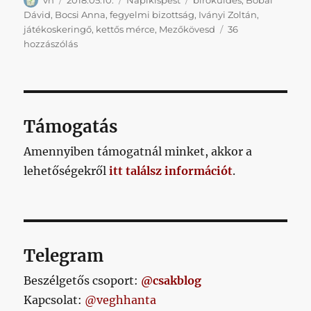
vh
2018.05.10.
Napikispest
bíróküldés
,
Bobál
Dávid
,
Bocsi Anna
,
fegyelmi bizottság
,
Iványi Zoltán
,
játékoskeringő
,
kettős mérce
,
Mezőkövesd
36
Napikispest
hozzászólás
2018.05.10.
című
bejegyzéshez
Támogatás
Amennyiben támogatnál minket, akkor a
lehetőségekről
itt találsz információt
.
Telegram
Beszélgetős csoport:
@csakblog
Kapcsolat:
@veghhanta