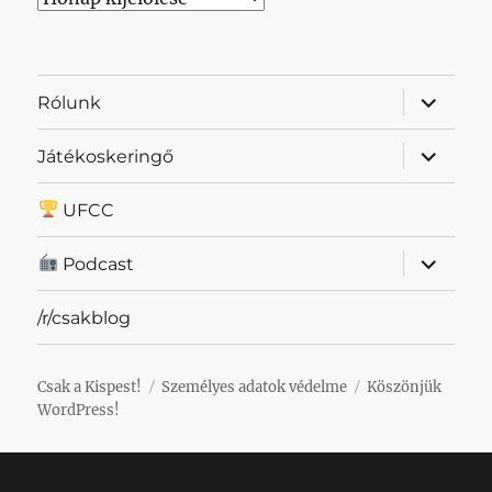
almenü
Rólunk
szétnyit
almenü
Játékoskeringő
szétnyit
UFCC
almenü
Podcast
szétnyit
/r/csakblog
Csak a Kispest!
Személyes adatok védelme
Köszönjük
WordPress!