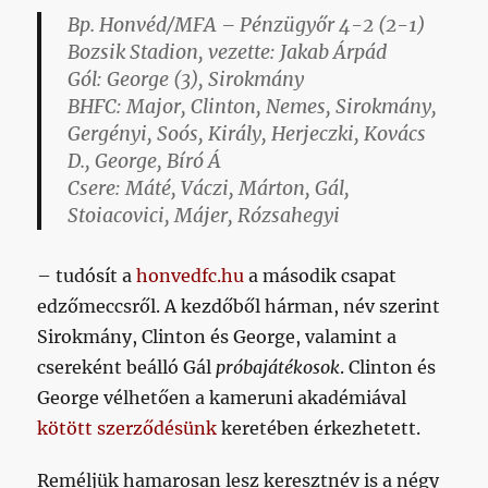
Bp. Honvéd/MFA – Pénzügyőr 4-2 (2-1)
Bozsik Stadion, vezette: Jakab Árpád
Gól: George (3), Sirokmány
BHFC
: Major, Clinton, Nemes, Sirokmány,
Gergényi, Soós, Király, Herjeczki, Kovács
D., George, Bíró Á
Csere
: Máté, Váczi, Márton, Gál,
Stoiacovici, Májer, Rózsahegyi
– tudósít a
honvedfc.hu
a második csapat
edzőmeccsről. A kezdőből hárman, név szerint
Sirokmány, Clinton és George, valamint a
csereként beálló Gál
próbajátékosok
. Clinton és
George vélhetően a kameruni akadémiával
kötött szerződésünk
keretében érkezhetett.
Reméljük hamarosan lesz keresztnév is a négy