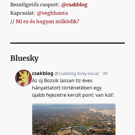
Beszélgetős csoport:
@csakblog
Kapcsolat:
@veghhanta
//
Mi ez és hogyan működik?
Bluesky