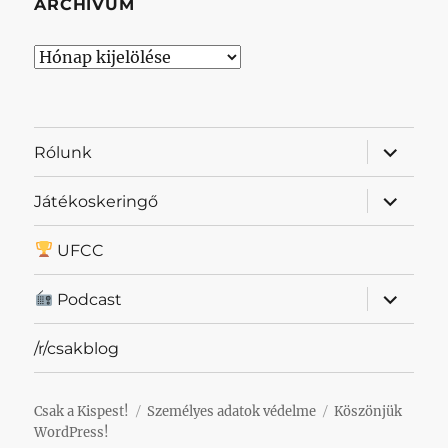
ARCHÍVUM
Archívum
almenü
Rólunk
szétnyit
almenü
Játékoskeringő
szétnyit
UFCC
almenü
Podcast
szétnyit
/r/csakblog
Csak a Kispest!
Személyes adatok védelme
Köszönjük
WordPress!