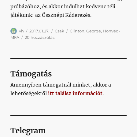
próbázóhoz, és akkor indulhat kedvenc téli
játékunk: az Össznépi Káderezés.
Szerző
Közzétéve
Kategória
Címke
vh
2017.01.27.
Csak
Clinton
,
George
,
Honvéd-
Hoppáré,
MFA
20 hozzászólás
hoppá,
meg
is
jöttek
a
Támogatás
kameruni
akadémisták
Amennyiben támogatnál minket, akkor a
a
lehetőségekről
itt találsz információt
.
második
csapathoz?
című
bejegyzéshez
Telegram