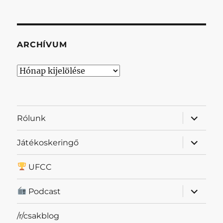
ARCHÍVUM
Archívum
almenü
Rólunk
szétnyit
almenü
Játékoskeringő
szétnyit
UFCC
almenü
Podcast
szétnyit
/r/csakblog