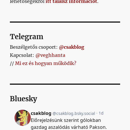
lehetőségekről
itt találsz információt
.
bejegyzés
Telegram
Beszélgetős csoport:
@csakblog
Kapcsolat:
@veghhanta
//
Mi ez és hogyan működik?
Bluesky