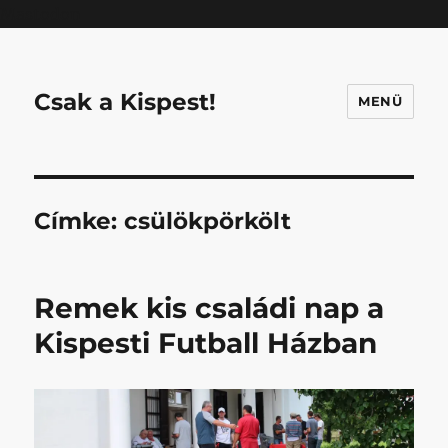
Mastodon
Csak a Kispest!
MENÜ
Címke:
csülökpörkölt
Remek kis családi nap a
Kispesti Futball Házban