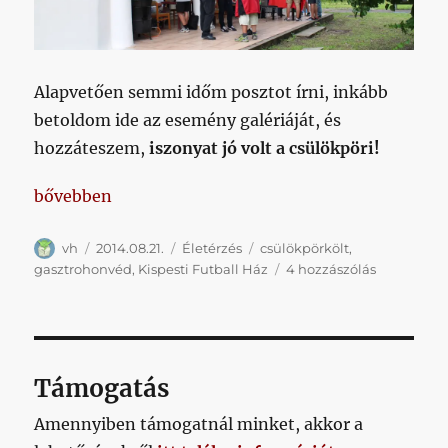
Alapvetően semmi időm posztot írni, inkább
betoldom ide az esemény galériáját, és
hozzáteszem,
iszonyat jó volt a csülökpöri!
„Remek kis családi nap a Kispesti Futball Házban”
bővebben
Szerző
Közzétéve
Kategória
Címke
vh
2014.08.21.
Életérzés
csülökpörkölt
,
Remek
gasztrohonvéd
,
Kispesti Futball Ház
4 hozzászólás
kis
családi
nap
a
Kispesti
Támogatás
Futball
Házban
Amennyiben támogatnál minket, akkor a
című