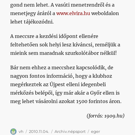
gond nem lehet. A vasúti menetrendről és a
menetjegy áráról a
www.elvira.hu
weboldalon
lehet tájékozódni.
A meccsre a kezdési időpont ellenére
feltehetően sok helyi lesz kíváncsi, reméljük a
mieink sem maradnak szurkolótábor nélkül!
Bár nem ehhez a meccshez kapcsolódik, de
nagyon fontos információ, hogy a klubhoz
megérkeztek az Újpest elleni idegenbeli
mérkőzés belépői, így már akár a Győr ellen is
meg lehet vásárolni azokat 1500 forintos áron.
(forrás: 1909.hu)
Szerző
Közzétéve
Kategória
Címke
vh
2010.11.04.
Archiv.népsport
eger