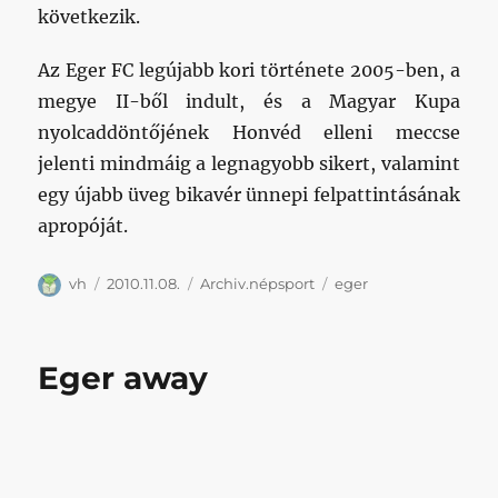
következik.
Az Eger FC legújabb kori története 2005-ben, a
megye II-ből indult, és a Magyar Kupa
nyolcaddöntőjének Honvéd elleni meccse
jelenti mindmáig a legnagyobb sikert, valamint
egy újabb üveg bikavér ünnepi felpattintásának
apropóját.
Szerző
Közzétéve
Kategória
Címke
vh
2010.11.08.
Archiv.népsport
eger
Eger away