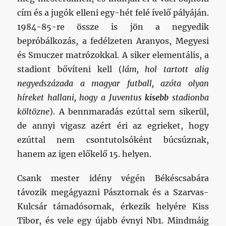
cím és a jugók elleni egy-hét felé ívelő pályáján.
1984-85-re össze is jön a negyedik
bepróbálkozás, a fedélzeten Aranyos, Megyesi
és Smuczer matrózokkal. A siker elementális, a
stadiont bővíteni kell (
lám, hol tartott alig
negyedszázada a magyar futball, azóta olyan
híreket hallani, hogy a Juventus
kisebb
stadionba
költözne
). A bennmaradás ezúttal sem sikerül,
de annyi vigasz azért éri az egrieket, hogy
ezúttal nem csontutolsóként búcsúznak,
hanem az igen előkelő 15. helyen.
Csank mester idény végén Békéscsabára
távozik megágyazni Pásztornak és a Szarvas-
Kulcsár támadósornak, érkezik helyére Kiss
Tibor, és vele egy újabb évnyi Nb1. Mindmáig