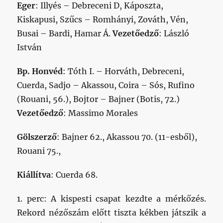
Eger
: Illyés – Debreceni D, Káposzta,
Kiskapusi, Szűcs – Romhányi, Zováth, Vén,
Busai – Bardi, Hamar Á.
Vezetőedző
: László
István
Bp. Honvéd
: Tóth I. – Horváth, Debreceni,
Cuerda, Sadjo – Akassou, Coira – Sós, Rufino
(Rouani, 56.), Bojtor – Bajner (Botis, 72.)
Vezetőedző
: Massimo Morales
Gölszerző
: Bajner 62., Akassou 70. (11-esből),
Rouani 75.,
Kiállítva
: Cuerda 68.
1. perc: A kispesti csapat kezdte a mérkőzés.
Rekord nézőszám előtt tiszta kékben játszik a