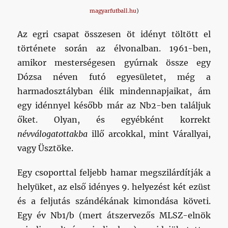
magyarfutball.hu
)
Az egri csapat összesen öt idényt töltött el
története során az élvonalban. 1961-ben,
amikor mesterségesen gyúrnak össze egy
Dózsa néven futó egyesületet, még a
harmadosztályban élik mindennapjaikat, ám
egy idénnyel később már az Nb2-ben találjuk
őket. Olyan, és egyébként korrekt
névválogatottakba
illő arcokkal, mint Várallyai,
vagy Üsztöke.
Egy csoporttal feljebb hamar megszilárdítják a
helyüket, az első idényes 9. helyezést két ezüst
és a feljutás szándékának kimondása követi.
Egy év Nb1/b (mert átszervezős MLSZ-elnök