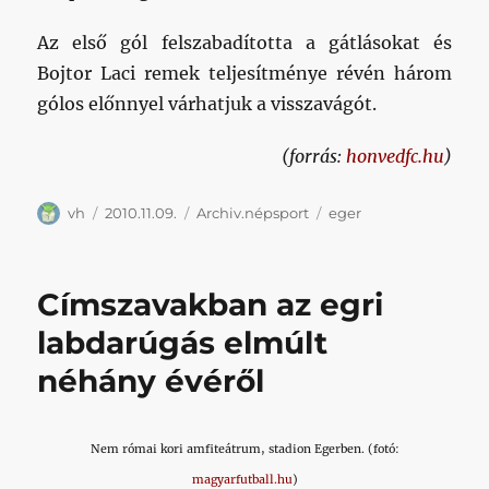
Az első gól felszabadította a gátlásokat és
Bojtor Laci remek teljesítménye révén három
gólos előnnyel várhatjuk a visszavágót.
(forrás:
honvedfc.hu
)
Szerző
Közzétéve
Kategória
Címke
vh
2010.11.09.
Archiv.népsport
eger
Címszavakban az egri
labdarúgás elmúlt
néhány évéről
Nem római kori amfiteátrum, stadion Egerben. (fotó:
magyarfutball.hu
)