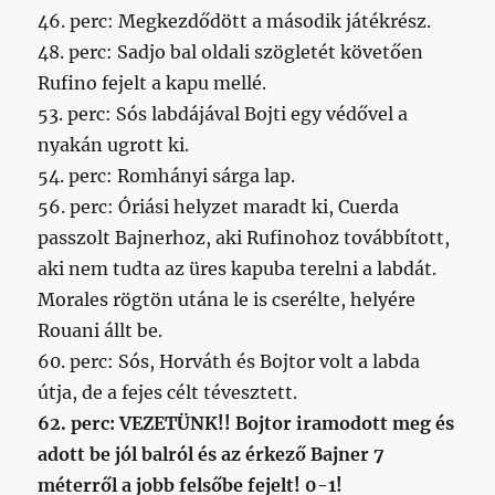
46. perc: Megkezdődött a második játékrész.
48. perc: Sadjo bal oldali szögletét követően
Rufino fejelt a kapu mellé.
53. perc: Sós labdájával Bojti egy védővel a
nyakán ugrott ki.
54. perc: Romhányi sárga lap.
56. perc: Óriási helyzet maradt ki, Cuerda
passzolt Bajnerhoz, aki Rufinohoz továbbított,
aki nem tudta az üres kapuba terelni a labdát.
Morales rögtön utána le is cserélte, helyére
Rouani állt be.
60. perc: Sós, Horváth és Bojtor volt a labda
útja, de a fejes célt tévesztett.
62. perc: VEZETÜNK!! Bojtor iramodott meg és
adott be jól balról és az érkező Bajner 7
méterről a jobb felsőbe fejelt! 0-1!