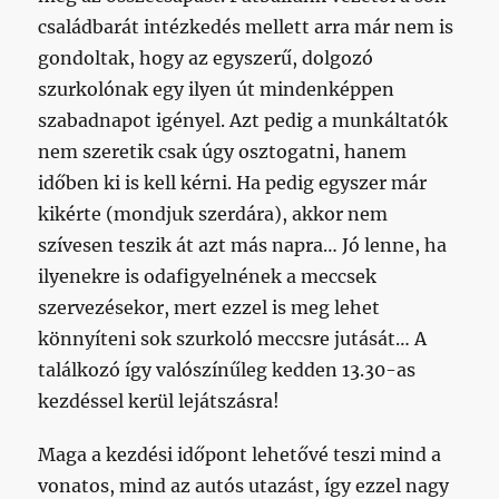
családbarát intézkedés mellett arra már nem is
gondoltak, hogy az egyszerű, dolgozó
szurkolónak egy ilyen út mindenképpen
szabadnapot igényel. Azt pedig a munkáltatók
nem szeretik csak úgy osztogatni, hanem
időben ki is kell kérni. Ha pedig egyszer már
kikérte (mondjuk szerdára), akkor nem
szívesen teszik át azt más napra… Jó lenne, ha
ilyenekre is odafigyelnének a meccsek
szervezésekor, mert ezzel is meg lehet
könnyíteni sok szurkoló meccsre jutását… A
találkozó így valószínűleg kedden 13.30-as
kezdéssel kerül lejátszásra!
Maga a kezdési időpont lehetővé teszi mind a
vonatos, mind az autós utazást, így ezzel nagy