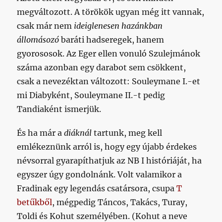
megváltozott. A törökök ugyan még itt vannak,
csak már nem
ideiglenesen hazánkban
állomásozó
baráti hadseregek, hanem
gyorososok. Az Eger ellen vonuló Szulejmánok
száma azonban egy darabot sem csökkent,
csak a nevezéktan változott: Souleymane I.-et
mi Diabyként, Souleymane II.-t pedig
Tandiaként ismerjük.
És ha már a
diáknál
tartunk, meg kell
emlékeznünk arról is, hogy egy újabb érdekes
névsorral gyarapíthatjuk az NB I históriáját, ha
egyszer úgy gondolnánk. Volt valamikor a
Fradinak egy legendás csatársora, csupa
T
betűkből
, mégpedig Táncos, Takács, Turay,
Toldi és Kohut személyében. (Kohut a neve