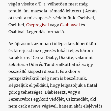
végén viselte a T-t, vélhetően mert még
tanuló, ún. mazsola-támadó lehetett.) Aztán
ott volt a mi csupacsé-védelmünk, Csehivel,
Csehhel,
Csepregivel
vagy
Csuhayval
és
Csábival. Legendás formáció.
Az újításunk azonban túllép a kezdőbetűkön,
és kiterjeszti az egyezés fokát teljes három
karakterre. Diarra, Diaby, Diakite, valamint
kohutosan
Odia és Tandia alkothatná az így
összeálló kispesti diasort. És akkor a
perspektívákról még nem is beszéltünk.
Képzeljük el például, hogy leigazoljuk a fiatal
görög tehetséget, Diabéteszt, vagy a
Ferencváros egykori védőjét, Csizmadiát, aki
nem csak a neve végével, hanem akár elejével is