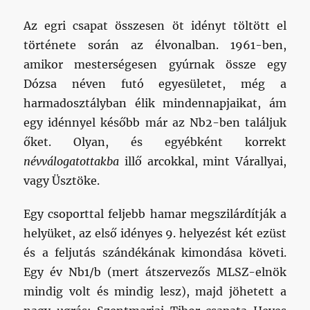
Az egri csapat összesen öt idényt töltött el
története során az élvonalban. 1961-ben,
amikor mesterségesen gyúrnak össze egy
Dózsa néven futó egyesületet, még a
harmadosztályban élik mindennapjaikat, ám
egy idénnyel később már az Nb2-ben találjuk
őket. Olyan, és egyébként korrekt
névválogatottakba
illő arcokkal, mint Várallyai,
vagy Üsztöke.
Egy csoporttal feljebb hamar megszilárdítják a
helyüket, az első idényes 9. helyezést két ezüst
és a feljutás szándékának kimondása követi.
Egy év Nb1/b (mert átszervezős MLSZ-elnök
mindig volt és mindig lesz), majd jöhetett a