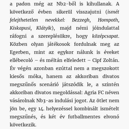
a padon még az Nb2-ből is kihullanak. A
következő évben sikerül visszajutni (
ismét
felejthetetlen nevekkel: Bezzegh, Hompoth,
Kiskapusi, Klátyik
), majd némi jóindulattal
ráfogni a szereplésükre, hogy
középcsapat
.
Közben olyan játékosok fordulnak meg az
Egerben, mint az egykor nálunk is éveket
ellébecoló – és méltán elfeledett – Cipf Zoltán.
Év végén azonban ezúttal nem a megszokott
kiesős móka, hanem az akkoriban divatos
megszűnős scenárió játszódik le, a szintén
akkoriban divatos megoldással: Agria FC néven
vásárolnak Nb3-as indulási jogot. Az ötlet nem
jön be, egy 14. helyezéssel kombinált ismételt
megszűnés, és két év futballmentes elvonó
következik.