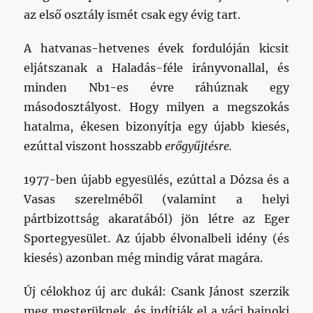
az első osztály ismét csak egy évig tart.
A hatvanas-hetvenes évek fordulóján kicsit
eljátszanak a Haladás-féle irányvonallal, és
minden Nb1-es évre ráhúznak egy
másodosztályost. Hogy milyen a megszokás
hatalma, ékesen bizonyítja egy újabb kiesés,
ezúttal viszont hosszabb
erőgyűjtésre.
1977-ben újabb egyesülés, ezúttal a Dózsa és a
Vasas szerelméből (valamint a helyi
pártbizottság akaratából) jön létre az Eger
Sportegyesület. Az újabb élvonalbeli idény (és
kiesés) azonban még mindig várat magára.
Új célokhoz új arc dukál: Csank Jánost szerzik
meg mesterüknek, és indítják el a váci bajnoki