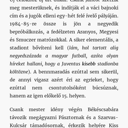
meg mesterüknek, és indítják el a váci bajnoki
cím és a jugók elleni egy-hét felé ívelő pályáján.
1984-85-re össze is jön a negyedik
bepróbálkozás, a fedélzeten Aranyos, Megyesi
és Smuczer matrózokkal. A siker elementális, a
stadiont bővíteni kell (
lám, hol tartott alig
negyedszázada a magyar futball, azóta olyan
híreket hallani, hogy a Juventus
kisebb
stadionba
költözne
). A bennmaradás ezúttal sem sikerül,
de annyi vigasz azért éri az egrieket, hogy
ezúttal nem csontutolsóként búcsúznak,
hanem az igen előkelő 15. helyen.
Csank mester idény végén Békéscsabára
távozik megágyazni Pásztornak és a Szarvas-
Kulcsár támadósornak, érkezik helyére Kiss