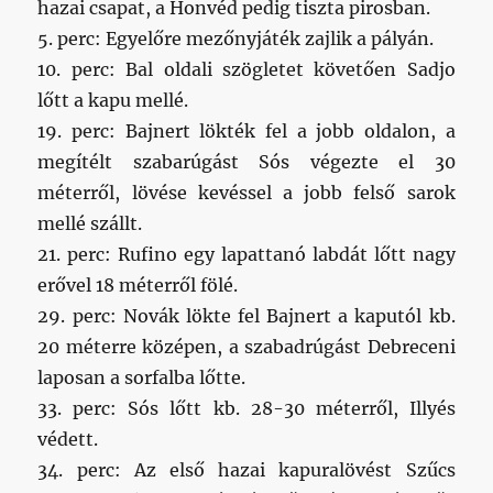
hazai csapat, a Honvéd pedig tiszta pirosban.
5. perc: Egyelőre mezőnyjáték zajlik a pályán.
10. perc: Bal oldali szögletet követően Sadjo
lőtt a kapu mellé.
19. perc: Bajnert lökték fel a jobb oldalon, a
megítélt szabarúgást Sós végezte el 30
méterről, lövése kevéssel a jobb felső sarok
mellé szállt.
21. perc: Rufino egy lapattanó labdát lőtt nagy
erővel 18 méterről fölé.
29. perc: Novák lökte fel Bajnert a kaputól kb.
20 méterre középen, a szabadrúgást Debreceni
laposan a sorfalba lőtte.
33. perc: Sós lőtt kb. 28-30 méterről, Illyés
védett.
34. perc: Az első hazai kapuralövést Szűcs