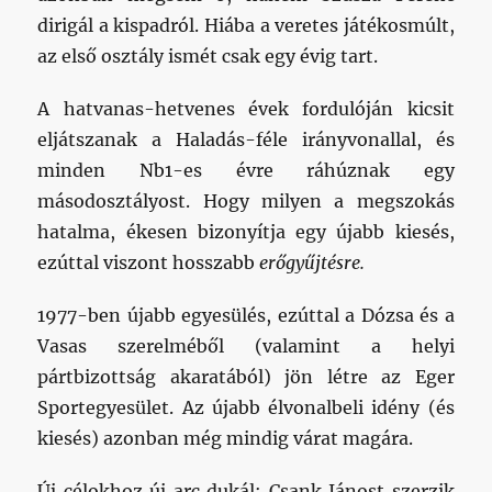
dirigál a kispadról. Hiába a veretes játékosmúlt,
az első osztály ismét csak egy évig tart.
A hatvanas-hetvenes évek fordulóján kicsit
eljátszanak a Haladás-féle irányvonallal, és
minden Nb1-es évre ráhúznak egy
másodosztályost. Hogy milyen a megszokás
hatalma, ékesen bizonyítja egy újabb kiesés,
ezúttal viszont hosszabb
erőgyűjtésre.
1977-ben újabb egyesülés, ezúttal a Dózsa és a
Vasas szerelméből (valamint a helyi
pártbizottság akaratából) jön létre az Eger
Sportegyesület. Az újabb élvonalbeli idény (és
kiesés) azonban még mindig várat magára.
Új célokhoz új arc dukál: Csank Jánost szerzik