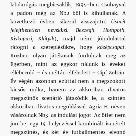
labdarúgás megbicsaklik, 1995-ben Csuhayval
a padon még az Nb2-ből is kihullanak. A
következő évben sikerül visszajutni (
ismét
felejthetetlen nevekkel: Bezzegh, Hompoth,
Kiskapusi, Klátyik
), majd némi jóindulattal
ráfogni a szereplésükre, hogy
középcsapat
.
Közben olyan játékosok fordulnak meg az
Egerben, mint az egykor nálunk is éveket
ellébecoló – és méltán elfeledett – Cipf Zoltán.
Év végén azonban ezúttal nem a megszokott
kiesős móka, hanem az akkoriban divatos
megszűnős scenárió játszódik le, a szintén
akkoriban divatos megoldással: Agria FC néven
vásárolnak Nb3-as indulási jogot. Az ötlet nem
jön be, egy 14. helyezéssel kombinált ismételt
megszűnés, és két év futballmentes elvonó