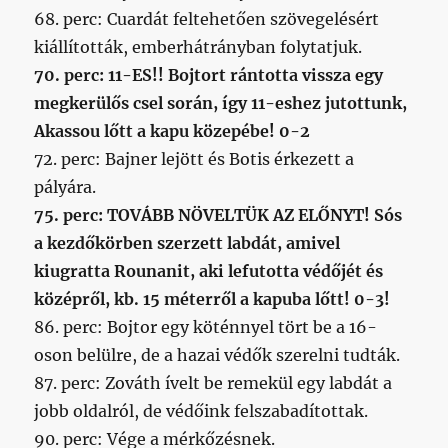
68. perc: Cuardát feltehetően szövegelésért
kiállították, emberhátrányban folytatjuk.
70. perc: 11-ES!! Bojtort rántotta vissza egy
megkerülős csel során, így 11-eshez jutottunk,
Akassou lőtt a kapu közepébe! 0-2
72. perc: Bajner lejött és Botis érkezett a
pályára.
75. perc: TOVÁBB NÖVELTÜK AZ ELŐNYT! Sós
a kezdőkörben szerzett labdát, amivel
kiugratta Rounanit, aki lefutotta védőjét és
középről, kb. 15 méterről a kapuba lőtt! 0-3!
86. perc: Bojtor egy köténnyel tört be a 16-
oson belülre, de a hazai védők szerelni tudták.
87. perc: Zováth ívelt be remekül egy labdát a
jobb oldalról, de védőink felszabadítottak.
90. perc: Vége a mérkőzésnek.