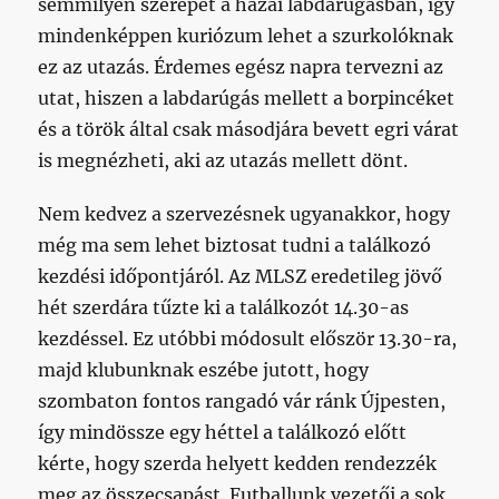
semmilyen szerepet a hazai labdarúgásban, így
mindenképpen kuriózum lehet a szurkolóknak
ez az utazás. Érdemes egész napra tervezni az
utat, hiszen a labdarúgás mellett a borpincéket
és a török által csak másodjára bevett egri várat
is megnézheti, aki az utazás mellett dönt.
Nem kedvez a szervezésnek ugyanakkor, hogy
még ma sem lehet biztosat tudni a találkozó
kezdési időpontjáról. Az MLSZ eredetileg jövő
hét szerdára tűzte ki a találkozót 14.30-as
kezdéssel. Ez utóbbi módosult először 13.30-ra,
majd klubunknak eszébe jutott, hogy
szombaton fontos rangadó vár ránk Újpesten,
így mindössze egy héttel a találkozó előtt
kérte, hogy szerda helyett kedden rendezzék
meg az összecsapást. Futballunk vezetői a sok