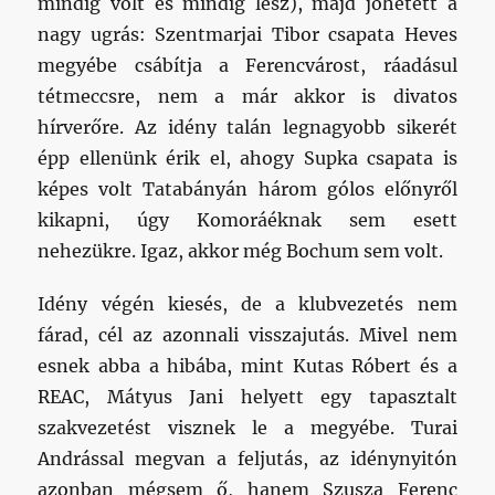
mindig volt és mindig lesz), majd jöhetett a
nagy ugrás: Szentmarjai Tibor csapata Heves
megyébe csábítja a Ferencvárost, ráadásul
tétmeccsre, nem a már akkor is divatos
hírverőre. Az idény talán legnagyobb sikerét
épp ellenünk érik el, ahogy Supka csapata is
képes volt Tatabányán három gólos előnyről
kikapni, úgy Komoráéknak sem esett
nehezükre. Igaz, akkor még Bochum sem volt.
Idény végén kiesés, de a klubvezetés nem
fárad, cél az azonnali visszajutás. Mivel nem
esnek abba a hibába, mint Kutas Róbert és a
REAC, Mátyus Jani helyett egy tapasztalt
szakvezetést visznek le a megyébe. Turai
Andrással megvan a feljutás, az idénynyitón
azonban mégsem ő, hanem Szusza Ferenc