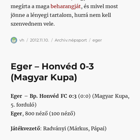
megírta a maga
beharangját
, és mivel most
jönne a lényegi tartalom, hurrá nem kell
szenvednem vele.
Szerző
Közzétéve
Kategória
Címke
vh
2012.11.10.
Archiv.népsport
eger
Eger – Honvéd 0-3
(Magyar Kupa)
Eger – Bp. Honvéd FC 0:3
(0:0) (Magyar Kupa,
5. forduló)
Eger
, 800 néző (100 néző)
Játékvezető
: Radványi (Márkus, Pápai)