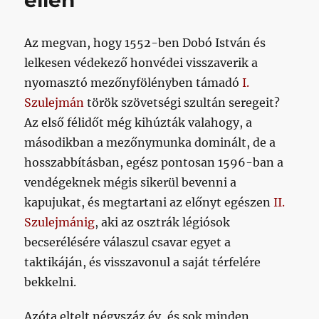
ellen
Az megvan, hogy 1552-ben Dobó István és
lelkesen védekező honvédei visszaverik a
nyomasztó mezőnyfölényben támadó
I.
Szulejmán
török szövetségi szultán seregeit?
Az első félidőt még kihúzták valahogy, a
másodikban a mezőnymunka dominált, de a
hosszabbításban, egész pontosan 1596-ban a
vendégeknek mégis sikerül bevenni a
kapujukat, és megtartani az előnyt egészen
II.
Szulejmánig
, aki az osztrák légiósok
becserélésére válaszul csavar egyet a
taktikáján, és visszavonul a saját térfelére
bekkelni.
Azóta eltelt négyszáz év, és sok minden