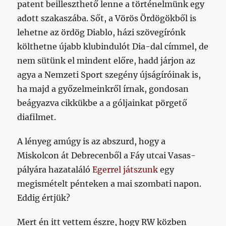
patent beilleszthető lenne a történelmünk egy
adott szakaszába. Sőt, a Vörös Ördögökből is
lehetne az ördög Diablo, házi szövegírónk
költhetne újabb klubindulót Dia-dal címmel, de
nem sütünk el mindent előre, hadd járjon az
agya a Nemzeti Sport szegény újságíróinak is,
ha majd a győzelmeinkről írnak, gondosan
beágyazva cikkükbe a a góljainkat pörgető
diafilmet.
A lényeg amúgy is az abszurd, hogy a
Miskolcon át Debrecenből a Fáy utcai Vasas-
pályára hazataláló
Egerrel játszunk
egy
megismételt pénteken a mai szombati napon.
Eddig értjük?
Mert én itt vettem észre, hogy RW közben