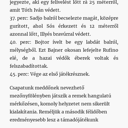
jegyezte, aki egy felívelést lőtt rá 25 méterről,
amit Tóth Iván védett.
37. perc: Sadjo balról becselezte magát, középre
gurított, ahol Sós érkezett és 12 méterről
azonnal lőtt, Illyés bravúrral védett.
40. perc: Bojtor ívelt be egy labdát balról,
mélységből. Ezt Bajner okosan lefejelte Rufino
elé, de a hazai védők éberek voltak és
felszabadítottak.
45. perc: Vége az első játékrésznek.
Csapatunk meddőnek nevezhető
mezőnyfölényben játszik a remek hangulatú
mérkőzésen, komoly helyzetet nem sikerült
kialakítania. Reméljük a második félidőben
eredményesebb lesz a támadójátékunk