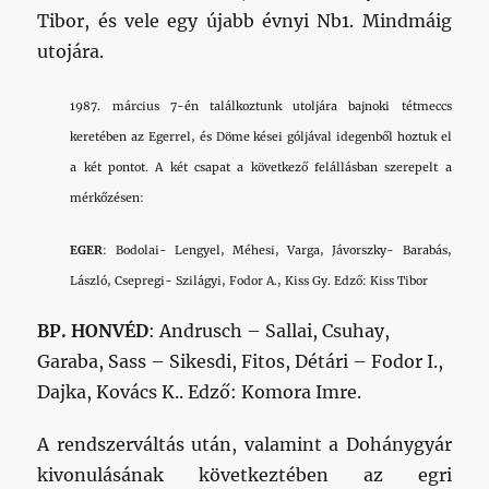
Tibor, és vele egy újabb évnyi Nb1. Mindmáig
utojára.
1987. március 7-én találkoztunk utoljára bajnoki tétmeccs
keretében az Egerrel, és Döme kései góljával idegenből hoztuk el
a két pontot. A két csapat a következő felállásban szerepelt a
mérkőzésen:
EGER
: Bodolai- Lengyel, Méhesi, Varga, Jávorszky- Barabás,
László, Csepregi- Szilágyi, Fodor A., Kiss Gy. Edző: Kiss Tibor
BP. HONVÉD
: Andrusch – Sallai, Csuhay,
Garaba, Sass – Sikesdi, Fitos, Détári – Fodor I.,
Dajka, Kovács K.. Edző: Komora Imre.
A rendszerváltás után, valamint a Dohánygyár
kivonulásának következtében az egri