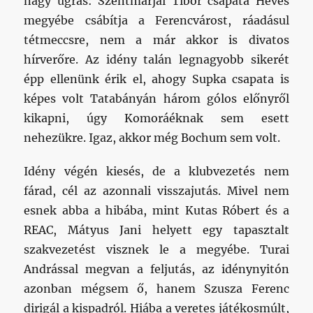
nagy ugrás: Szentmarjai Tibor csapata Heves
megyébe csábítja a Ferencvárost, ráadásul
tétmeccsre, nem a már akkor is divatos
hírverőre. Az idény talán legnagyobb sikerét
épp ellenünk érik el, ahogy Supka csapata is
képes volt Tatabányán három gólos előnyről
kikapni, úgy Komoráéknak sem esett
nehezükre. Igaz, akkor még Bochum sem volt.
Idény végén kiesés, de a klubvezetés nem
fárad, cél az azonnali visszajutás. Mivel nem
esnek abba a hibába, mint Kutas Róbert és a
REAC, Mátyus Jani helyett egy tapasztalt
szakvezetést visznek le a megyébe. Turai
Andrással megvan a feljutás, az idénynyitón
azonban mégsem ő, hanem Szusza Ferenc
dirigál a kispadról. Hiába a veretes játékosmúlt,