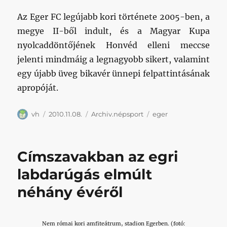
Az Eger FC legújabb kori története 2005-ben, a
megye II-ből indult, és a Magyar Kupa
nyolcaddöntőjének Honvéd elleni meccse
jelenti mindmáig a legnagyobb sikert, valamint
egy újabb üveg bikavér ünnepi felpattintásának
apropóját.
Szerző
Közzétéve
Kategória
Címke
vh
2010.11.08.
Archiv.népsport
eger
Címszavakban az egri
labdarúgás elmúlt
néhány évéről
Nem római kori amfiteátrum, stadion Egerben. (fotó: