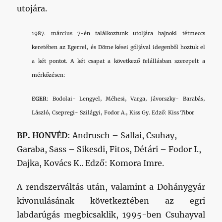
utojára.
1987. március 7-én találkoztunk utoljára bajnoki tétmeccs
keretében az Egerrel, és Döme kései góljával idegenből hoztuk el
a két pontot. A két csapat a következő felállásban szerepelt a
mérkőzésen:
EGER
: Bodolai- Lengyel, Méhesi, Varga, Jávorszky- Barabás,
László, Csepregi- Szilágyi, Fodor A., Kiss Gy. Edző: Kiss Tibor
BP. HONVÉD
: Andrusch – Sallai, Csuhay,
Garaba, Sass – Sikesdi, Fitos, Détári – Fodor I.,
Dajka, Kovács K.. Edző: Komora Imre.
A rendszerváltás után, valamint a Dohánygyár
kivonulásának következtében az egri
labdarúgás megbicsaklik, 1995-ben Csuhayval