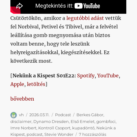
Csütörtökön, amikor a
legutóbbi adást
vettük
fel Norbival, Petivel és Tibivel, már a felvétel
leállítása gomb megnyomása után biztos
voltam benne, hogy tele leszünk
helyreigazításokkal, kiegészítésekkel. Ez
következik most.
[
Nekünk a Kispest S01E22:
Spotify
,
YouTube
,
Apple
,
letöltés
]
„Berkes Gábor, Drezda, gombfoci”
bővebben
Szerző
Közzétéve
Kategória
Címke
vh
2026.03.11.
Podcast
Berkes Gábor
,
disclaimer
,
Dynamo Dresden
,
Első Emelet
,
gombfoci
,
Imre Norbert
,
Kontroll Csoport
,
kupadöntő
,
Nekünk a
Berkes
Kispest
,
podcast
,
Stevie Wonder
7 hozzászólás