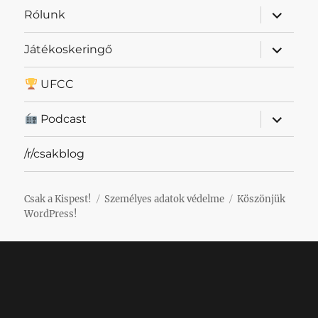
almenü
Rólunk
szétnyit
almenü
Játékoskeringő
szétnyit
UFCC
almenü
Podcast
szétnyit
/r/csakblog
Csak a Kispest!
Személyes adatok védelme
Köszönjük
WordPress!