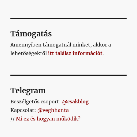
Gábor,
Drezda,
gombfoci
című
bejegyzéshez
Támogatás
Amennyiben támogatnál minket, akkor a
lehetőségekről
itt találsz információt
.
Telegram
Beszélgetős csoport:
@csakblog
Kapcsolat:
@veghhanta
//
Mi ez és hogyan működik?