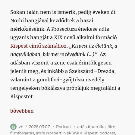
Sokan talán nem is ismerik, pedig éveken át
Norbi hangjával kezdődtek a hazai
mérkőzéseink. A Prosectura énekese adta
ugyanis hangját a XIX nevű alkalmi formáció
Kispest című számához
.
„Kispest az életünk, a
nagyvilágban, bármerre tévedünk (…)”
. Az
adásban viszont a zene csak érintőlegesen
jelenik meg, és inkább a Szekszárd–Drezda,
valamint a gombfoci-gyűjtőszenvedély
tengelyeken bóklászva próbáljuk megtalálni a
Kispestet.
„A történetek köztünk járnak sorozatunkból: Imre 
bővebben
Szerző
Közzétéve
Kategória
Címke
vh
2026.03.07.
Podcast
adásdinamika
,
film
,
filmforgatás
,
Imre Norbert
,
Nekünk a Kispest
,
podcast
,