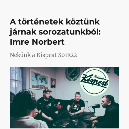
Gábor,
Drezda,
gombfoci
A történetek köztünk
című
bejegyzéshez
járnak sorozatunkból:
Imre Norbert
Nekünk a Kispest S01E22