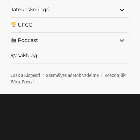
almenü
Játékoskeringő
szétnyit
UFCC
almenü
Podcast
szétnyit
/r/csakblog
Csak a Kispest!
Személyes adatok védelme
Köszönjük
WordPress!