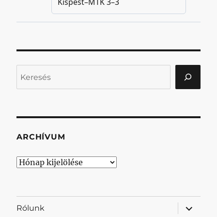
Keresés
ARCHÍVUM
Archívum
almenü
Rólunk
szétnyit