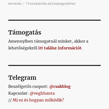
A
tervezés
1 hozzászólás a(z)
bejegyzéshez
történetek
köztünk
járnak
sorozatunkból:
Imre
Támogatás
Norbert
Amennyiben támogatnál minket, akkor a
lehetőségekről
itt találsz információt
.
Telegram
Beszélgetős csoport:
@csakblog
Kapcsolat:
@veghhanta
//
Mi ez és hogyan működik?