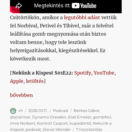
Csütörtökön, amikor a
legutóbbi adást
vettük
fel Norbival, Petivel és Tibivel, már a felvétel
leállítása gomb megnyomása után biztos
voltam benne, hogy tele leszünk
helyreigazításokkal, kiegészítésekkel. Ez
következik most.
[
Nekünk a Kispest S01E22:
Spotify
,
YouTube
,
Apple
,
letöltés
]
„Berkes Gábor, Drezda, gombfoci”
bővebben
Szerző
Közzétéve
Kategória
Címke
vh
2026.03.11.
Podcast
Berkes Gábor
,
disclaimer
,
Dynamo Dresden
,
Első Emelet
,
gombfoci
,
Imre Norbert
,
Kontroll Csoport
,
kupadöntő
,
Nekünk a
Berkes
Kispest
,
podcast
,
Stevie Wonder
7 hozzászólás