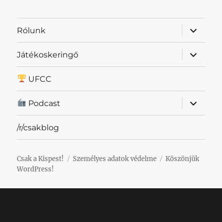
almenü
Rólunk
szétnyit
almenü
Játékoskeringő
szétnyit
UFCC
almenü
Podcast
szétnyit
/r/csakblog
Csak a Kispest!
Személyes adatok védelme
Köszönjük
WordPress!