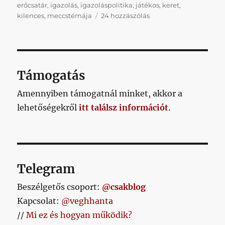
erőcsatár
,
igazolás
,
igazoláspolitika
,
játékos
,
keret
,
Kilences
kilences
,
meccstémája
24 hozzászólás
vagy
tizes
kell?
című
bejegyzéshez
Támogatás
Amennyiben támogatnál minket, akkor a
lehetőségekről
itt találsz információt
.
Telegram
Beszélgetős csoport:
@csakblog
Kapcsolat:
@veghhanta
//
Mi ez és hogyan működik?