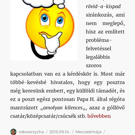
rövid-a-kispad
siránkozás, ami
nem meglepő,
hisz az említett
probléma-
felvetéssel
legalábbis
szoros
kapcsolatban van ez a kérdéskör is. Most már
többé-kevésbé hivatalos, hogy egy posztra
még keresünk embert, egy külföldi támadót, és
ez a poszt egész pontosan Papa H. által régóta
mantrázott „
amolyan kilences
„, azaz a góllövő
„Kilences vagy tizes
csatár/középcsatár/csúcsék stb.
bővebben
Szerző
Közzétéve
Kategória
Címke
robwarzycha
2015.09.14.
Meccstémája