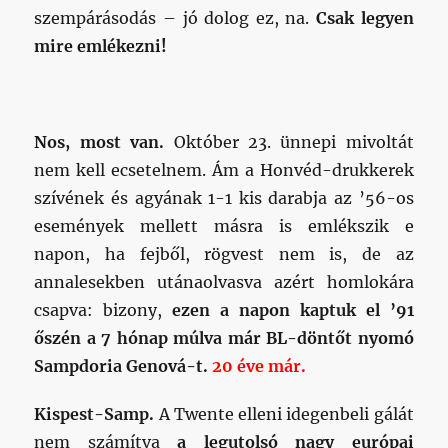
szempárásodás – jó dolog ez, na.
Csak legyen
mire emlékezni!
Nos, most van.
Október 23. ünnepi mivoltát
nem kell ecsetelnem. Ám a Honvéd-drukkerek
szívének és agyának 1-1 kis darabja az ’56-os
események mellett másra is emlékszik e
napon, ha fejből, rögvest nem is, de az
annalesekben utánaolvasva azért homlokára
csapva: bizony,
ezen a napon kaptuk el ’91
őszén a 7 hónap múlva már BL-döntőt nyomó
Sampdoria Genová-t.
20 éve már.
Kispest-Samp.
A Twente elleni idegenbeli gálát
nem számítva
a legutolsó nagy európai