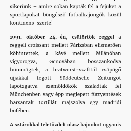
sikerünk
– amire sokan kapták fel a fejüket a
sportlapokat böngésző futballrajongók közül
kontinens-szerte!
1991. október 24.-én, csütörtök reggel
a
reggeli croissant mellett Párizsban elismerően
köhintettek, a kávé mellett Milánóban
vigyorogva, Genovában bosszankodva
hümmögtek, a bratwurst-szafttól csöpögő
ujjakkal fogott Süddeutsche Zeitungot
lapotzgatva szemöldökök szaladtak fel
Münchenben vagy épp meglepett füttyentések
harsantak tortillát majszolva egy madridi
büfében.
A sztárokkal teletűzdelt olasz bajnokot
ugyanis