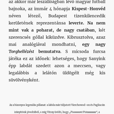
az akkor már leszállóágban lévő magyar futball
bajnoka, az immár 4 hónapja
Kispest-Honvéd
néven létező, Budapest tizenkilencedik
kerületének reprezentánsa
leverte. Na nem
mint vak a poharat, de nagy csatában
, két
szerencsés góllal kiküzdve. Kibrusztolva, azaz
mai analógiával mondhatni,
egy nagy
Torghellézést
bemutatva
. S micsoda furcsa
játéka ez az időnek: lehetséges, hogy Sanyink
épp labdát szedett azon a meccsen, vagy
legalábbis a lelátón üldögélt még kis
süvölvényként.
Az a bizonyos legendás pillanat: a labda már túljutott Vierchowod-on és Pagliucán
irányítónk jóvoltából, s míg Vitray üvölti, hogy „
Pisooooont Pistaaaaaaa”
, a