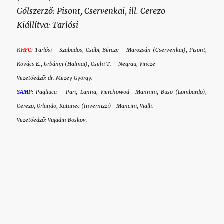
Gólszerző: Pisont, Cservenkai, ill. Cerezo
Kiállítva: Tarlósi
KHFC:
Tarlósi – Szabados, Csábi, Bérczy – Marozsán (Cservenkai), Pisont,
Kovács E., Urbányi (Halmai), Csehi T. – Negrau, Vincze
Vezetőedző: dr. Mezey György.
SAMP:
Pagliuca – Pari, Lanna, Vierchowod -Mannini, Buso (Lombardo),
Cerezo, Orlando, Katanec (Invernizzi)- Mancini, Vialli.
Vezetőedző: Vujadin Boskov.