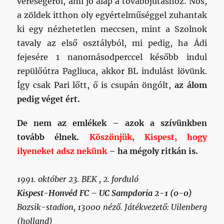
vereségéről, ami jó alap a továbbjutáshoz. Nos,
a zöldek itthon oly egyértelműséggel zuhantak
ki egy nézhetetlen meccsen, mint a Szolnok
tavaly az első osztályból, mi pedig, ha Ádi
fejesére 1 nanomásodperccel később indul
repülőútra Pagliuca, akkor BL indulást lövünk.
Így csak Pari lőtt, ő is csupán öngólt,
az álom
pedig véget ért.
De nem az emlékek – azok a szívünkben
tovább élnek.
Köszönjük, Kispest, hogy
ilyeneket adsz nekünk
– ha mégoly ritkán is.
1991. október 23. BEK , 2. forduló
Kispest-Honvéd FC – UC Sampdoria 2-1 (0-0)
Bozsik-stadion, 13000 néző. Játékvezető: Uilenberg
(holland)