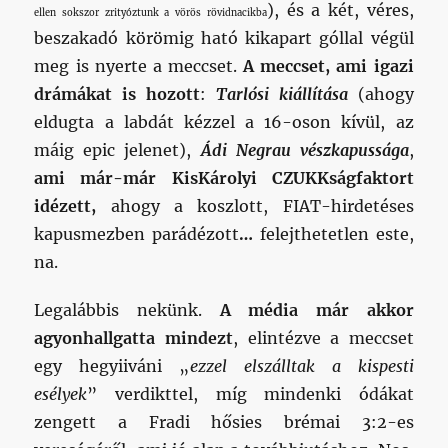
), és a két, véres,
ellen sokszor zrityóztunk a vörös rövidnacikba
beszakadó körömig ható kikapart góllal végül
meg is nyerte a meccset.
A meccset, ami igazi
drámákat is hozott
:
Tarlósi kiállítása
(ahogy
eldugta a labdát kézzel a 16-oson kívül, az
máig epic jelenet),
Ádi Negrau vészkapussága
,
ami már-már KisKárolyi CZUKKságfaktort
idézett,
ahogy a koszlott, FIAT-hirdetéses
kapusmezben parádézott
…
felejthetetlen este,
na.
Legalábbis nekünk.
A média már akkor
agyonhallgatta mindezt
, elintézve a meccset
egy hegyiiváni „
ezzel elszálltak a kispesti
esélyek
” verdikttel, míg mindenki ódákat
zengett a Fradi hősies brémai 3:2-es