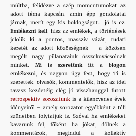
múltba, felidézve a szép momentumokat az
adott téma kapcsán, amin épp gondolatai
járnak, merít egy kis boldogságot… jó is ez.
Emlékezni kell
, hisz az emlékek, a történések
jelölik ki a pontos, masszív vázát, tudati
keretét az adott közösségnek – a közösen
megélt nagy pillanataink összekovácsolnak
minket.
Mi is szeretünk itt a blogon
emlékezni
, és nagyon úgy fest, hogy Ti is
szerettek, olvasók, kommentelők, hisz az idei
tavasz kezdetéig elég jó visszhanggal futott
retrospektív sorozatunk
is a kilencvenes évek
idényeiről – amely sorozatot egyébként a téli
szünetben folytatjuk is. Szóval ha emlékeket
kavarunk fel, főként ha jókat, dőlnek a
kommentárok, megindul a kollektív