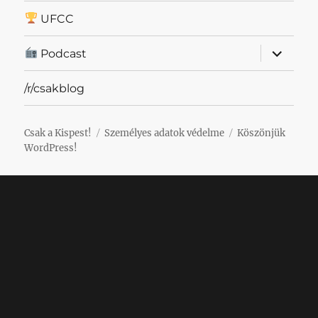
UFCC
almenü
Podcast
szétnyit
/r/csakblog
Csak a Kispest!
Személyes adatok védelme
Köszönjük
WordPress!