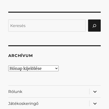
Keresés
ARCHÍVUM
Archívum
almenü
Rólunk
szétnyit
almenü
Játékoskeringő
szétnyit