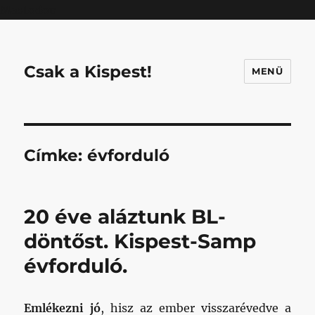
Mastodon
Csak a Kispest!
MENÜ
Címke:
évforduló
20 éve aláztunk BL-
döntőst. Kispest-Samp
évforduló.
Emlékezni jó
, hisz az ember visszarévedve a