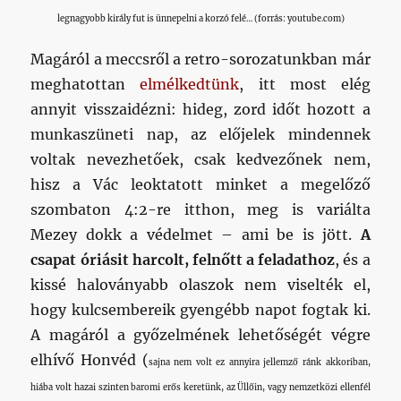
legnagyobb király fut is ünnepelni a korzó felé… (forrás: youtube.com)
Magáról a meccsről a retro-sorozatunkban már
meghatottan
elmélkedtünk
, itt most elég
annyit visszaidézni: hideg, zord időt hozott a
munkaszüneti nap, az előjelek mindennek
voltak nevezhetőek, csak kedvezőnek nem,
hisz a Vác leoktatott minket a megelőző
szombaton 4:2-re itthon, meg is variálta
Mezey dokk a védelmet – ami be is jött.
A
csapat óriásit harcolt, felnőtt a feladathoz
, és a
kissé haloványabb olaszok nem viselték el,
hogy kulcsembereik gyengébb napot fogtak ki.
A magáról a győzelmének lehetőségét végre
elhívő Honvéd (
sajna nem volt ez annyira jellemző ránk akkoriban,
hiába volt hazai szinten baromi erős keretünk, az Üllőin, vagy nemzetközi ellenfél