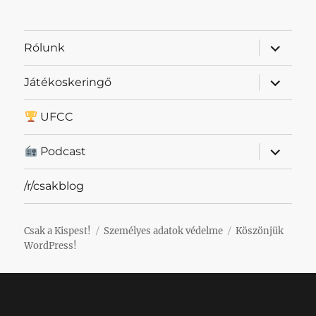
almenü
Rólunk
szétnyit
almenü
Játékoskeringő
szétnyit
UFCC
almenü
Podcast
szétnyit
/r/csakblog
Csak a Kispest!
Személyes adatok védelme
Köszönjük
WordPress!