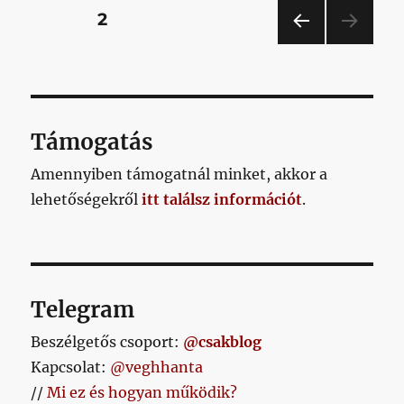
meg
Bejegyzések
OLDAL
2
egy
Waszlavik
ELŐ
lapozása
videót,
ZŐ
és
OLD
AL
azt
mondom
Támogatás
rá,
hogy
Amennyiben támogatnál minket, akkor a
ez
lehetőségekről
itt találsz információt
egy
.
poszt,
sőt,
kecskeméti
beharangozó!
című
Telegram
bejegyzéshez
Beszélgetős csoport:
@csakblog
Kapcsolat:
@veghhanta
//
Mi ez és hogyan működik?