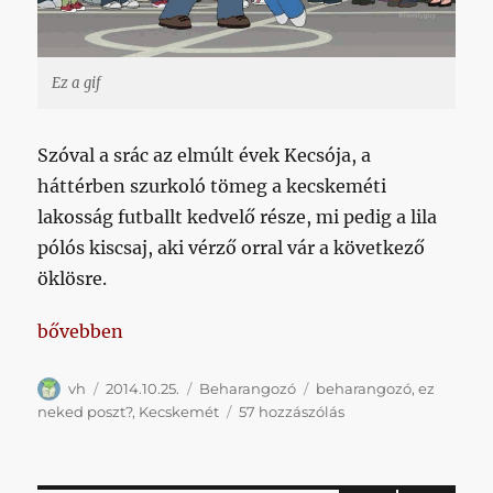
Ez a gif
Szóval a srác az elmúlt évek Kecsója, a
háttérben szurkoló tömeg a kecskeméti
lakosság futballt kedvelő része, mi pedig a lila
pólós kiscsaj, aki vérző orral vár a következő
öklösre.
„Teszek ide egy animgifet meg egy Waszlavik videó
bővebben
Szerző
Közzétéve
Kategória
Címke
vh
2014.10.25.
Beharangozó
beharangozó
,
ez
Teszek
neked poszt?
,
Kecskemét
57 hozzászólás
ide
egy
animgifet