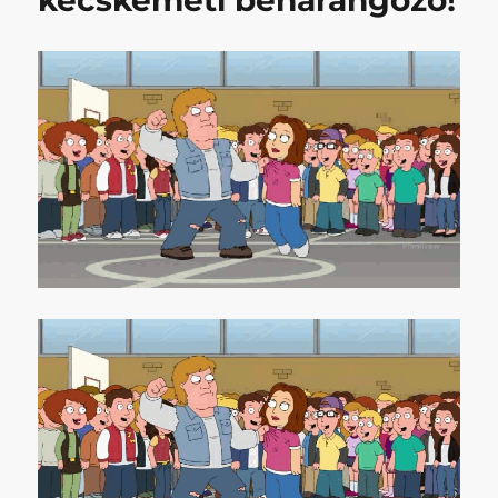
kecskeméti beharangozó!