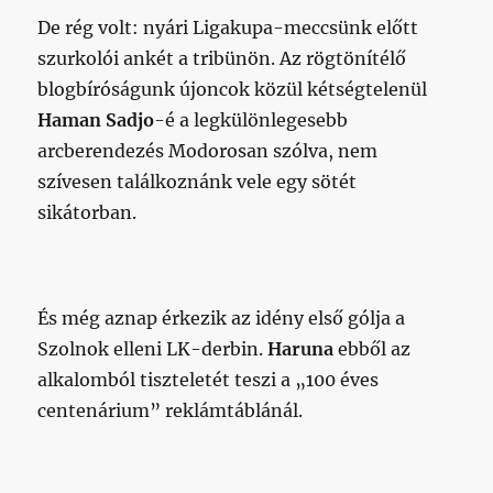
De rég volt: nyári Ligakupa-meccsünk előtt
szurkolói ankét a tribünön. Az rögtönítélő
blogbíróságunk újoncok közül kétségtelenül
Haman Sadjo
-é a legkülönlegesebb
arcberendezés Modorosan szólva, nem
szívesen találkoznánk vele egy sötét
sikátorban.
És még aznap érkezik az idény első gólja a
Szolnok elleni LK-derbin.
Haruna
ebből az
alkalomból tiszteletét teszi a „100 éves
centenárium” reklámtáblánál.