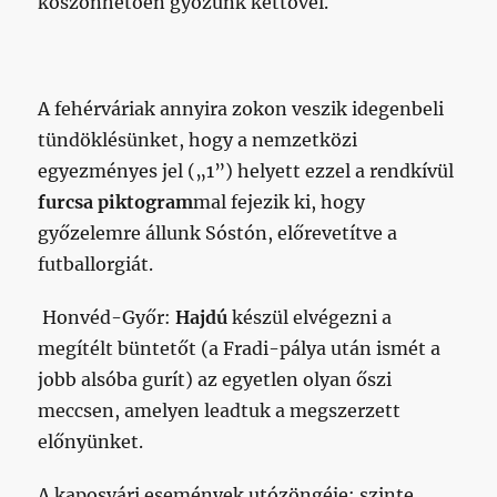
köszönhetően győzünk kettővel.
A fehérváriak annyira zokon veszik idegenbeli
tündöklésünket, hogy a nemzetközi
egyezményes jel („1”) helyett ezzel a rendkívül
furcsa piktogram
mal fejezik ki, hogy
győzelemre állunk Sóstón, előrevetítve a
futballorgiát.
Honvéd-Győr:
Hajdú
készül elvégezni a
megítélt büntetőt (a Fradi-pálya után ismét a
jobb alsóba gurít) az egyetlen olyan őszi
meccsen, amelyen leadtuk a megszerzett
előnyünket.
A kaposvári események utózöngéje: szinte