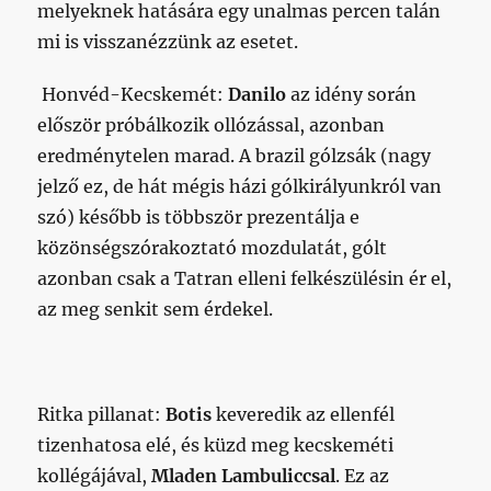
melyeknek hatására egy unalmas percen talán
mi is visszanézzünk az esetet.
Honvéd-Kecskemét:
Danilo
az idény során
először próbálkozik ollózással, azonban
eredménytelen marad. A brazil gólzsák (nagy
jelző ez, de hát mégis házi gólkirályunkról van
szó) később is többször prezentálja e
közönségszórakoztató mozdulatát, gólt
azonban csak a Tatran elleni felkészülésin ér el,
az meg senkit sem érdekel.
Ritka pillanat:
Botis
keveredik az ellenfél
tizenhatosa elé, és küzd meg kecskeméti
kollégájával,
Mladen Lambuliccsal
. Ez az