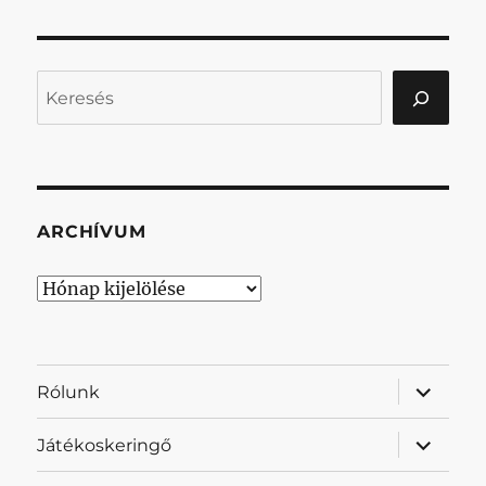
Keresés
ARCHÍVUM
Archívum
almenü
Rólunk
szétnyit
almenü
Játékoskeringő
szétnyit