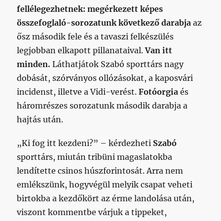
fellélegezhetnek: megérkezett képes
összefoglaló-sorozatunk következő darabja
az
ősz második fele és a tavaszi felkészülés
legjobban elkapott pillanataival.
Van itt
minden.
Láthatjátok Szabó sporttárs nagy
dobását, szórványos ollózásokat, a kaposvári
incidenst, illetve a Vidi-verést.
Fotóorgia
és
háromrészes sorozatunk második darabja a
hajtás után.
„Ki fog itt kezdeni?” – kérdezheti
Szabó
sporttárs, miután tribüni magaslatokba
lendítette csinos húszforintosát. Arra nem
emlékszünk, hogyvégül melyik csapat veheti
birtokba a kezdőkört az érme landolása után,
viszont kommentbe várjuk a tippeket,