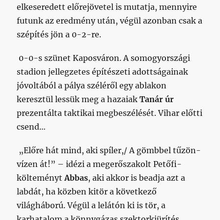
elkeseredett előrejövetel is mutatja, mennyire
futunk az eredmény után, végül azonban csak a
szépítés jön a 0-2-re.
0-0-s szünet Kaposváron. A somogyországi
stadion jellegzetes építészeti adottságainak
jóvoltából a pálya széléről egy ablakon
keresztül lessük meg a hazaiak
Tanár úr
prezentálta taktikai megbeszélését. Vihar előtti
csend…
„Előre hát mind, aki spíler,/ A gömbbel tűzön-
vízen át!” – idézi a megerőszakolt Petőfi-
költeményt
Abbas
, aki akkor is beadja azt a
labdát, ha közben kitör a következő
világháború. Végül a lelátón ki is tör, a
karhatalom a könnygázas szektorkiürítés