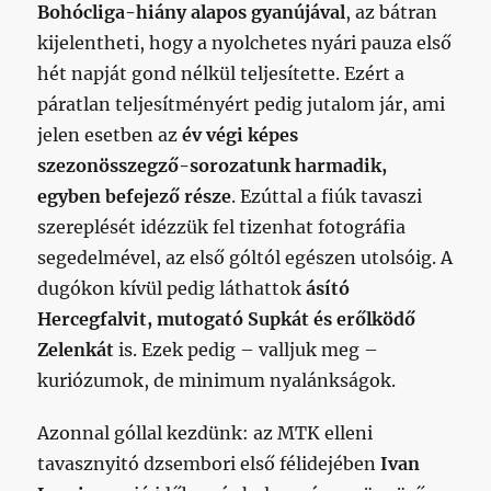
Bohócliga-hiány alapos gyanújával
, az bátran
kijelentheti, hogy a nyolchetes nyári pauza első
hét napját gond nélkül teljesítette. Ezért a
páratlan teljesítményért pedig jutalom jár, ami
jelen esetben az
év végi képes
szezonösszegző-sorozatunk harmadik,
egyben befejező része
. Ezúttal a fiúk tavaszi
szereplését idézzük fel tizenhat fotográfia
segedelmével, az első góltól egészen utolsóig. A
dugókon kívül pedig láthattok
ásító
Hercegfalvit, mutogató Supkát és erőlködő
Zelenkát
is. Ezek pedig – valljuk meg –
kuriózumok, de minimum nyalánkságok.
Azonnal góllal kezdünk: az MTK elleni
tavasznyitó dzsembori első félidejében
Ivan