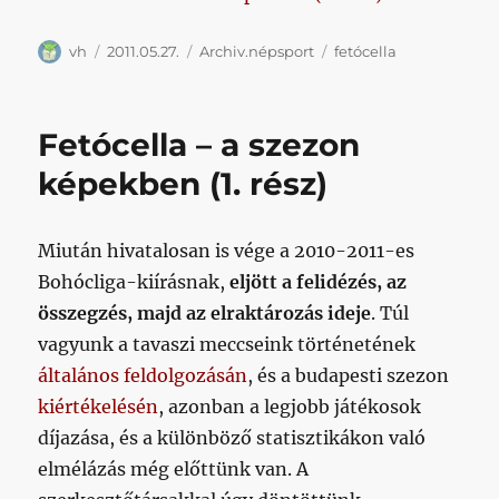
Szerző
Közzétéve
Kategória
Címke
vh
2011.05.27.
Archiv.népsport
fetócella
Fetócella – a szezon
képekben (1. rész)
Miután hivatalosan is vége a 2010-2011-es
Bohócliga-kiírásnak,
eljött a felidézés, az
összegzés, majd az elraktározás ideje
. Túl
vagyunk a tavaszi meccseink történetének
általános feldolgozásán
, és a budapesti szezon
kiértékelésén
, azonban a legjobb játékosok
díjazása, és a különböző statisztikákon való
elmélázás még előttünk van. A