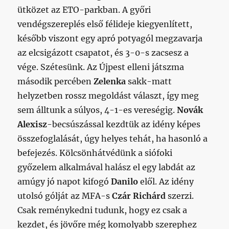
ütközet az ETO-parkban. A győri
vendégszereplés első félideje kiegyenlített,
később viszont egy apró potyagól megzavarja
az elcsigázott csapatot, és 3-0-s zacsesz a
vége.
Szétesünk. Az Újpest elleni játszma
második percében
Zelenka
sakk-matt
helyzetben rossz megoldást választ, így meg
sem álltunk a súlyos, 4-1-es vereségig.
Novák
Alexisz
-becsúszással kezdtük az idény képes
összefoglalását, úgy helyes tehát, ha hasonló a
befejezés. Kölcsönhátvédünk a siófoki
győzelem alkalmával halász el egy labdát az
amúgy jó napot kifogó
Danilo
elől.
Az idény
utolsó gólját az MFA-s
Czár Richárd
szerzi.
Csak reménykedni tudunk, hogy ez csak a
kezdet, és jövőre még komolyabb szerephez