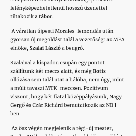
lefényképezhetetlenül hosszú üzenettel
tiltakozik
a tábor
.
A váratlan újpesti Morales-lemondás után
gyorsan új megoldást talál a vezetőség: az MFA
elnöke,
Szalai László
a beugró.
Szalaival a kispadon csupán egy pontot
szállítunk két meccs alatt, és még
Botis
ollózása sem talál utat a hálóba, nem úgy, mint
a múlt tavaszi MTK-meccsen. Pozitívum
viszont, hogy két fiatal középpályásunk, Nagy
Gergő és Czár Richárd bemutatkozik az NB I-
ben.
Az ősz végén megjelenik a régi-új mester,