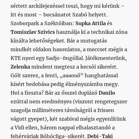
sértett arckifejezéssel teszi, hogy mi kérünk –
itt és most – bocsánatot Szabó helyett.
Szoborpark a Széktóiban:
Supka Attila
és
Tomiszlav Szivics
használja ki a technikai zóna
kínálta lehetőségeket. Bár a mutogatás
mindkét oldalon hasonlatos, a meccset mégis a
KTE nyeri egy Sadjo-öngóllal.
Játékmesterünk,
Zelenka
mindent megtesz a kecsói sikerért.
Gólt szerez, a fenti, „aaaouő” hanghatással
kísért bedobása pedig élményszámba megy.
Hol a fieszta? Bár az ősszel duplázó
Danilo
ezúttal nem eredményes (viszont rengetegszer
szagolja milliméteres távolságról a frissen
vágott gyepet), két szabival mégis egyenlítünk
a Vidi ellen, három nappal elhalasztandó a
fehérváriak Bóhócliga-sikerét.
Debi-Taki