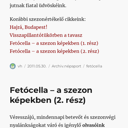
jutnak fiatal üdvöskéink.
Korábbi szezonértékelő cikkeink:
Hajrá, Budapest!
Visszapillantótükörben a tavasz
Fetócella – a szezon képekben (1. rész)
Fetócella – a szezon képekben (2. rész)
Szerző
Közzétéve
Kategória
Címke
vh
2011.05.30.
Archiv.népsport
fetócella
Fetócella – a szezon
képekben (2. rész)
Véresszájú, mindennapi betevőt és szezonvégi
nyalánkságokat váró és igénylő
olvasóink