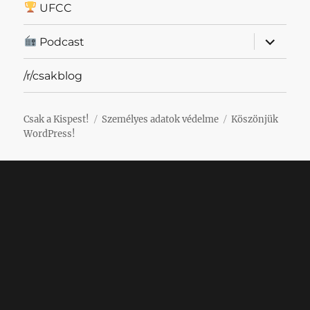
UFCC
almenü
Podcast
szétnyit
/r/csakblog
Csak a Kispest!
Személyes adatok védelme
Köszönjük
WordPress!