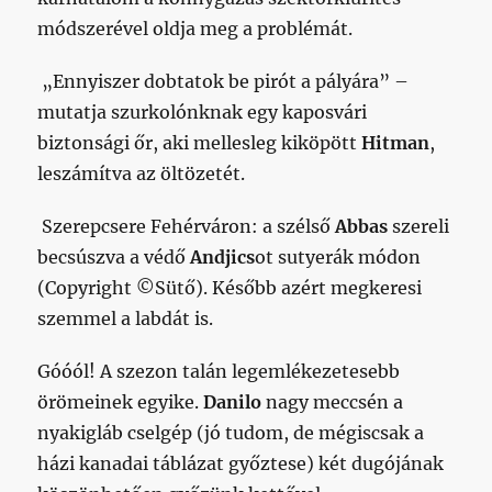
módszerével oldja meg a problémát.
„Ennyiszer dobtatok be pirót a pályára” –
mutatja szurkolónknak egy kaposvári
biztonsági őr, aki mellesleg kiköpött
Hitman
,
leszámítva az öltözetét.
Szerepcsere Fehérváron: a szélső
Abbas
szereli
becsúszva a védő
Andjics
ot sutyerák módon
(Copyright ©Sütő). Később azért megkeresi
szemmel a labdát is.
Góóól! A szezon talán legemlékezetesebb
örömeinek egyike.
Danilo
nagy meccsén a
nyakigláb cselgép (jó tudom, de mégiscsak a
házi kanadai táblázat győztese) két dugójának