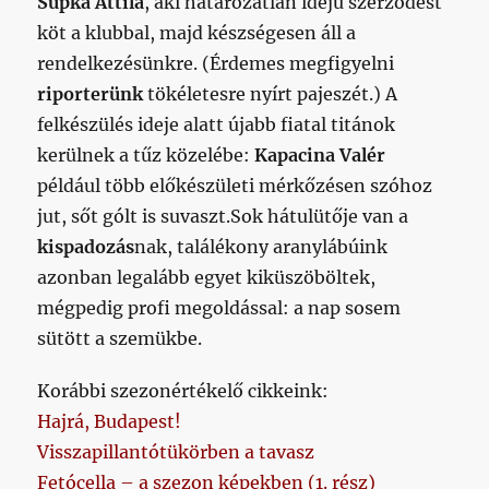
Supka Attila
, aki határozatlan idejű szerződést
köt a klubbal, majd készségesen áll a
rendelkezésünkre. (Érdemes megfigyelni
riporterünk
tökéletesre nyírt pajeszét.)
A
felkészülés ideje alatt újabb fiatal titánok
kerülnek a tűz közelébe:
Kapacina Valér
például több előkészületi mérkőzésen szóhoz
jut, sőt gólt is suvaszt.
Sok hátulütője van a
kispadozás
nak, találékony aranylábúink
azonban legalább egyet kiküszöböltek,
mégpedig profi megoldással: a nap sosem
sütött a szemükbe.
Korábbi szezonértékelő cikkeink:
Hajrá, Budapest!
Visszapillantótükörben a tavasz
Fetócella – a szezon képekben (1. rész)