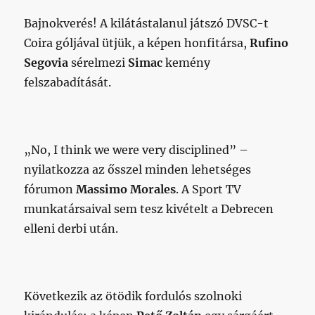
Bajnokverés! A kilátástalanul játszó DVSC-t
Coira góljával ütjük, a képen honfitársa,
Rufino
Segovia
sérelmezi
Simac
kemény
felszabadítását.
„No, I think we were very disciplined” –
nyilatkozza az ősszel minden lehetséges
fórumon
Massimo Morales
. A Sport TV
munkatársaival sem tesz kivételt a Debrecen
elleni derbi után.
Következik az ötödik fordulós szolnoki