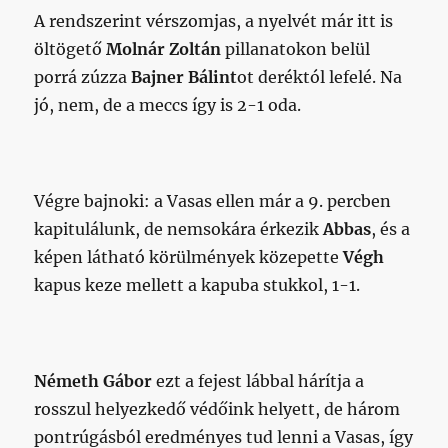
A rendszerint vérszomjas, a nyelvét már itt is
öltögető
Molnár Zoltán
pillanatokon belül
porrá zúzza
Bajner Bálint
ot deréktól lefelé. Na
jó, nem, de a meccs így is 2-1 oda.
Végre bajnoki: a Vasas ellen már a 9. percben
kapitulálunk, de nemsokára érkezik
Abbas
, és a
képen látható körülmények közepette
Végh
kapus keze mellett a kapuba stukkol, 1-1.
Németh Gábor
ezt a fejest lábbal hárítja a
rosszul helyezkedő védőink helyett, de három
pontrúgásból eredményes tud lenni a Vasas, így