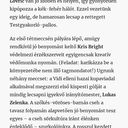
Lovric
van jó időben és helyen, így gyönyörűen
kipúpozza a kék-fehér hálót. Ezzel vezetünk
egy ideig, de hamarosan lecsap a rettegett
Testgyakorló-pallos.
Az első tétmeccsén pályára lépő, amúgy
rendkívül jó benyomást keltő
Kris
Bright
védelmezi érzékszerveit egyigencsak kreatív
védőmunka nyomán. (Feladat: karikázza be a
környezetébe nem illő tagmondatot!)
Ugrunk
néhány meccset: a Vidi elleni hazai kupaviadal
alkalmával megszerzi első kispesti gólját a
mindig lecsapni igyekvő irányítómester,
Lukas
Zelenka
. A szőkés-vöröses-barnás cseh a
tavasz folyamán alapvetően jó benyomást tesz
egyes – a cseh sörkultúra iránt élénken
érdeklődő – szurkolóinkra.
A rosszul kezdett