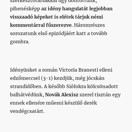
szerkesztőtársakkal úgy döntöttünk,
pihenésképp
az idény hangulatát legjobban
visszaadó képeket is elétek tárjuk némi
kommentárral fűszerezve
. Háromrészes
sorozatunk első epizódjáért katt a tovább
gombra.
Idényünket a román Victoria Branesti elleni
edzőmeccsel (3-1) kezdjük, még jócskán
strandidőben. A később Siófokra kölcsönadott
balhátvédünk,
Novák Alexisz
szerel tisztán egy
ennek ellenére műesni készülő derék
vendégcsatárt.