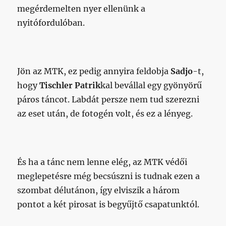
megérdemelten nyer ellenünk a
nyitófordulóban.
Jön az MTK, ez pedig annyira feldobja
Sadjo
-t,
hogy
Tischler Patrik
kal bevállal egy gyönyörű
páros táncot. Labdát persze nem tud szerezni
az eset után, de fotogén volt, és ez a lényeg.
És ha a tánc nem lenne elég, az MTK védői
meglepetésre még becsúszni is tudnak ezen a
szombat délutánon, így elviszik a három
pontot a két pirosat is begyűjtő csapatunktól.