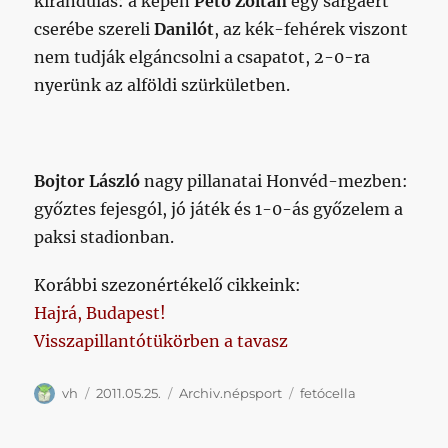
kirándulás: a képen
Pető Zoltán
egy sárgáért
cserébe szereli
Danilót
, az kék-fehérek viszont
nem tudják elgáncsolni a csapatot, 2-0-ra
nyerünk az alföldi szürkületben.
Bojtor László
nagy pillanatai Honvéd-mezben:
győztes fejesgól, jó játék és 1-0-ás győzelem a
paksi stadionban.
Korábbi szezonértékelő cikkeink:
Hajrá, Budapest!
Visszapillantótükörben a tavasz
Szerző
Közzétéve
Kategória
Címke
vh
2011.05.25.
Archiv.népsport
fetócella