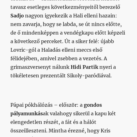
tavasz esetleges következményeitől berezelő
Sadjo
nagyon igyekezik a Hali elleni hazain:
nem zavarja, hogy se labda, se út nincs előtte,
de ő mindenképpen a vendégkapu előtt képzeli
a következő perceket.
Út a siker felé: újabb
Lovric-gól a Haladás elleni meccs első
félidejében, amivel zsebben a vezetés. A
grimaszversenyt nálunk
Hidi Partik
nyeri a
tökéletesen prezentált Sikoly-paródiával.
Pápai pókhálózás – először: a
gondos
pályamunkás
ak valahogy sikerül a kapu két
elengedetlen részét, a fát és a hálót
összeilleszteni. Mintha érezné, hogy Kris