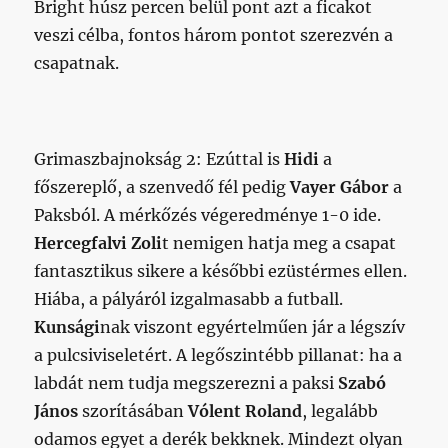
Bright húsz percen belül pont azt a ficakot
veszi célba, fontos három pontot szerezvén a
csapatnak.
Grimaszbajnokság 2: Ezúttal is
Hidi
a
főszereplő, a szenvedő fél pedig
Vayer Gábor
a
Paksból. A mérkőzés végeredménye 1-0 ide.
Hercegfalvi Zoli
t nemigen hatja meg a csapat
fantasztikus sikere a későbbi ezüstérmes ellen.
Hiába, a pályáról izgalmasabb a futball.
Kunsági
nak viszont egyértelműen jár a légszív
a pulcsiviseletért.
A legőszintébb pillanat: ha a
labdát nem tudja megszerezni a paksi
Szabó
János
szorításában
Vólent Roland
, legalább
odamos egyet a derék bekknek. Mindezt olyan