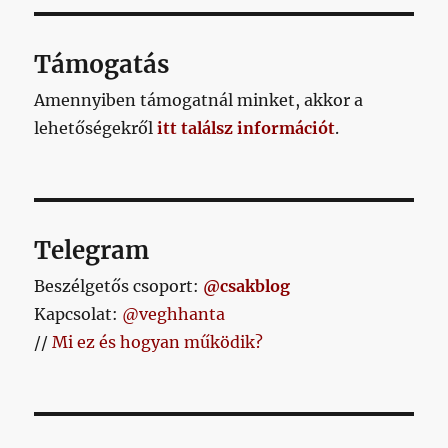
Támogatás
Amennyiben támogatnál minket, akkor a
lehetőségekről
itt találsz információt
.
Telegram
Beszélgetős csoport:
@csakblog
Kapcsolat:
@veghhanta
//
Mi ez és hogyan működik?