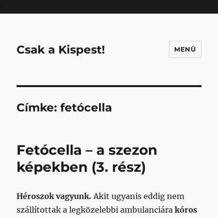
Mastodon
Csak a Kispest!
MENÜ
Címke:
fetócella
Fetócella – a szezon
képekben (3. rész)
Héroszok vagyunk.
Akit ugyanis eddig nem
szállítottak a legközelebbi ambulanciára
kóros