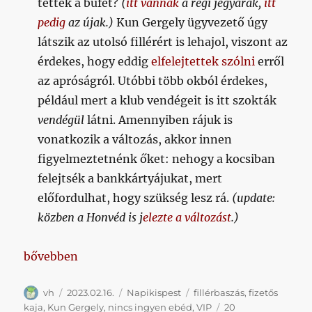
tették a büfét?
(
itt vannak
a régi jegyárak,
itt
pedig
az újak.)
Kun Gergely ügyvezető úgy
látszik az utolsó fillérért is lehajol, viszont az
érdekes, hogy eddig
elfelejtettek szólni
erről
az apróságról. Utóbbi több okból érdekes,
például mert a klub vendégeit is itt szokták
vendégül
látni. Amennyiben rájuk is
vonatkozik a változás, akkor innen
figyelmeztetnénk őket: nehogy a kocsiban
felejtsék a bankkártyájukat, mert
előfordulhat, hogy szükség lesz rá.
(update:
közben a Honvéd is j
elezte a változást
.)
„Napikispest 2023/02/16”
bővebben
Szerző
Közzétéve
Kategória
Címke
vh
2023.02.16.
Napikispest
fillérbaszás
,
fizetős
kaja
,
Kun Gergely
,
nincs ingyen ebéd
,
VIP
20