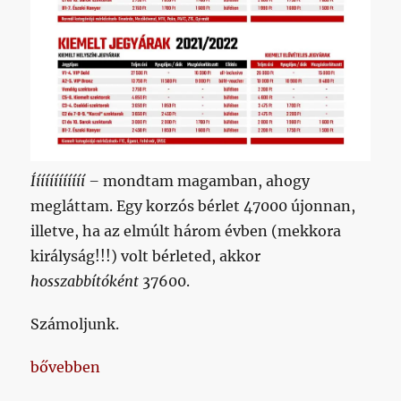
Íííííííííííí –
mondtam magamban, ahogy
megláttam. Egy korzós bérlet 47000 újonnan,
illetve, ha az elmúlt három évben (mekkora
királyság!!!) volt bérleted, akkor
hosszabbítóként
37600.
Számoljunk.
„Kijöttek a bérlet- és jegyárak a következő idényre
bővebben