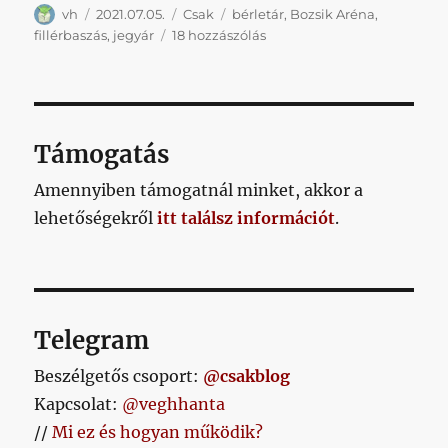
Szerző
Közzétéve
Kategória
Címke
vh
2021.07.05.
Csak
bérletár
,
Bozsik Aréna
,
Kijöttek
fillérbaszás
,
jegyár
18 hozzászólás
a
bérlet-
és
jegyárak
a
Támogatás
következő
idényre
Amennyiben támogatnál minket, akkor a
című
lehetőségekről
itt találsz információt
.
bejegyzéshez
Telegram
Beszélgetős csoport:
@csakblog
Kapcsolat:
@veghhanta
//
Mi ez és hogyan működik?