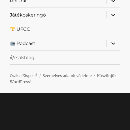
Rólunk
szétnyit
almenü
Játékoskeringő
szétnyit
UFCC
almenü
Podcast
szétnyit
/r/csakblog
Csak a Kispest!
Személyes adatok védelme
Köszönjük
WordPress!