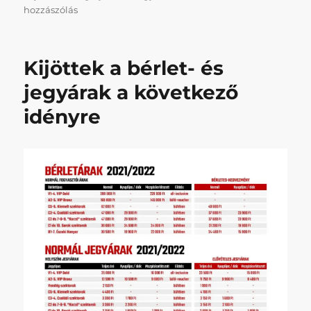
Napikispest
hozzászólás
2023/02/16
című
bejegyzéshez
Kijöttek a bérlet- és
jegyárak a következő
idényre