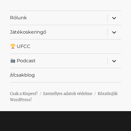
almenü
Rólunk
szétnyit
almenü
Játékoskeringő
szétnyit
UFCC
almenü
Podcast
szétnyit
/r/csakblog
Csak a Kispest!
Személyes adatok védelme
Köszönjük
WordPress!