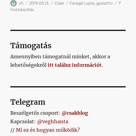
Szerző
Közzétéve
Kategória
Címke
vh
2019.05.13.
Csak
Faragó Lajos
,
gyászhír
7
Elhunyt
hozzászólás
Faragó
Lajos
című
bejegyzéshez
Támogatás
Amennyiben támogatnál minket, akkor a
lehetőségekről
itt találsz információt
.
Telegram
Beszélgetős csoport:
@csakblog
Kapcsolat:
@veghhanta
//
Mi ez és hogyan működik?