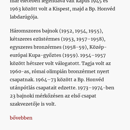
már életében legendává vált kapus 1945 és
1963 között volt a Kispest, majd a Bp. Honvéd
labdarúgója.
Háromszoros bajnok (1952, 1954, 1955),
kétszeres ezüstérmes (1953, 1957–1958),
egyszeres bronzérmes (1958-59), Közép-
európai Kupa-győztes (1959). 1954–1957
között hétszer volt válogatott. Tagja volt az
1960-as, római olimpián bronzérmet nyert
csapatnak. 1964–73 között a Bp. Honvéd
utánpótlás csapatait edzette. 1973–1974-ben
23 bajnoki mérkőzésen az első csapat
szakvezetője is volt.
„Elhunyt Faragó Lajos”
bővebben