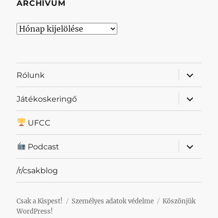
ARCHÍVUM
Archívum
almenü
Rólunk
szétnyit
almenü
Játékoskeringő
szétnyit
UFCC
almenü
Podcast
szétnyit
/r/csakblog
Csak a Kispest!
Személyes adatok védelme
Köszönjük
WordPress!