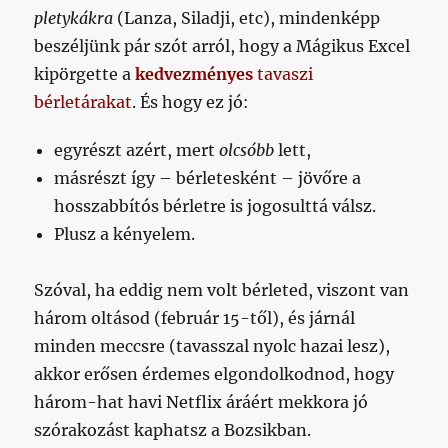
pletykákra
(Lanza, Siladji, etc), mindenképp
beszéljünk pár szót arról, hogy a Mágikus Excel
kipörgette a
kedvezményes
tavaszi
bérletárakat
. És hogy ez jó:
egyrészt azért, mert
olcsóbb
lett,
másrészt így – bérletesként – jövőre a
hosszabbítós bérletre is jogosulttá válsz.
Plusz a kényelem.
Szóval, ha eddig nem volt bérleted, viszont van
három oltásod (február 15-től), és járnál
minden meccsre (tavasszal nyolc hazai lesz),
akkor erősen érdemes elgondolkodnod, hogy
három-hat havi Netflix áráért mekkora jó
szórakozást kaphatsz a Bozsikban.