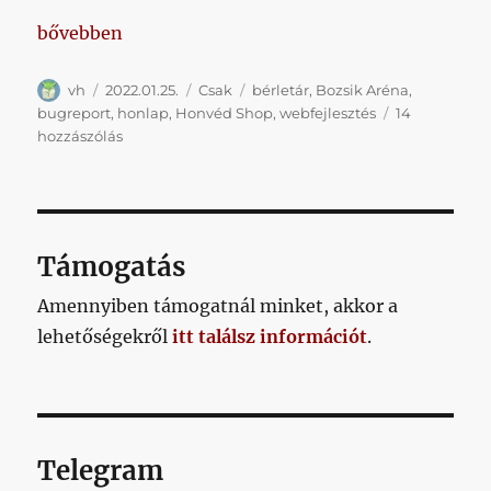
„Tavaszi bérlet, csendben elindult weblap, bugrepo
bővebben
Szerző
Közzétéve
Kategória
Címke
vh
2022.01.25.
Csak
bérletár
,
Bozsik Aréna
,
bugreport
,
honlap
,
Honvéd Shop
,
webfejlesztés
14
Tavaszi
hozzászólás
bérlet,
csendben
elindult
weblap,
bugreport
Támogatás
című
bejegyzéshez
Amennyiben támogatnál minket, akkor a
lehetőségekről
itt találsz információt
.
Telegram