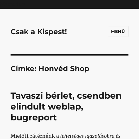
Mastodon
Csak a Kispest!
MENÜ
Címke:
Honvéd Shop
Tavaszi bérlet, csendben
elindult weblap,
bugreport
Mielőtt rátérnénk a
lehetséges igazolásokra
és