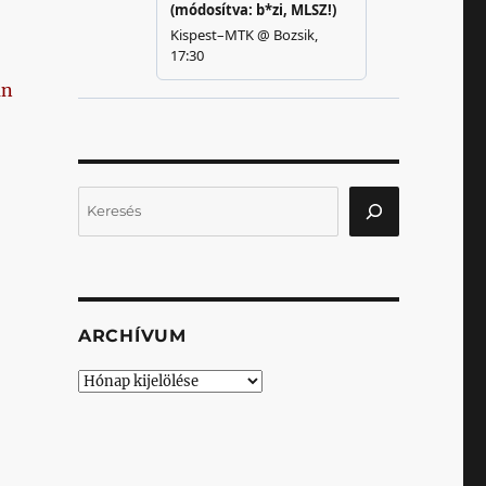
án
Keresés
ARCHÍVUM
Archívum