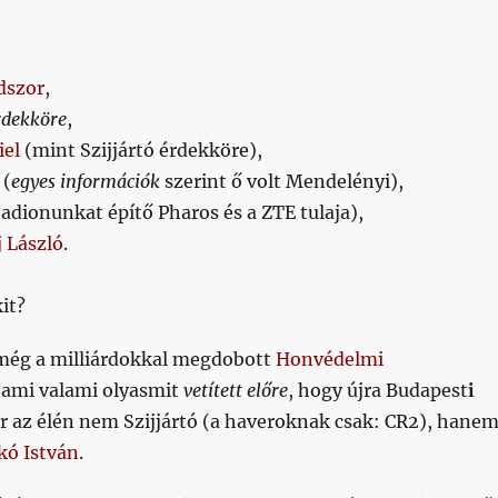
dszor
,
rdekköre
,
iel
(mint Szijjártó érdekköre),
(
egyes
információk
szerint ő volt Mendelényi),
tadionunkat építő Pharos és a ZTE tulaja),
j László
.
it?
t még a milliárdokkal megdobott
Honvédelmi
, ami valami olyasmit
vetített előre
, hogy újra Budapest
i
r az élén nem Szijjártó (a haveroknak csak: CR2), hane
kó István
.