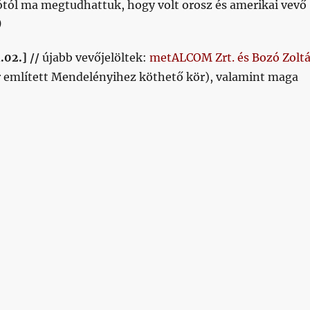
ól ma megtudhattuk, hogy volt orosz és amerikai vevő
)
.02.] //
újabb vevőjelöltek:
metALCOM Zrt. és Bozó Zolt
 említett Mendelényihez köthető kör), valamint maga