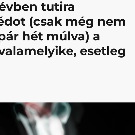
évben tutira
édot (csak még nem
 pár hét múlva) a
valamelyike, esetleg