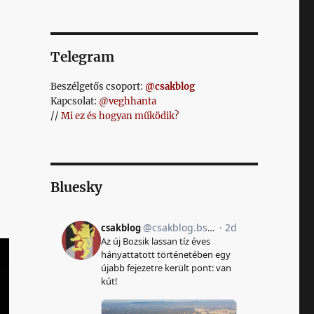
Telegram
Beszélgetős csoport:
@csakblog
Kapcsolat:
@veghhanta
//
Mi ez és hogyan működik?
Bluesky