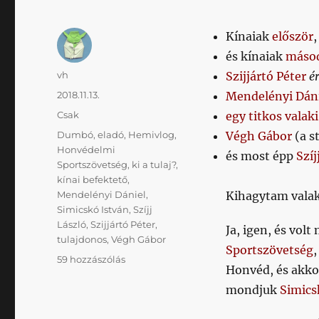
Kínaiak
először
,
és kínaiak
máso
Szerző
vh
Szijjártó Péter
é
Közzétéve
2018.11.13.
Mendelényi Dán
Kategória
Csak
egy titkos valaki
Címke
Dumbó
,
eladó
,
Hemivlog
,
Végh Gábor
(a s
Honvédelmi
és most épp
Szíj
Sportszövetség
,
ki a tulaj?
,
kínai befektető
,
Mendelényi Dániel
,
Kihagytam valak
Simicskó István
,
Szíjj
László
,
Szijjártó Péter
,
Ja, igen, és vol
tulajdonos
,
Végh Gábor
Sportszövetség
Az
59 hozzászólás
Honvéd, és akko
elmúlt
másfél
mondjuk
Simics
évben
tutira