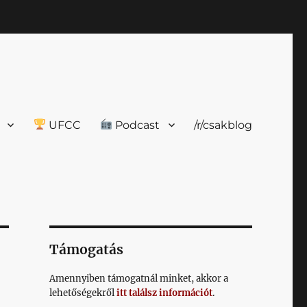
UFCC
Podcast
/r/csakblog
Támogatás
Amennyiben támogatnál minket, akkor a
lehetőségekről
itt találsz információt
.