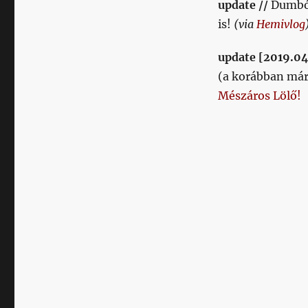
update //
Dumbót
megvette
is!
(via
Hemivlog
a
Honvédot
update [2019.04
(csak
még
(a korábban már
nem
Mészáros Lölő!
jelentik
be,
majd
pár
hét
múlva)
a
következő
nevek
valamelyike,
esetleg
mindegyike
című
bejegyzéshez