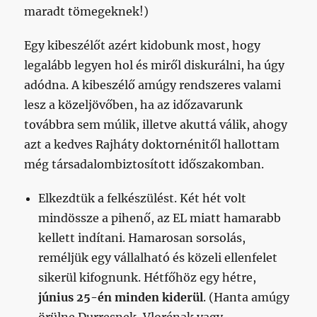
maradt tömegeknek!)
Egy kibeszélőt azért kidobunk most, hogy
legalább legyen hol és miről diskurálni, ha úgy
adódna. A kibeszélő amúgy rendszeres valami
lesz a közeljövőben, ha az időzavarunk
továbbra sem múlik, illetve akuttá válik, ahogy
azt a kedves Rajháty doktornénitől hallottam
még társadalombiztosított időszakomban.
Elkezdtük a felkészülést. Két hét volt
mindössze a pihenő, az EL miatt hamarabb
kellett indítani. Hamarosan sorsolás,
reméljük egy vállalható és közeli ellenfelet
sikerül kifognunk. Hétfőhöz egy hétre,
június 25-én minden kiderül
. (Hanta amúgy