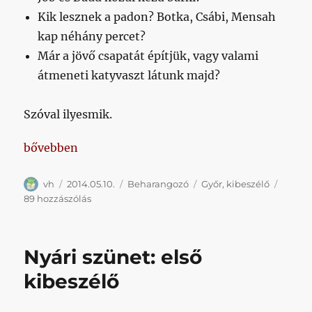
Kik lesznek a padon? Botka, Csábi, Mensah
kap néhány percet?
Már a jövő csapatát építjük, vagy valami
átmeneti katyvaszt látunk majd?
Szóval ilyesmik.
„Kibeszélő Győrre”
bővebben
Szerző
Közzétéve
Kategória
Címke
vh
2014.05.10.
Beharangozó
Győr
,
kibeszélő
Kibeszélő
89 hozzászólás
Győrre
című
bejegyzéshez
Nyári szünet: első
kibeszélő