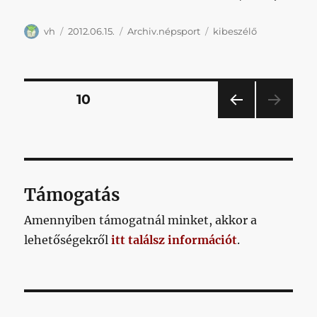
Szerző
Közzétéve
Kategória
Címke
vh
2012.06.15.
Archiv.népsport
kibeszélő
Bejegyzések
OLDAL
10
ELŐ
lapozása
ZŐ
OLD
AL
Támogatás
Amennyiben támogatnál minket, akkor a
lehetőségekről
itt találsz információt
.