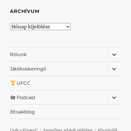
ARCHÍVUM
Archívum
almenü
Rólunk
szétnyit
almenü
Játékoskeringő
szétnyit
UFCC
almenü
Podcast
szétnyit
/r/csakblog
Csak a Kispest!
Személyes adatok védelme
Köszönjük