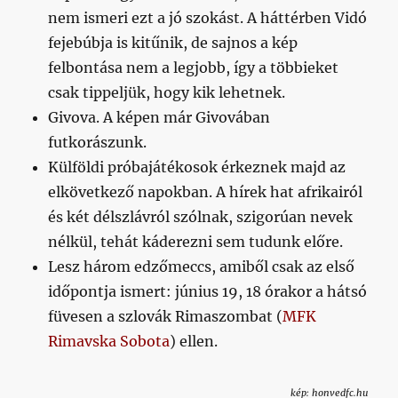
nem ismeri ezt a jó szokást. A háttérben Vidó
fejebúbja is kitűnik, de sajnos a kép
felbontása nem a legjobb, így a többieket
csak tippeljük, hogy kik lehetnek.
Givova. A képen már Givovában
futkorászunk.
Külföldi próbajátékosok érkeznek majd az
elkövetkező napokban. A hírek hat afrikairól
és két délszlávról szólnak, szigorúan nevek
nélkül, tehát káderezni sem tudunk előre.
Lesz három edzőmeccs, amiből csak az első
időpontja ismert: június 19, 18 órakor a hátsó
füvesen a szlovák Rimaszombat (
MFK
Rimavska Sobota
) ellen.
kép: honvedfc.hu