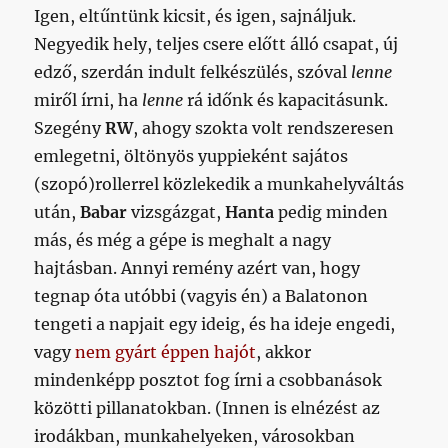
Igen, eltűntünk kicsit, és igen, sajnáljuk.
Negyedik hely, teljes csere előtt álló csapat, új
edző, szerdán indult felkészülés, szóval
lenne
miről írni, ha
lenne
rá időnk és kapacitásunk.
Szegény
RW
, ahogy szokta volt rendszeresen
emlegetni, öltönyös yuppieként sajátos
(szopó)rollerrel közlekedik a munkahelyváltás
után,
Babar
vizsgázgat,
Hanta
pedig minden
más, és még a gépe is meghalt a nagy
hajtásban. Annyi remény azért van, hogy
tegnap óta utóbbi (vagyis én) a Balatonon
tengeti a napjait egy ideig, és ha ideje engedi,
vagy
nem gyárt éppen hajót
, akkor
mindenképp posztot fog írni a csobbanások
közötti pillanatokban. (Innen is elnézést az
irodákban, munkahelyeken, városokban