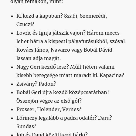
olyan témákon, mint:
Ki kezd a kapuban? Szabi, Szemerédi,
Czuczi?
Lovric és Ignja játszik vajon? Három meccs
lehet hátra a kispesti pályafutásukból, szóval
Kovács János, Navarro vagy Bobál Dávid
lassan adja magát.
Nagy Geri kezdő lesz? Múlt héten valami
kisebb betegsége miatt maradt ki. Kapacina?
Zsivány? Padon?
Bobál Geri újra kezdő középcsatárban?
Összejön végre az első gól?
Prosser, Holender, Vernes?
Lőrinczy legalább a padra odafér? Daru?
Sundas?
Job és Daud közül kezd bárki?