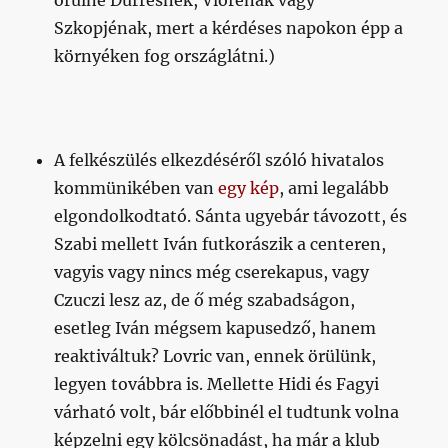
örülne Durresnek, Vlorénak vagy
Szkopjénak, mert a kérdéses napokon épp a
környéken fog országlátni.)
A felkészülés elkezdéséről szóló hivatalos
kommünikében van
egy kép
, ami legalább
elgondolkodtató. Sánta ugyebár távozott, és
Szabi mellett Iván futkorászik a centeren,
vagyis vagy nincs még cserekapus, vagy
Czuczi lesz az, de ő még szabadságon,
esetleg Iván mégsem kapusedző, hanem
reaktiváltuk? Lovric van, ennek örülünk,
legyen továbbra is. Mellette Hidi és Fagyi
várható volt, bár előbbinél el tudtunk volna
képzelni egy kölcsönadást, ha már a klub