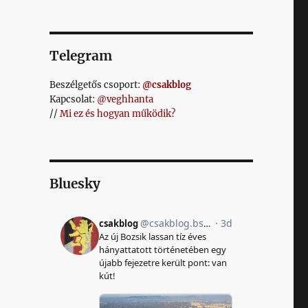
Telegram
Beszélgetős csoport:
@csakblog
Kapcsolat:
@veghhanta
//
Mi ez és hogyan működik?
Bluesky