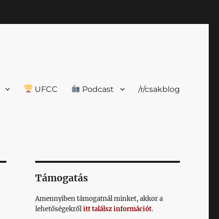
UFCC
Podcast
/r/csakblog
Támogatás
Amennyiben támogatnál minket, akkor a
lehetőségekről
itt találsz információt
.