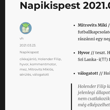
Napikispest 2021.
Mitrovits Miki /
futballkapcsolat
Szerző
vh
rászánni egy ne
Közzétéve
2021.03.23.
Kategória
Napikispest
Hyvor //
teszt. H
Címke
cikkajánló
,
Holender Filip
,
Sri Lanka-i(!!!)
hyvor
,
kommentmotor
,
mez
,
Mitrovits Miklós
,
válogatott //
Hol
sérülés
,
válogatott
Holender Filip k
jelenlegi állap
nem csatlakozik 
még elképzelhet