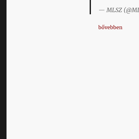
— MLSZ (@ML
„Napikispest 202
bővebben