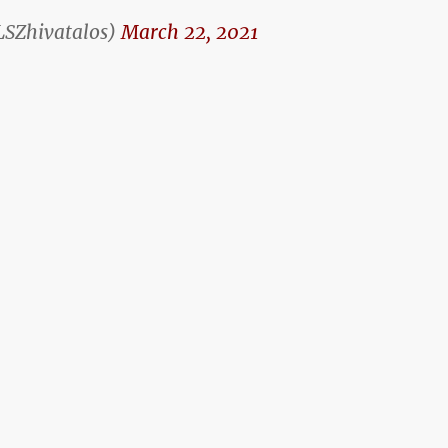
SZhivatalos)
March 22, 2021
1.03.23.”