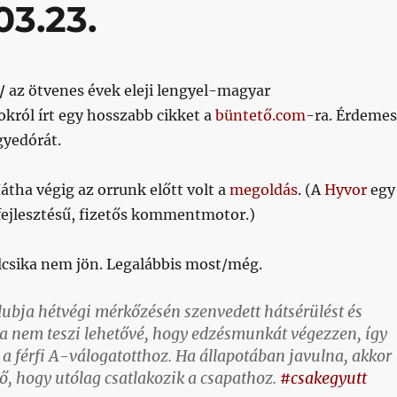
03.23.
/
az ötvenes évek eleji lengyel-magyar
okról írt egy hosszabb cikket a
büntető.com
-ra. Érdemes
gyedórát.
átha végig az orrunk előtt volt a
megoldás
. (A
Hyvor
egy
 fejlesztésű, fizetős kommentmotor.)
csika nem jön. Legalábbis most/még.
lubja hétvégi mérkőzésén szenvedett hátsérülést és
ota nem teszi lehetővé, hogy edzésmunkát végezzen, így
a férfi A-válogatotthoz. Ha állapotában javulna, akkor
ő, hogy utólag csatlakozik a csapathoz.
#csakegyutt