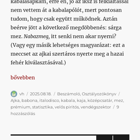
kabalasapkám, erre én, jó az iksz is felkiáltással
nem vettem át a kabalapólót, mert pontosan
tudom, hogy csak együtt működnek. Aztán
beérve jött a következő megdöbbenés: sárga
mez.
Nabazmeg,
itt senki nem akar nyerni?
(Vagy egy másik lehetséges magyarázat: ezt a
meccset az ajkai szertáros nyerte meg a hazai
fehér kiválasztásával.)
„Amikor a babona és a statisztika is ellened játszik,
bővebben
Szerző
Közzétéve
Kategória
Címke
vh
2025.08.18.
Beszámoló
,
Osztályozókönyv
Ajka
,
babona
,
italodisco
,
kabala
,
kaja
,
középcsatár
,
mez
,
prémium
,
statisztika
,
velős piritós
,
vendégszektor
9
Amikor
hozzászólás
a
babona
és
a