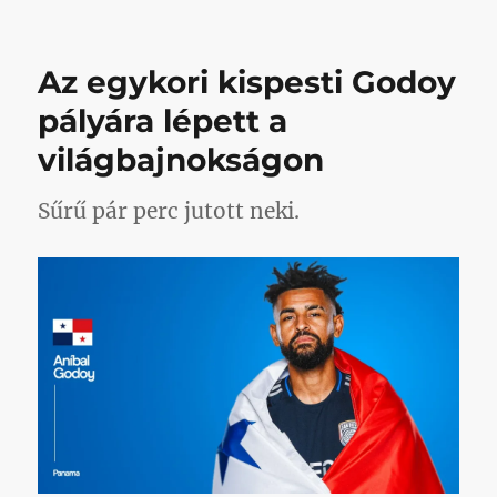
(23!)
év
után
Az egykori kispesti Godoy
újra
Kispest
pályára lépett a
néven,
világbajnokságon
és
három
(3!)
Sűrű pár perc jutott neki.
év
után
újra
az
NB
I-
ben
című
bejegyzéshez