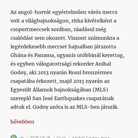
Az angol-horvát egyértelműen várós meccs
volt a világbajnokságon, ritka kivételként a
csoportmeccsek sorában, ráadásul még
csalódást sem okozott. Viszont számunkra a
legérdekesebb meccset hajnalban játszotta
Ghána és Panama, ugyanis utóbbinál kerettag,
és egyben válogatottsági rekorder Anibal
Godoy, aki 2013 nyarán Rossi bronzérmes
csapatába érkezett, majd 2015 nyarán az
Egyesült Államok bajnokságában (MLS)
szereplő San José Earthquakes csapatának
adtuk el. Godoy azóta is az MLS-ben játszik.
„Az egykori kispesti Godoy pályára lépett a világb
bővebben
Szerző
Közzétéve
Kategória
Címke
vh
2026.06.18.
Csak
Aníbál Godoy
,
mez
,