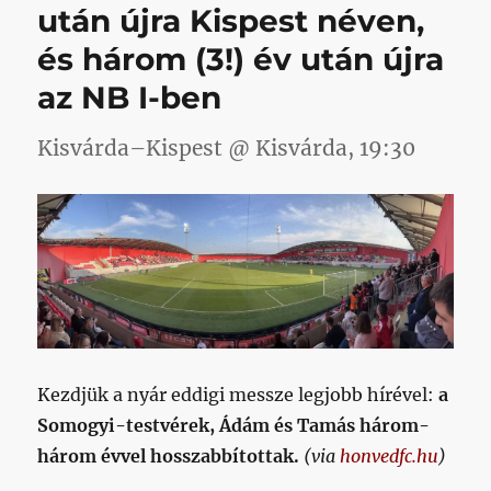
csapatkapitány,
után újra Kispest néven,
dallam
és három (3!) év után újra
című
bejegyzéshez
az NB I-ben
Kisvárda–Kispest @ Kisvárda, 19:30
Kezdjük a nyár eddigi messze legjobb hírével:
a
Somogyi-testvérek, Ádám és Tamás három-
három évvel hosszabbítottak.
(via
honvedfc.hu
)