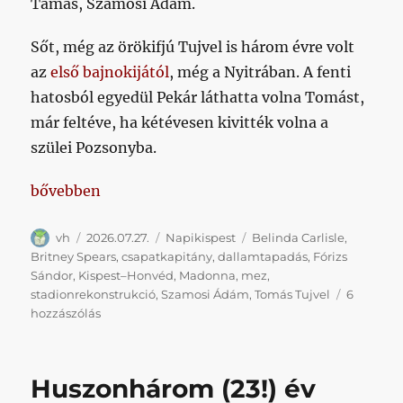
Tamás, Szamosi Ádám.
Sőt, még az örökifjú Tujvel is három évre volt
az
első bajnokijától
, még a Nyitrában. A fenti
hatosból egyedül Pekár láthatta volna Tomást,
már feltéve, ha kétévesen kivitték volna a
szülei Pozsonyba.
„Kispest–Honvéd, 2003, fekete mez, csapatkapitán
bővebben
Szerző
Közzétéve
Kategória
Címke
vh
2026.07.27.
Napikispest
Belinda Carlisle
,
Britney Spears
,
csapatkapitány
,
dallamtapadás
,
Fórizs
Sándor
,
Kispest–Honvéd
,
Madonna
,
mez
,
stadionrekonstrukció
,
Szamosi Ádám
,
Tomás Tujvel
6
Kispest–
hozzászólás
Honvéd,
2003,
fekete
Huszonhárom (23!) év
mez,