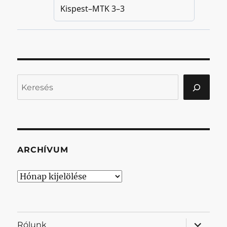
Keresés
ARCHÍVUM
Archívum
almenü
Rólunk