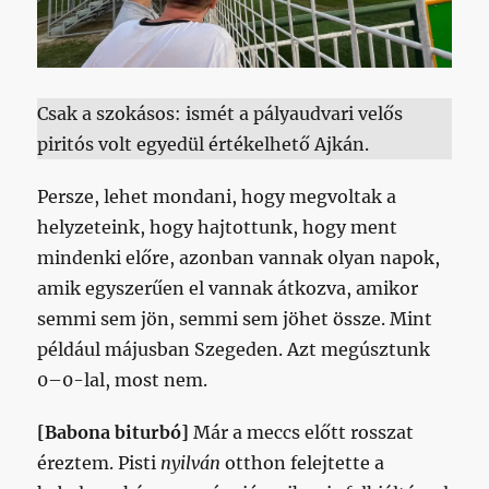
Csak a szokásos: ismét a pályaudvari velős
piritós volt egyedül értékelhető Ajkán.
Persze, lehet mondani, hogy megvoltak a
helyzeteink, hogy hajtottunk, hogy ment
mindenki előre, azonban vannak olyan napok,
amik egyszerűen el vannak átkozva, amikor
semmi sem jön, semmi sem jöhet össze. Mint
például májusban Szegeden. Azt megúsztunk
0–0-lal, most nem.
[Babona biturbó]
Már a meccs előtt rosszat
éreztem. Pisti
nyilván
otthon felejtette a