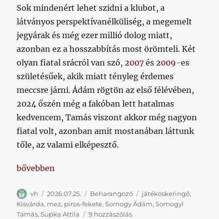
Sok mindenért lehet szidni a klubot, a
látványos perspektívanélküliség, a megemelt
jegyárak és még ezer millió dolog miatt,
azonban ez a hosszabbítás most örömteli. Két
olyan fiatal srácról van szó,
2007
és
2009
-es
születésűek, akik miatt tényleg érdemes
meccsre járni. Ádám rögtön az első félévében,
2024 őszén még a fakóban lett hatalmas
kedvencem, Tamás viszont akkor még nagyon
fiatal volt, azonban amit mostanában láttunk
tőle, az valami elképesztő.
„Huszonhárom (23!) év után újra Kispest néven, és 
bővebben
Szerző
Közzétéve
Kategória
Címke
vh
2026.07.25.
Beharangozó
játékoskeringő
,
Kisvárda
,
mez
,
piros-fekete
,
Somogy Ádám
,
Somogyi
Huszonhárom
Tamás
,
Supka Attila
9 hozzászólás