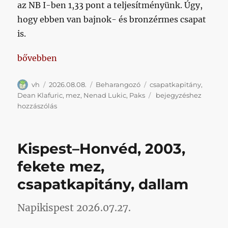
az NB I-ben 1,33 pont a teljesítményünk. Úgy,
hogy ebben van bajnok- és bronzérmes csapat
is.
„Egy valami tűnik biztosnak: a 2,5 over”
bővebben
Szerző
Közzétéve
Kategória
Címke
vh
2026.08.08.
Beharangozó
csapatkapitány
,
Egy
Dean Klafuric
,
mez
,
Nenad Lukic
,
Paks
bejegyzéshez
valami
hozzászólás
tűnik
biztosnak:
a
Kispest–Honvéd, 2003,
2,5
over
fekete mez,
csapatkapitány, dallam
Napikispest 2026.07.27.