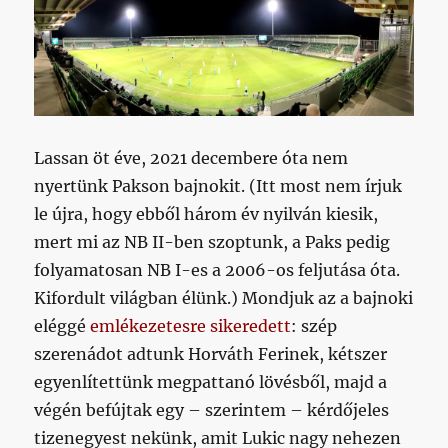
Lassan öt éve, 2021 decembere óta nem
nyertünk Pakson bajnokit. (Itt most nem írjuk
le újra, hogy ebből három év nyilván kiesik,
mert mi az NB II-ben szoptunk, a Paks pedig
folyamatosan NB I-es a 2006-os feljutása óta.
Kifordult világban élünk.) Mondjuk az a bajnoki
eléggé
emlékezetesre sikeredett
: szép
szerenádot adtunk Horváth Ferinek, kétszer
egyenlítettünk megpattanó lövésből, majd a
végén befújtak egy – szerintem – kérdőjeles
tizenegyest nekünk, amit Lukic nagy nehezen