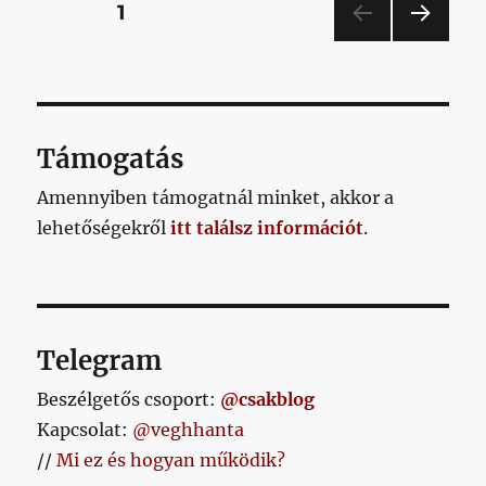
Bejegyzések
OLDAL
1
statisztika
is
KÖV
lapozása
ellened
ETKE
játszik,
ZŐ
OLD
akkor
AL
abból
Támogatás
nem
sok
Amennyiben támogatnál minket, akkor a
jó
lehetőségekről
sülhet
itt találsz információt
.
ki
című
bejegyzéshez
Telegram
Beszélgetős csoport:
@csakblog
Kapcsolat:
@veghhanta
//
Mi ez és hogyan működik?