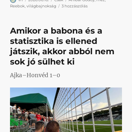
Az
Reebok
,
világbajnokság
3 hozzászólás
egykori
kispesti
Godoy
Amikor a babona és a
pályára
lépett
statisztika is ellened
a
játszik, akkor abból nem
világbajnokságon
című
sok jó sülhet ki
bejegyzéshez
Ajka–Honvéd 1–0