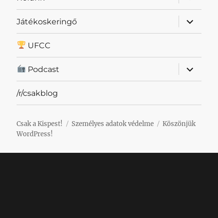
szétnyit
almenü
Játékoskeringő
szétnyit
UFCC
almenü
Podcast
szétnyit
/r/csakblog
Csak a Kispest!
Személyes adatok védelme
Köszönjük
WordPress!