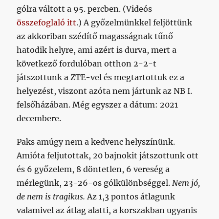
gólra váltott a 95. percben. (Videós
összefoglaló itt
.) A győzelmünkkel feljöttünk
az akkoriban szédítő magasságnak tűnő
hatodik helyre, ami azért is durva, mert a
következő fordulóban otthon 2-2-t
játszottunk a ZTE-vel és megtartottuk ez a
helyezést, viszont azóta nem jártunk az NB I.
felsőházában. Még egyszer a dátum: 2021
decembere.
Paks amúgy nem a kedvenc helyszínünk.
Amióta feljutottak, 20 bajnokit játszottunk ott
és 6 győzelem, 8 döntetlen, 6 vereség a
mérlegünk, 23-26-os gólkülönbséggel.
Nem jó,
de nem is tragikus.
Az 1,3 pontos átlagunk
valamivel az átlag alatti, a korszakban ugyanis