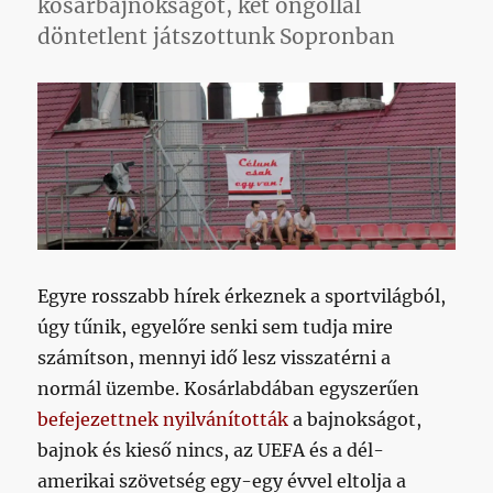
kosárbajnokságot, két öngóllal
döntetlent játszottunk Sopronban
Egyre rosszabb hírek érkeznek a sportvilágból,
úgy tűnik, egyelőre senki sem tudja mire
számítson, mennyi idő lesz visszatérni a
normál üzembe. Kosárlabdában egyszerűen
befejezettnek nyilvánították
a bajnokságot,
bajnok és kieső nincs, az UEFA és a dél-
amerikai szövetség egy-egy évvel eltolja a