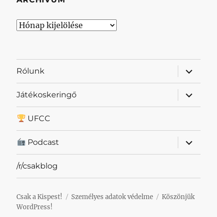
Archívum
almenü
Rólunk
szétnyit
almenü
Játékoskeringő
szétnyit
UFCC
almenü
Podcast
szétnyit
/r/csakblog
Csak a Kispest!
Személyes adatok védelme
Köszönjük
WordPress!