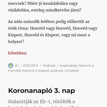
meccsek? Miért jó kosárlabdára vagy
vízilabdára, esteleg mindkettőre járni?
Az adás második felében pedig előkerült az
örök téma: Honvéd vagy Honvéd, Honvéd vagy
Kispest, Honvéd és Kispest, vagy mi most a
helyzet?
„Nekünk a Honvéd: kosárlabda és vízilabda”
bővebben
Szerző
Közzétéve
Kategória
Címke
vh
2025.09.11.
Podcast
kosárlabda
,
Nekünk a
Honvéd
,
Nekünk a Kispest
,
podcast
,
vízilabda
Koronanapló 3. nap
Halasztják az Eb-t, törölték a