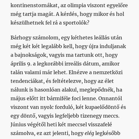
kontinenstornákat, az olimpia viszont egyelőre
még tartja magát. A kérdés, hogy mikor és hol
készülhetnek fel rá a sportolók?
Bárhogy számolom, egy kéthetes leállás után
még két két legalább kell, hogy újra induljanak
a bajnokságok, vagyis ma tartunk ott, hogy
április 9. a legkorábbi irreális dátum, amikor
talán valami már lehet. Elnézve a nemzetközi
tendenciákat, és feltételezve, hogy az élet
nálunk is hasonlóan alakul, meglepődnék, ha
május előtt itt bármiféle foci lenne. Onnantól
viszont van nyolc forduló, két kupaelődöntő és
egy döntő, vagyis legfeljebb tizenegy meccs.
Június végétől heti két meccsel visszafelé
számolva, ez azt jelenti, hogy
elég
legkésőbb