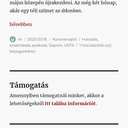
május közepén újrakezdeni. Az még két hónap,
akár egy téli szünet az
átkosban
.
„Koronanapló 3. nap”
bővebben
Szerző
Közzétéve
Kategória
Címke
vh
2020.03.18.
Koronanapló
Haladás
,
Koronan
kosárlabda
,
podcast
,
Sopron
,
UEFA
1 hozzászólás a(z)
3.
bejegyzéshez
nap
Támogatás
Amennyiben támogatnál minket, akkor a
lehetőségekről
itt találsz információt
.