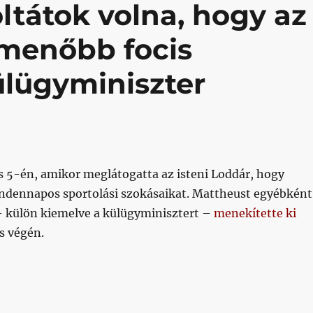
tátok volna, hogy az
menőbb focis
ülügyminiszter
 5-én, amikor meglátogatta az isteni Loddár, hogy
ndennapos sportolási szokásaikat. Mattheust egyébként
 külön kiemelve a külügyminisztert –
menekítette ki
s végén.
oltátok volna, hogy az elmúlt napok legmenőbb focis ko