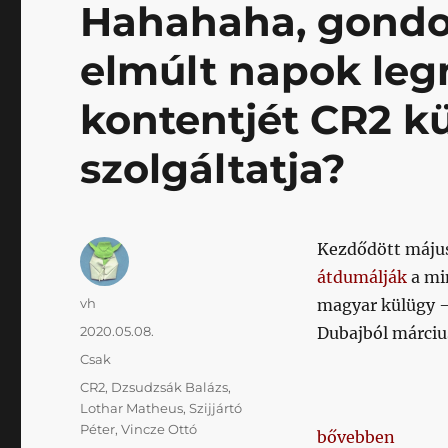
Hahahaha, gondol
elmúlt napok leg
kontentjét CR2 k
szolgáltatja?
Kezdődött május
átdumálják
a mi
Szerző
vh
magyar külügy –
Közzétéve
2020.05.08.
Dubajból márciu
Kategória
Csak
Címke
CR2
,
Dzsudzsák Balázs
,
Lothar Matheus
,
Szijjártó
Péter
,
Vincze Ottó
„Hahahaha, gond
bővebben