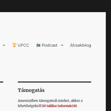
UFCC
Podcast
/r/csakblog
Támogatás
Amennyiben támogatnál minket, akkor a
lehetőségekről
itt találsz információt
.