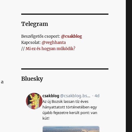
Telegram
Beszélgetős csoport:
@csakblog
Kapcsolat:
@veghhanta
//
Mi ez és hogyan működik?
Bluesky
 a
ntentjét CR2 külügyminiszter szolgáltatja?”