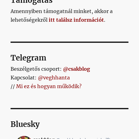
Támogatás
és
az
Amennyiben támogatnál minket, akkor a
ígéretből
lehetőségekről
itt találsz információt
.
számolt
matek
laza
összefüggései
egyetlen
hosszú
Telegram
gondolatban
című
Beszélgetős csoport:
@csakblog
bejegyzéshez
Kapcsolat:
@veghhanta
//
Mi ez és hogyan működik?
Bluesky