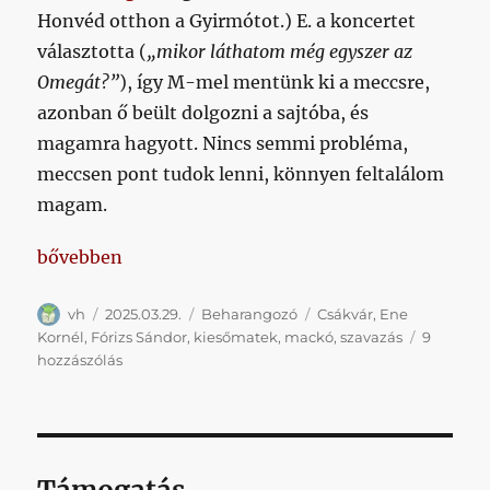
Honvéd otthon a Gyirmótot.) E. a koncertet
választotta (
„mikor láthatom még egyszer az
Omegát?”
), így M-mel mentünk ki a meccsre,
azonban ő beült dolgozni a sajtóba, és
magamra hagyott. Nincs semmi probléma,
meccsen pont tudok lenni, könnyen feltalálom
magam.
„A barátság, a kellés, a természetes és az ígéretbő
bővebben
Szerző
Közzétéve
Kategória
Címke
vh
2025.03.29.
Beharangozó
Csákvár
,
Ene
Kornél
,
Fórizs Sándor
,
kiesőmatek
,
mackó
,
szavazás
9
A
hozzászólás
barátság,
a
kellés,
a
természetes