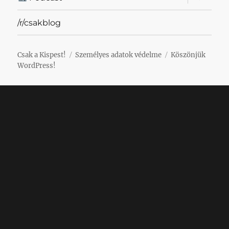
szétnyit
/r/csakblog
Csak a Kispest!
Személyes adatok védelme
Köszönjük
WordPress!