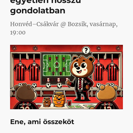
egyetlen hosszú
gondolatban
Honvéd–Csákvár @ Bozsik, vasárnap,
19:00
Ene, ami összeköt