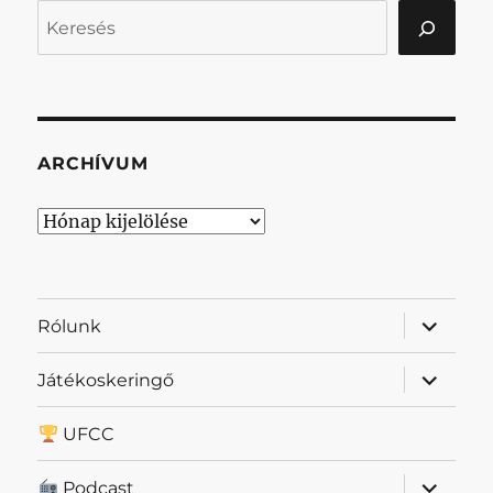
Keresés
ARCHÍVUM
Archívum
almenü
Rólunk
szétnyit
almenü
Játékoskeringő
szétnyit
UFCC
almenü
Podcast