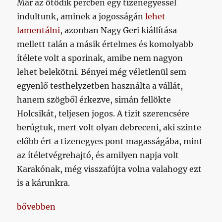
Már az ötödik percben egy tizenegyessel
indultunk, aminek a jogosságán
lehet
lamentálni
, azonban Nagy Geri kiállítása
mellett talán a másik értelmes és komolyabb
ítélete volt a sporinak, amibe nem nagyon
lehet belekötni. Bényei még véletlenül sem
egyenlő testhelyzetben használta a vállát,
hanem szögből érkezve, simán fellökte
Holcsikát, teljesen jogos. A tizit szerencsére
berúgtuk, mert volt olyan debreceni, aki szinte
előbb ért a tizenegyes pont magasságába, mint
az ítéletvégrehajtó, és amilyen napja volt
Karakónak, még visszafújta volna valahogy ezt
is a kárunkra.
„Nincs valami olyasmi szabály, hogy ha valaki többs
bővebben