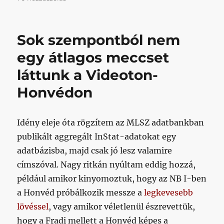
I/21.
fordulókibeszélő
című
Sok szempontból nem
bejegyzéshez
egy átlagos meccset
láttunk a Videoton-
Honvédon
Idény eleje óta rögzítem az MLSZ adatbankban
publikált aggregált InStat-adatokat egy
adatbázisba, majd csak jó lesz valamire
címszóval. Nagy ritkán nyúltam eddig hozzá,
például amikor kinyomoztuk, hogy az NB I-ben
a Honvéd próbálkozik messze a
legkevesebb
lövéssel
, vagy amikor véletlenül észrevettük,
hogy a Fradi mellett a Honvéd képes a