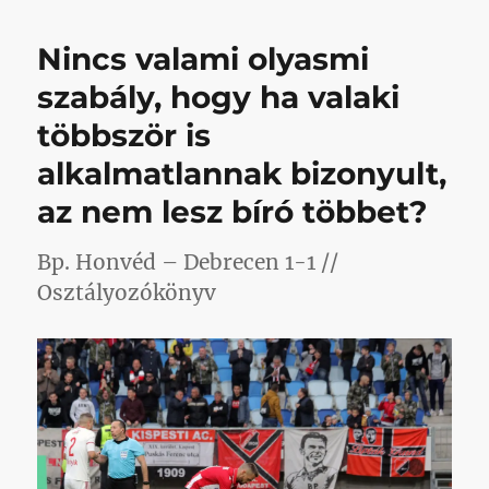
pályára
lépés
Nincs valami olyasmi
nélkül
is
szabály, hogy ha valaki
hozza
többször is
Molnár
Zoli
alkalmatlannak bizonyult,
lapstatisztikáját
című
az nem lesz bíró többet?
bejegyzéshez
Bp. Honvéd – Debrecen 1-1 //
Osztályozókönyv