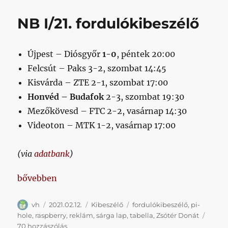
hogy
a
NB I/21. fordulókibeszélő
balhátvédünk
kapja
az
Újpest – Diósgyőr
1-0
, péntek 20:00
egyik
legkevesebb
Felcsút – Paks 3-2, szombat 14:45
lapot
Kisvárda – ZTE 2-1, szombat 17:00
a
Honvéd – Budafok
2-3, szombat 19:30
csapatban?
című
Mezőkövesd – FTC 2-2, vasárnap 14:30
bejegyzéshez
Videoton – MTK 1-2, vasárnap 17:00
(via
adatbank
)
„NB I/21. fordulókibeszélő”
bővebben
Szerző
Közzétéve
Kategória
Címke
vh
2021.02.12.
Kibeszélő
fordulókibeszélő
,
pi-
hole
,
raspberry
,
reklám
,
sárga lap
,
tabella
,
Zsótér Donát
NB
70 hozzászólás