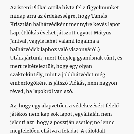
Az isteni Plókai Attila hívta fel a figyelmünket
minap arra az érdekességre, hogy Tamás
Krisztián balhátvédként mennyire kevés lapot
kap. (Plókás éveket játszott együtt Mátyus
Janival, vagyis lehet valami fogalma a
balhátvédek laphoz való viszonyáról.)
Utánajártunk, mert tényleg gyanúsnak tűnt, és
mert feltételeztük, hogy egy olyan
szaktekintély, mint a jobbhátvédet még
emberfogóként is játszó Plókás, nem nagyon
téved, ha lapokról van szó.
Az, hogy egy alapvetően a védekezésért felelő
játékos nem kap sok lapot, egyáltalán nem
jelenti azt, hogy a posztján esetleg ne lenne
megfelelően ellátva a feladat. A túloldalt