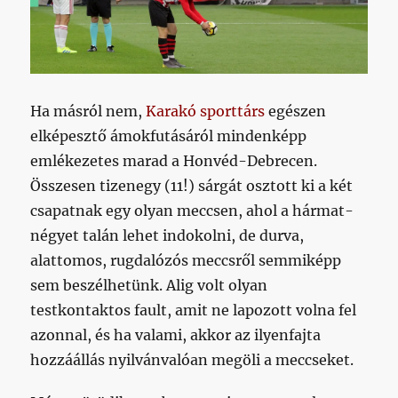
Ha másról nem,
Karakó sporttárs
egészen
elképesztő ámokfutásáról mindenképp
emlékezetes marad a Honvéd-Debrecen.
Összesen tizenegy (11!) sárgát osztott ki a két
csapatnak egy olyan meccsen, ahol a hármat-
négyet talán lehet indokolni, de durva,
alattomos, rugdalózós meccsről semmiképp
sem beszélhetünk. Alig volt olyan
testkontaktos fault, amit ne lapozott volna fel
azonnal, és ha valami, akkor az ilyenfajta
hozzáállás nyilvánvalóan megöli a meccseket.