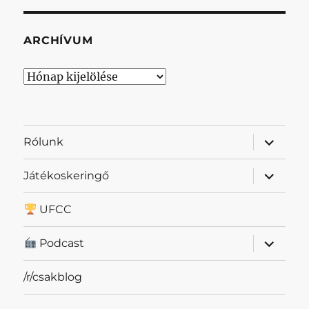
ARCHÍVUM
Archívum
almenü
Rólunk
szétnyit
almenü
Játékoskeringő
szétnyit
UFCC
almenü
Podcast
szétnyit
/r/csakblog