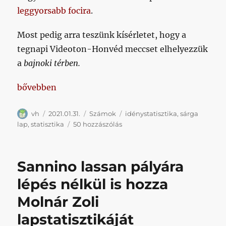
leggyorsabb focira
.
Most pedig arra teszünk kísérletet, hogy a
tegnapi Videoton-Honvéd meccset elhelyezzük
a
bajnoki térben.
„Sok szempontból nem egy átlagos meccset láttun
bővebben
Szerző
Közzétéve
Kategória
Címke
vh
2021.01.31.
Számok
idénystatisztika
,
sárga
Sok
lap
,
statisztika
50 hozzászólás
szempontból
nem
egy
Sannino lassan pályára
átlagos
meccset
lépés nélkül is hozza
láttunk
Molnár Zoli
a
Videoton-
lapstatisztikáját
Honvédon