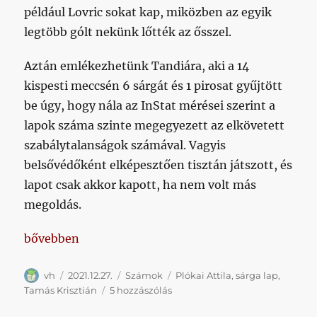
például Lovric sokat kap, miközben az egyik
legtöbb gólt nekünk lőtték az ősszel.
Aztán emlékezhetünk Tandiára, aki a 14
kispesti meccsén 6 sárgát és 1 pirosat gyűjtött
be úgy, hogy nála az InStat mérései szerint a
lapok száma szinte megegyezett az elkövetett
szabálytalanságok számával. Vagyis
belsővédőként elképesztően tisztán játszott, és
lapot csak akkor kapott, ha nem volt más
megoldás.
„Az megvolt, hogy a balhátvédünk kapja az egyik l
bővebben
Szerző
Közzétéve
Kategória
Címke
vh
2021.12.27.
Számok
Plókai Attila
,
sárga lap
,
Az
Tamás Krisztián
5 hozzászólás
megvolt,