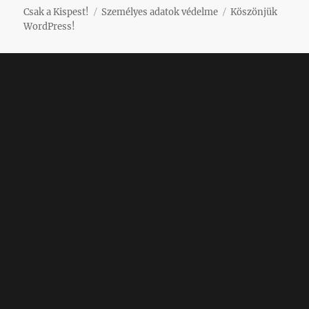
Csak a Kispest!
Személyes adatok védelme
Köszönjük
WordPress!