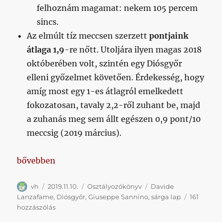
felhoznám magamat: nekem 105 percem
sincs.
Az elmúlt tíz meccsen szerzett
pontjaink
átlaga 1,9
-re nőtt. Utoljára ilyen magas 2018
októberében volt, szintén egy Diósgyőr
elleni győzelmet követően. Érdekesség, hogy
amíg most egy 1-es átlagról emelkedett
fokozatosan, tavaly 2,2-ről zuhant be, majd
a zuhanás meg sem állt egészen 0,9 pont/10
meccsig (2019 március).
„Sannino lassan pályára lépés nélkül is hozza Molnár
bővebben
Szerző
Közzétéve
Kategória
Címke
vh
2019.11.10.
Osztályozókönyv
Davide
Lanzafame
,
Diósgyőr
,
Giuseppe Sannino
,
sárga lap
161
Sannino
hozzászólás
lassan