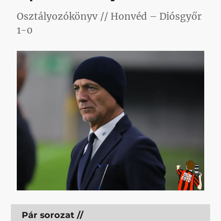
című
bejegyzéshez
Osztályozókönyv // Honvéd – Diósgyőr
1-0
Pár sorozat //