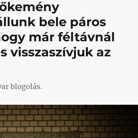
 kőkemény
llunk bele páros
hogy már féltávnál
s visszaszívjuk az
ar blogolás.